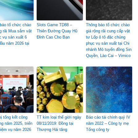
báo tổ chức chào
Slots Game TD88 –
Thông báo tổ chức chào
ng rãi Mua sắm vật
Thiên Đường Quay Hũ
giá rộng rãi cung cấp vật
c vụ sản xuất 6
Đỉnh Cao Cho Bạn
tư Lốp ô tô đặc chủng
đầu năm 2026 tại
phục vụ sản xuất tại Chi
nhánh Mỏ tuyển đồng Sin
Quyền, Lào Cai – Vimico
hị tổng kết công
TT kim loại thế giới ngày
Báo cáo tài chính quý IV
ng năm 2025, triển
08/11/2019: Đồng tại
năm 2022 – Công ty mẹ
hiệm vụ năm 2026
Thượng Hải tăng
Tổng công ty