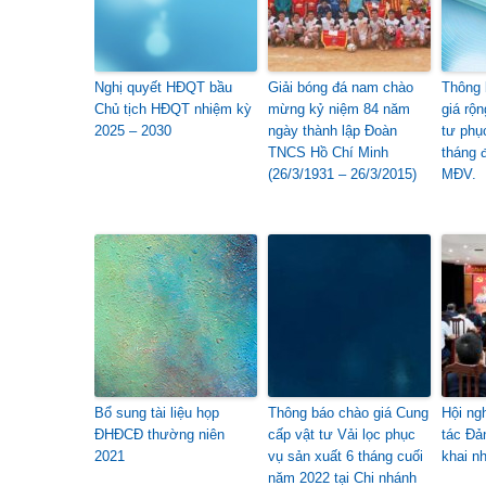
Nghị quyết HĐQT bầu
Giải bóng đá nam chào
Thông 
Chủ tịch HĐQT nhiệm kỳ
mừng kỷ niệm 84 năm
giá rộ
2025 – 2030
ngày thành lập Đoàn
tư phụ
TNCS Hồ Chí Minh
tháng 
(26/3/1931 – 26/3/2015)
MĐV.
Bổ sung tài liệu họp
Thông báo chào giá Cung
Hội ng
ĐHĐCĐ thường niên
cấp vật tư Vải lọc phục
tác Đả
2021
vụ sản xuất 6 tháng cuối
khai n
năm 2022 tại Chi nhánh