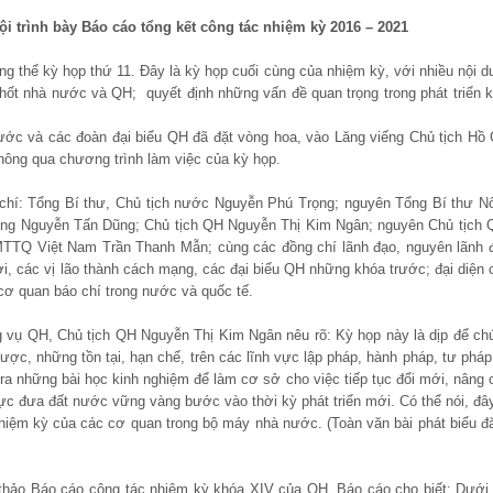
i trình bày Báo cáo tổng kết công tác nhiệm kỳ 2016 – 2021
ng thể kỳ họp thứ 11. Đây là kỳ họp cuối cùng của nhiệm kỳ, với nhiều nội d
hốt nhà nước và QH; quyết định những vấn đề quan trọng trong phát triển k
ước và các đoàn đại biểu QH đã đặt vòng hoa, vào Lăng viếng Chủ tịch Hồ 
thông qua chương trình làm việc của kỳ họp.
chí: Tổng Bí thư, Chủ tịch nước Nguyễn Phú Trọng; nguyên Tổng Bí thư N
g Nguyễn Tấn Dũng; Chủ tịch QH Nguyễn Thị Kim Ngân; nguyên Chủ tịch 
TTQ Việt Nam Trần Thanh Mẫn; cùng các đồng chí lãnh đạo, nguyên lãnh 
, các vị lão thành cách mạng, các đại biểu QH những khóa trước; đại diện 
 cơ quan báo chí trong nước và quốc tế.
g vụ QH, Chủ tịch QH Nguyễn Thị Kim Ngân nêu rõ: Kỳ họp này là dịp để ch
được, những tồn tại, hạn chế, trên các lĩnh vực lập pháp, hành pháp, tư pháp
 ra những bài học kinh nghiệm để làm cơ sở cho việc tiếp tục đổi mới, nâng 
 lực đưa đất nước vững vàng bước vào thời kỳ phát triển mới. Có thể nói, đây
nhiệm kỳ của các cơ quan trong bộ máy nhà nước. (Toàn văn bài phát biểu đ
 thảo Báo cáo công tác nhiệm kỳ khóa XIV của QH. Báo cáo cho biết: Dưới