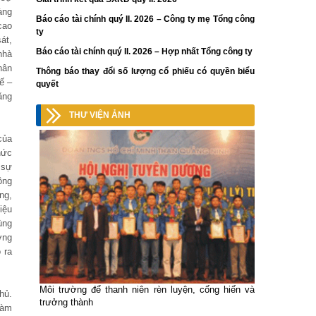
àng
Báo cáo tài chính quý II. 2026 – Công ty mẹ Tổng công
cao
ty
át,
Báo cáo tài chính quý II. 2026 – Hợp nhất Tổng công ty
nhà
hân
Thông báo thay đổi số lượng cổ phiếu có quyền biểu
ế –
quyết
ăng
THƯ VIỆN ẢNH
của
hức
 sự
ồng
ng,
iệu
ùng
ờng
 ra
Môi trường để thanh niên rèn luyện, cống hiến và
hủ.
trưởng thành
làm