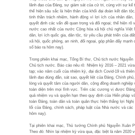
lãnh đạo của Đảng, sự giám sát của cử tri, cùng với sự k
thể hiện sâu sắc là hiện thân của khối đại đoàn kết dân tộ
tinh thần trách nhiệm, hành động vì lợi ích của nhân dân,
quyết định các vấn đề quan trọng và đối ngoại; thể hiện rõ 
nước cao nhất của nước Cộng hòa xã hội chủ nghĩa Việt 
dân, lợi ích quốc gia, dân tộc, từ yêu cầu phát triển của 
xã hội, quốc phòng, an ninh, đối ngoại, góp phần đẩy mạnh
số báo ra hôm nay).
Trong phiên khai mạc, Tổng Bí thư, Chủ tịch nước Nguyễn 
Chủ tịch nước. Báo cáo nêu rõ: Nhiệm kỳ 2016 – 2021 vừa q
tạp; vào năm cuối của nhiệm kỳ, đại dịch Covid-19 và thiên 
lãnh đạo đúng đắn, sát sao, quyết liệt của Đảng, Chính phủ
lòng và quyết tâm của người dân, cộng đồng doanh nghiệp v
toàn diện trên mọi lĩnh vực. Trên các cương vị được Đản
quả nhiệm vụ và quyền hạn theo quy định của Hiến pháp và
toàn Đảng, toàn dân và toàn quân thực hiện thắng lợi Nghị
lối của Đảng, chính sách, pháp luật của Nhà nước và các
hôm nay).
Tại phiên khai mạc, Thủ tướng Chính phủ Nguyễn Xuân Ph
Theo đó: Nhìn lại nhiệm kỳ vừa qua, đặc biệt là năm 2020 