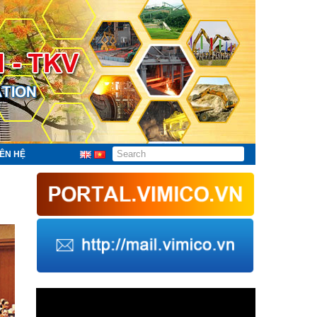
IÊN HỆ
Trình
chơi
Video