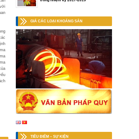
cần
trong nhiệm kỳ 2017-2019
với
uan
GIÁ CÁC LOẠI KHOÁNG SẢN
ong
các
ịnh
 ma
 ma
 ma
của
yếu
ách
TIÊU ĐIỂM – SỰ KIỆN