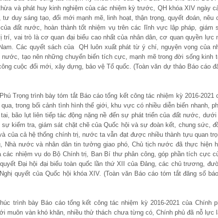
ế thừa và phát huy kinh nghiệm của các nhiệm kỳ trước, QH khóa XIV ngày c
c, tư duy sáng tạo, đổi mới mạnh mẽ, linh hoạt, thận trọng, quyết đoán, nêu 
 của đất nước, hoàn thành tốt nhiệm vụ trên các lĩnh vực lập pháp, giám s
vị trí, vai trò là cơ quan đại biểu cao nhất của nhân dân, cơ quan quyền lực 
Nam. Các quyết sách của QH luôn xuất phát từ ý chí, nguyện vọng của n
đất nước, tạo nên những chuyển biến tích cực, mạnh mẽ trong đời sống kinh t
 công cuộc đổi mới, xây dựng, bảo vệ Tổ quốc. (Toàn văn dự thảo Báo cáo đ
Phú Trọng trình bày tóm tắt Báo cáo tổng kết công tác nhiệm kỳ 2016-2021 
ua, trong bối cảnh tình hình thế giới, khu vực có nhiều diễn biến nhanh, p
tai, bão lụt liên tiếp tác động nặng nề đến sự phát triển của đất nước, dưới
, sự kiểm tra, giám sát chặt chẽ của Quốc hội và sự đoàn kết, chung sức, đ
à của cả hệ thống chính trị, nước ta vẫn đạt được nhiều thành tựu quan trọ
g, Nhà nước và nhân dân tin tưởng giao phó, Chủ tịch nước đã thực hiện h
 các nhiệm vụ do Bộ Chính trị, Ban Bí thư phân công, góp phần tích cực c
 quyết Đại hội đại biểu toàn quốc lần thứ XII của Đảng, các chủ trương, đư
 Nghị quyết của Quốc hội khóa XIV. (Toàn văn Báo cáo tóm tắt đăng số báo
úc trình bày Báo cáo tổng kết công tác nhiệm kỳ 2016-2021 của Chính p
với muôn vàn khó khăn, nhiều thử thách chưa từng có, Chính phủ đã nỗ lực 