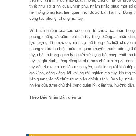
tiếp thu, chỉnh lý dự thảo Luật Phòng, chống ma túy (sửa đổ
thiết như Tờ trình của Chính phủ, nhằm khắc phục một số 
hệ thống pháp luật liên quan mới được ban hành… Đồng th
công tác phòng, chống ma túy.
Về trách nhiệm của các cơ quan, tổ chức, cá nhân trong 
phòng, chống và kiểm soát ma túy thuộc Công an nhân dân, 
lực lượng đã được quy định cụ thể trong các luật chuyên n
chung về trách nhiệm của cơ quan chuyên trách, cần cụ thể
túy, nhất là trong quản lý người sử dụng trái phép chất ma
túy tại gia đình, cộng đồng là phù hợp chủ trương đa dạng
túy đều được cai nghiện tự nguyện, nhất là người khó tiếp 
gia đình, cộng đồng đối với người nghiện ma túy. Nhưng thờ
liên quan việc tổ chức thực hiện chính sách. Do vậy, nhiều 
nhiệm của từng chủ thể trong quản lý, kiểm tra, hướng dẫn, 
Theo Báo Nhân Dân điện tử