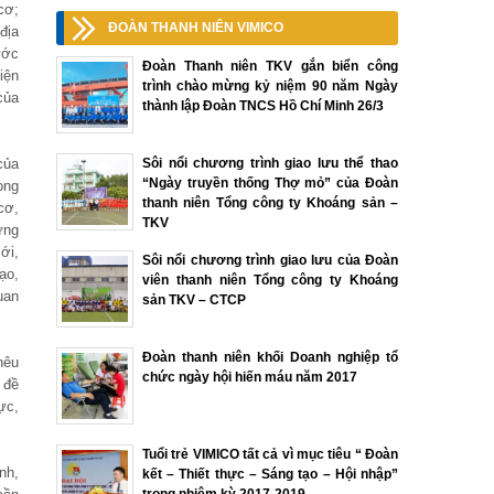
cơ;
ĐOÀN THANH NIÊN VIMICO
địa
ước
Đoàn Thanh niên TKV gắn biển công
iện
trình chào mừng kỷ niệm 90 năm Ngày
của
thành lập Đoàn TNCS Hồ Chí Minh 26/3
của
Sôi nổi chương trình giao lưu thể thao
“Ngày truyền thống Thợ mỏ” của Đoàn
ong
thanh niên Tổng công ty Khoáng sản –
cơ,
TKV
ưng
ới,
Sôi nổi chương trình giao lưu của Đoàn
ạo,
viên thanh niên Tổng công ty Khoáng
uan
sản TKV – CTCP
Đoàn thanh niên khối Doanh nghiệp tổ
nêu
chức ngày hội hiến máu năm 2017
 đề
ực,
Tuổi trẻ VIMICO tất cả vì mục tiêu “ Đoàn
nh,
kết – Thiết thực – Sáng tạo – Hội nhập”