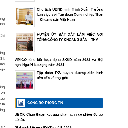
Chủ tịch UBND tỉnh Trịnh Xuân Trường
làm việc với Tập đoàn Công nghiệp Than
ung
– Khoáng sản Việt Nam
inh
HUYỆN ỦY BÁT XÁT LÀM VIỆC VỚI
Chí
TỔNG CÔNG TY KHOÁNG SẢN – TKV
ông
QH:
VIMICO tổng kết hoạt động SXKD năm 2023 và Hội
đạo
nghị Người lao động năm 2024
các
Tập đoàn TKV tuyên dương điển hình
tiên tiến và thợ giỏi
úng
 và
cao
CÔNG BỐ THÔNG TIN
 là
ăng
UBCK Chấp thuận kết quả phát hành cổ phiếu để trả
cổ tức
 sự
Giải trình kết qủa SXKD quý II. 2026