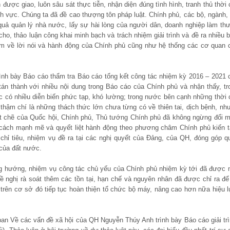
ược giao, luôn sâu sát thực tiễn, nhận diện đúng tình hình, tranh thủ thời 
ĩnh vực. Chúng ta đã đề cao thượng tôn pháp luật. Chính phủ, các bộ, ngành, 
quả quản lý nhà nước, lấy sự hài lòng của người dân, doanh nghiệp làm th
ho, thảo luận công khai minh bạch và trách nhiệm giải trình và đề ra nhiều b
m về lời nói và hành động của Chính phủ cũng như hệ thống các cơ quan 
h bày Báo cáo thẩm tra Báo cáo tổng kết công tác nhiệm kỳ 2016 – 2021 
án thành với nhiều nội dung trong Báo cáo của Chính phủ và nhận thấy, tr
c có nhiều diễn biến phức tạp, khó lường; trong nước bên cạnh những thời 
 thậm chí là những thách thức lớn chưa từng có về thiên tai, dịch bệnh, nh
t chẽ của Quốc hội, Chính phủ, Thủ tướng Chính phủ đã không ngừng đổi m
ải cách mạnh mẽ và quyết liệt hành động theo phương châm Chính phủ kiến t
 chỉ tiêu, nhiệm vụ đề ra tại các nghị quyết của Đảng, của QH, đóng góp q
 của đất nước.
g hướng, nhiệm vụ công tác chủ yếu của Chính phủ nhiệm kỳ tới đã được 
ề nghị rà soát thêm các tồn tại, hạn chế và nguyên nhân đã được chỉ ra để
trên cơ sở đó tiếp tục hoàn thiện tổ chức bộ máy, nâng cao hơn nữa hiệu l
n Về các vấn đề xã hội của QH Nguyễn Thúy Anh trình bày Báo cáo giải trì