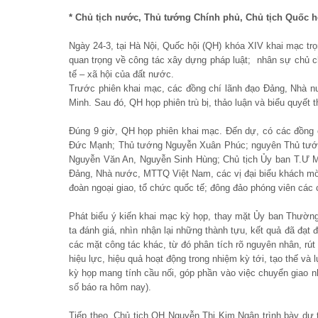
* Chủ tịch nước, Thủ tướng Chính phủ, Chủ tịch Quốc hộ
Ngày 24-3, tại Hà Nội, Quốc hội (QH) khóa XIV khai mạc trọ
quan trọng về công tác xây dựng pháp luật; nhân sự chủ c
tế – xã hội của đất nước.
Trước phiên khai mạc, các đồng chí lãnh đạo Đảng, Nhà n
Minh. Sau đó, QH họp phiên trù bị, thảo luận và biểu quyết 
Đúng 9 giờ, QH họp phiên khai mạc. Đến dự, có các đồng 
Đức Mạnh; Thủ tướng Nguyễn Xuân Phúc; nguyên Thủ tướn
Nguyễn Văn An, Nguyễn Sinh Hùng; Chủ tịch Ủy ban T.Ư M
Đảng, Nhà nước, MTTQ Việt Nam, các vị đại biểu khách mời
đoàn ngoại giao, tổ chức quốc tế; đông đảo phóng viên các
Phát biểu ý kiến khai mạc kỳ họp, thay mặt Ủy ban Thườn
ta đánh giá, nhìn nhận lại những thành tựu, kết quả đã đạt 
các mặt công tác khác, từ đó phân tích rõ nguyên nhân, rút
hiệu lực, hiệu quả hoạt động trong nhiệm kỳ tới, tạo thế và
kỳ họp mang tính cầu nối, góp phần vào việc chuyển giao 
số báo ra hôm nay).
Tiếp theo, Chủ tịch QH Nguyễn Thị Kim Ngân trình bày dự