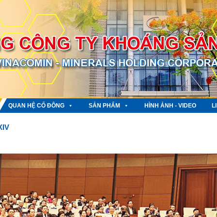
QUAN HỆ CỔ ĐÔNG
SẢN PHẨM
HÌNH ẢNH - VIDEO
L
XIV