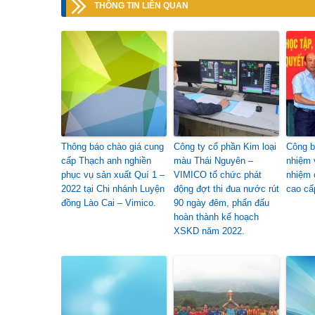
THÔNG TIN LIÊN QUAN
Thông báo chào giá cung
Công ty cổ phần Kim loại
Công b
cấp Thạch anh nghiền
màu Thái Nguyên –
nhiệm v
phục vụ sản xuất Quí 1 –
VIMICO tổ chức phát
nhiệm 
2022 tại Chi nhánh Luyện
động đợt thi đua nước rút
cao cấ
đồng Lào Cai – Vimico.
90 ngày đêm, phấn đấu
hoàn thành kế hoạch
XSKD năm 2022.