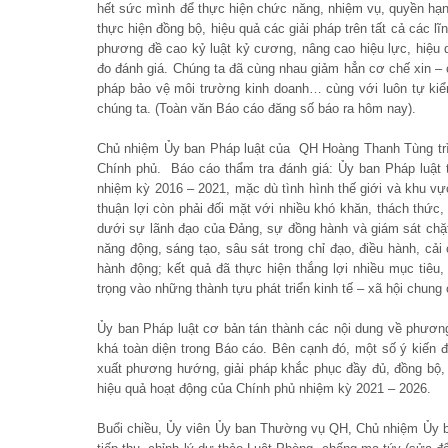
hết sức mình để thực hiện chức năng, nhiệm vụ, quyền hạn đ
thực hiện đồng bộ, hiệu quả các giải pháp trên tất cả các l
phương đề cao kỷ luật kỷ cương, nâng cao hiệu lực, hiệu 
đo đánh giá. Chúng ta đã cùng nhau giảm hẳn cơ chế xin – c
pháp bảo vệ môi trường kinh doanh… cùng với luôn tự kiể
chúng ta. (Toàn văn Báo cáo đăng số báo ra hôm nay).
Chủ nhiệm Ủy ban Pháp luật của QH Hoàng Thanh Tùng trìn
Chính phủ. Báo cáo thẩm tra đánh giá: Ủy ban Pháp luật t
nhiệm kỳ 2016 – 2021, mặc dù tình hình thế giới và khu vự
thuận lợi còn phải đối mặt với nhiều khó khăn, thách thức,
dưới sự lãnh đạo của Đảng, sự đồng hành và giám sát chặ
năng động, sáng tạo, sâu sát trong chỉ đạo, điều hành, c
hành động; kết quả đã thực hiện thắng lợi nhiều mục tiêu,
trọng vào những thành tựu phát triển kinh tế – xã hội chung
Ủy ban Pháp luật cơ bản tán thành các nội dung về phươn
khá toàn diện trong Báo cáo. Bên cạnh đó, một số ý kiến đ
xuất phương hướng, giải pháp khắc phục đầy đủ, đồng bộ, 
hiệu quả hoạt động của Chính phủ nhiệm kỳ 2021 – 2026.
Buổi chiều, Ủy viên Ủy ban Thường vụ QH, Chủ nhiệm Ủy ba