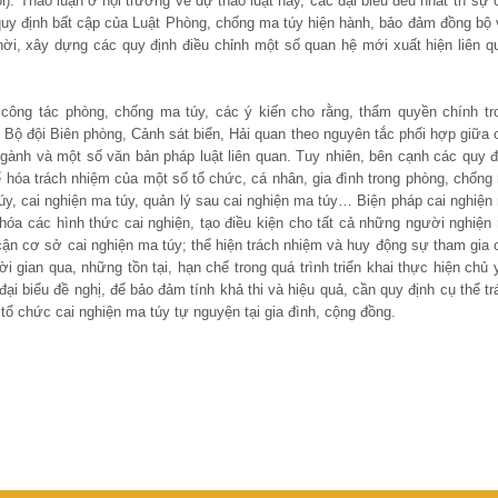
i). Thảo luận ở hội trường về dự thảo luật này, các đại biểu đều nhất trí sự 
quy định bất cập của Luật Phòng, chống ma túy hiện hành, bảo đảm đồng bộ 
ời, xây dựng các quy định điều chỉnh một số quan hệ mới xuất hiện liên q
công tác phòng, chống ma túy, các ý kiến cho rằng, thẩm quyền chính tr
Bộ đội Biên phòng, Cảnh sát biển, Hải quan theo nguyên tắc phối hợp giữa 
gành và một số văn bản pháp luật liên quan. Tuy nhiên, bên cạnh các quy đ
 hóa trách nhiệm của một số tổ chức, cá nhân, gia đình trong phòng, chống
 túy, cai nghiện ma túy, quản lý sau cai nghiện ma túy… Biện pháp cai nghiện
 hóa các hình thức cai nghiện, tạo điều kiện cho tất cả những người nghiện
cận cơ sở cai nghiện ma túy; thể hiện trách nhiệm và huy động sự tham gia 
i gian qua, những tồn tại, hạn chế trong quá trình triển khai thực hiện chủ 
đại biểu đề nghị, để bảo đảm tính khả thi và hiệu quả, cần quy định cụ thể tr
tổ chức cai nghiện ma túy tự nguyện tại gia đình, cộng đồng.