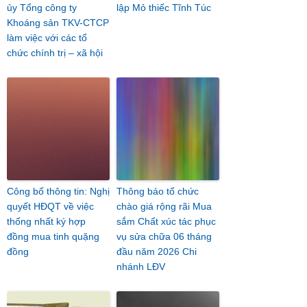
ủy Tổng công ty
lập Mỏ thiếc Tĩnh Túc
Khoáng sản TKV-CTCP
làm việc với các tổ
chức chính trị – xã hội
Công bố thông tin: Nghị
Thông báo tổ chức
quyết HĐQT về việc
chào giá rộng rãi Mua
thống nhất ký hợp
sắm Chất xúc tác phục
đồng mua tinh quặng
vụ sửa chữa 06 tháng
đồng
đầu năm 2026 Chi
nhánh LĐV