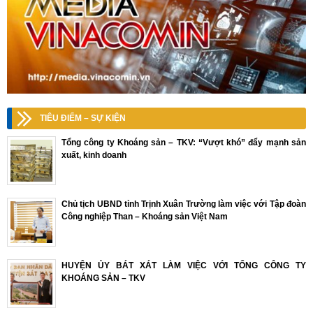
TIÊU ĐIỂM – SỰ KIỆN
Tổng công ty Khoáng sản – TKV: “Vượt khó” đẩy mạnh sản
xuất, kinh doanh
Chủ tịch UBND tỉnh Trịnh Xuân Trường làm việc với Tập đoàn
Công nghiệp Than – Khoáng sản Việt Nam
HUYỆN ỦY BÁT XÁT LÀM VIỆC VỚI TỔNG CÔNG TY
KHOÁNG SẢN – TKV