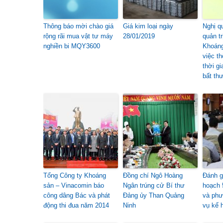
Thông báo mời chào giá
Giá kim loại ngày
Nghị q
rộng rãi mua vật tư máy
28/01/2019
quản tr
nghiền bi MQY3600
Khoáng
việc th
thời g
bất th
Tổng Công ty Khoáng
Đồng chí Ngô Hoàng
Đánh g
sản – Vinacomin báo
Ngân trúng cử Bí thư
hoạch 
công dâng Bác và phát
Đảng ủy Than Quảng
và ph
động thi đua năm 2014
Ninh
vụ kế 