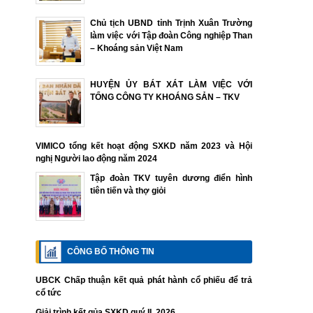
Chủ tịch UBND tỉnh Trịnh Xuân Trường
làm việc với Tập đoàn Công nghiệp Than
– Khoáng sản Việt Nam
HUYỆN ỦY BÁT XÁT LÀM VIỆC VỚI
TỔNG CÔNG TY KHOÁNG SẢN – TKV
VIMICO tổng kết hoạt động SXKD năm 2023 và Hội
nghị Người lao động năm 2024
Tập đoàn TKV tuyên dương điển hình
tiên tiến và thợ giỏi
CÔNG BỐ THÔNG TIN
UBCK Chấp thuận kết quả phát hành cổ phiếu để trả
cổ tức
Giải trình kết qủa SXKD quý II. 2026