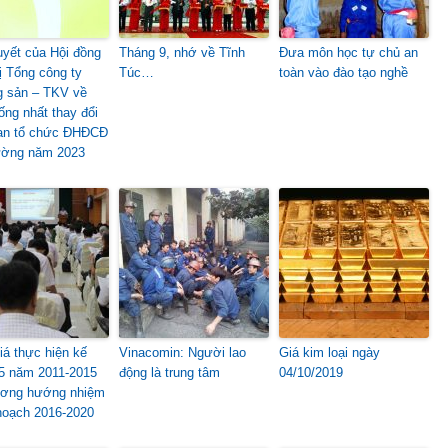
uyết của Hội đồng
Tháng 9, nhớ về Tĩnh
Đưa môn học tự chủ an
ị Tổng công ty
Túc…
toàn vào đào tạo nghề
 sản – TKV về
ống nhất thay đổi
ian tổ chức ĐHĐCĐ
ường năm 2023
iá thực hiện kế
Vinacomin: Người lao
Giá kim loại ngày
5 năm 2011-2015
động là trung tâm
04/10/2019
ương hướng nhiệm
hoạch 2016-2020