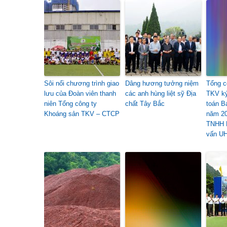
Sôi nổi chương trình giao
Dâng hương tưởng niệm
Tổng c
lưu của Đoàn viên thanh
các anh hùng liệt sỹ Địa
TKV ký
niên Tổng công ty
chất Tây Bắc
toán B
Khoáng sản TKV – CTCP
năm 20
TNHH K
vấn U