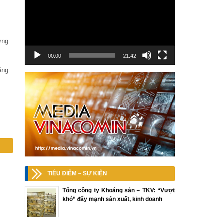
ờng
00:00
21:42
ăng
TIÊU ĐIỂM – SỰ KIỆN
Tổng công ty Khoáng sản – TKV: “Vượt
khó” đẩy mạnh sản xuất, kinh doanh