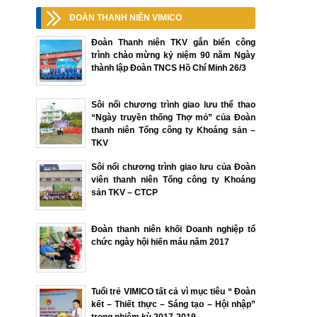
ĐOÀN THANH NIÊN VIMICO
Đoàn Thanh niên TKV gắn biển công
trình chào mừng kỷ niệm 90 năm Ngày
thành lập Đoàn TNCS Hồ Chí Minh 26/3
Sôi nổi chương trình giao lưu thể thao
“Ngày truyền thống Thợ mỏ” của Đoàn
thanh niên Tổng công ty Khoáng sản –
TKV
Sôi nổi chương trình giao lưu của Đoàn
viên thanh niên Tổng công ty Khoáng
sản TKV – CTCP
Đoàn thanh niên khối Doanh nghiệp tổ
chức ngày hội hiến máu năm 2017
Tuổi trẻ VIMICO tất cả vì mục tiêu “ Đoàn
kết – Thiết thực – Sáng tạo – Hội nhập”