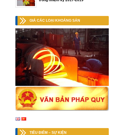
trong nhiệm kỳ 2017-2019
GIÁ CÁC LOẠI KHOÁNG SẢN
TIÊU ĐIỂM – SỰ KIỆN