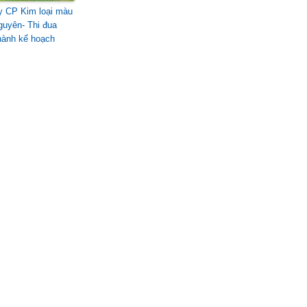
y CP Kim loại màu
guyên- Thi đua
hành kế hoạch