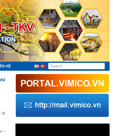
IÊN HỆ
khí
 bị
Trình
chơi
n –
Video