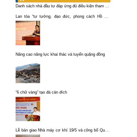
Danh sách nhà đầu tư đáp ứng đủ điều kiện tham gia
đấu giá
Lan tỏa “tư tưởng, đạo đức, phong cách Hồ Chí
Minh” trong cán bộ, đảng viên VIMICO
Nâng cao năng lực khai thác và tuyển quặng đồng
“6 chữ vàng” tạo đà cán đích
Lễ bàn giao Nhà máy cơ khí 19/5 và công bố Quyết
định thành lập Xưởng cơ khí 19/5