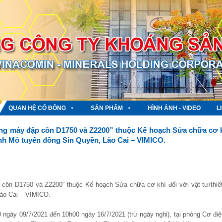
QUAN HỆ CỔ ĐÔNG
SẢN PHẨM
HÌNH ẢNH - VIDEO
L
ng máy đập côn D1750 và Z2200” thuộc Kế hoạch Sửa chữa cơ 
hánh Mỏ tuyển đồng Sin Quyền, Lào Cai – VIMICO.
côn D1750 và Z2200” thuộc Kế hoạch Sửa chữa cơ khí đối với vật tư/thiết
ào Cai – VIMICO.
 ngày 09/7/2021 đến 10h00 ngày 16/7/2021 (trừ ngày nghỉ), tại phòng Cơ điệ