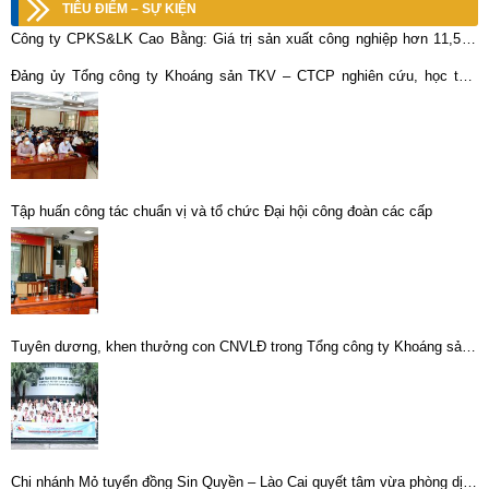
TIÊU ĐIỂM – SỰ KIỆN
Công ty CPKS&LK Cao Bằng: Giá trị sản xuất công nghiệp hơn 11,5 tỷ
đồng
Đảng ủy Tổng công ty Khoáng sản TKV – CTCP nghiên cứu, học tập,
quán triệt Kết luận, Quy định của Hội nghị lần thứ tư BCH Trung ương
Đảng khóa XIII và Nghị quyết số 22-NQ/ĐU ngày 13/01/2022 của Đảng
ủy Tập đoàn Công nghiệp Than – Khoáng sản Việt Nam về thực hiện
chuyển đổi số đến năm 2025, định hướng đến năm 2030
Tập huấn công tác chuẩn vị và tổ chức Đại hội công đoàn các cấp
Tuyên dương, khen thưởng con CNVLĐ trong Tổng công ty Khoáng sản -
TKV đạt thành tích cao năm học 2021 – 2022
Chi nhánh Mỏ tuyển đồng Sin Quyền – Lào Cai quyết tâm vừa phòng dịch