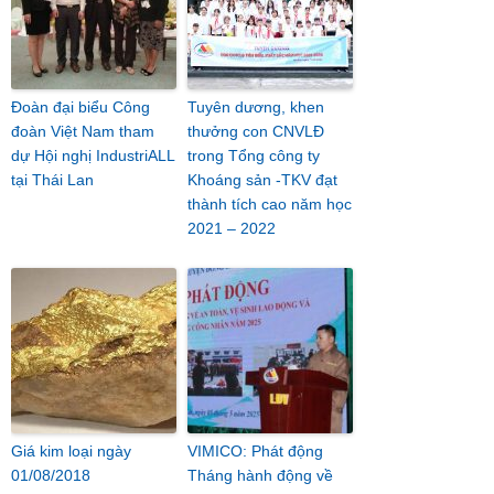
Đoàn đại biểu Công
Tuyên dương, khen
đoàn Việt Nam tham
thưởng con CNVLĐ
dự Hội nghị IndustriALL
trong Tổng công ty
tại Thái Lan
Khoáng sản -TKV đạt
thành tích cao năm học
2021 – 2022
Giá kim loại ngày
VIMICO: Phát động
01/08/2018
Tháng hành động về