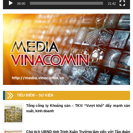
00:00
21:42
TIÊU ĐIỂM – SỰ KIỆN
Tổng công ty Khoáng sản – TKV: “Vượt khó” đẩy mạnh sản
xuất, kinh doanh
Chủ tịch UBND tỉnh Trịnh Xuân Trường làm việc với Tập đoàn