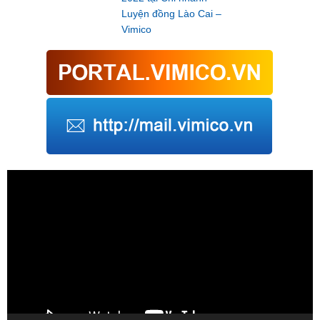
Luyện đồng Lào Cai –
Vimico
Trình
chơi
Video