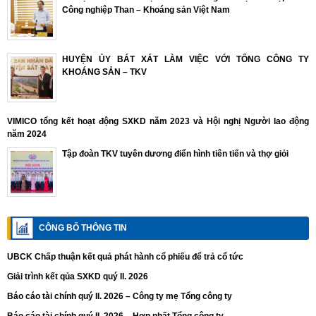
Công nghiệp Than – Khoáng sản Việt Nam
HUYỆN ỦY BÁT XÁT LÀM VIỆC VỚI TỔNG CÔNG TY
KHOÁNG SẢN – TKV
VIMICO tổng kết hoạt động SXKD năm 2023 và Hội nghị Người lao động
năm 2024
Tập đoàn TKV tuyên dương điển hình tiên tiến và thợ giỏi
CÔNG BỐ THÔNG TIN
UBCK Chấp thuận kết quả phát hành cổ phiếu để trả cổ tức
Giải trình kết qủa SXKD quý II. 2026
Báo cáo tài chính quý II. 2026 – Công ty mẹ Tổng công ty