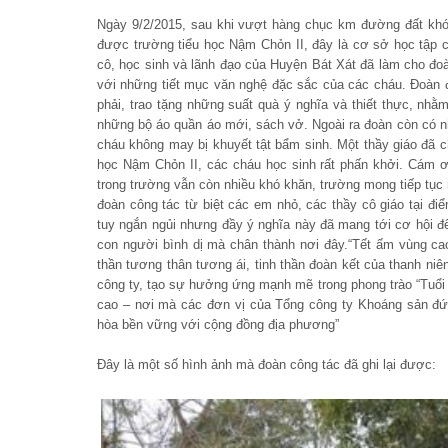
Ngày 9/2/2015, sau khi vượt hàng chục km đường đất khó 
được trường tiểu học Nậm Chỏn II, đây là cơ sở học tập 
cô, học sinh và lãnh đạo của Huyện Bát Xát đã làm cho đo
với những tiết mục văn nghệ đặc sắc của các cháu. Đoàn 
phải, trao tặng những suất quà ý nghĩa và thiết thực, nhằm
những bộ áo quần áo mới, sách vở. Ngoài ra đoàn còn có nhữ
cháu không may bị khuyết tật bẩm sinh. Một thầy giáo đã ch
học Nậm Chỏn II, các cháu học sinh rất phấn khởi. Cám ơ
trong trường vẫn còn nhiều khó khăn, trường mong tiếp tục
đoàn công tác từ biệt các em nhỏ, các thầy cô giáo tại đi
tuy ngắn ngủi nhưng đầy ý nghĩa này đã mang tới cơ hội 
con người bình dị mà chân thành nơi đây.“Tết ấm vùng cao
thần tương thân tương ái, tinh thần đoàn kết của thanh niên
công ty, tạo sự hưởng ứng mạnh mẽ trong phong trào “Tuổi 
cao – nơi mà các đơn vị của Tổng công ty Khoáng sản đứng
hòa bền vững với cộng đồng địa phương”
Đây là một số hình ảnh mà đoàn công tác đã ghi lại được: