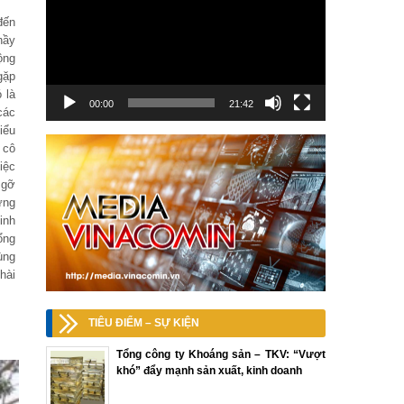
đến
hầy
ộng
gặp
 là
00:00
21:42
các
iểu
 cô
iệc
 gỡ
ững
inh
ổng
ùng
hài
TIÊU ĐIỂM – SỰ KIỆN
Tổng công ty Khoáng sản – TKV: “Vượt
khó” đẩy mạnh sản xuất, kinh doanh