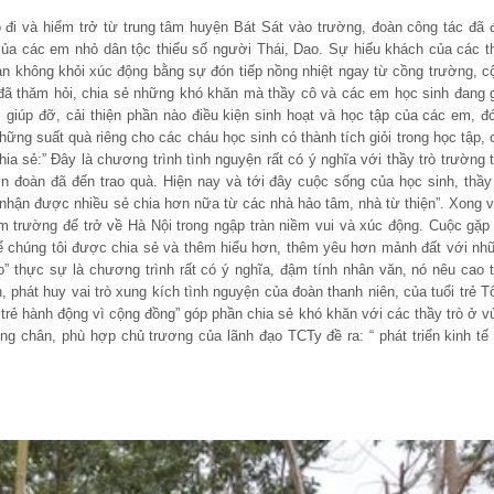
đi và hiểm trở từ trung tâm huyện Bát Sát vào trường, đoàn công tác đã 
của các em nhỏ dân tộc thiểu số người Thái, Dao. Sự hiếu khách của các t
àn không khỏi xúc động bằng sự đón tiếp nồng nhiệt ngay từ cồng trường, c
đã thăm hỏi, chia sẻ những khó khăn mà thầy cô và các em học sinh đang 
 giúp đỡ, cải thiện phần nào điều kiện sinh hoạt và học tập của các em, đó
ng suất quà riêng cho các cháu học sinh có thành tích giỏi trong học tập, 
ia sẻ:” Đây là chương trình tình nguyện rất có ý nghĩa với thầy trò trường t
n đoàn đã đến trao quà. Hiện nay và tới đây cuộc sống của học sinh, thầy
 nhận được nhiều sẻ chia hơn nữa từ các nhà hảo tâm, nhà từ thiện”. Xong v
ểm trường để trở về Hà Nội trong ngập tràn niềm vui và xúc động. Cuộc gặp
để chúng tôi được chia sẻ và thêm hiểu hơn, thêm yêu hơn mảnh đất với nh
” thực sự là chương trình rất có ý nghĩa, đậm tính nhân văn, nó nêu cao t
, phát huy vai trò xung kích tình nguyện của đoàn thanh niên, của tuổi trẻ T
trẻ hành động vì cộng đồng” góp phần chia sẻ khó khăn với các thầy trò ở v
 chân, phù hợp chủ trương của lãnh đạo TCTy đề ra: “ phát triển kinh tế 