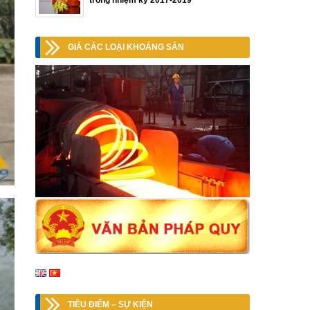
trong nhiệm kỳ 2017-2019
GIÁ CÁC LOẠI KHOÁNG SẢN
TIÊU ĐIỂM – SỰ KIỆN