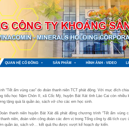
QUAN HỆ CỔ ĐÔNG
SẢN PHẨM
HÌNH ẢNH - VIDEO
L
nh “Tết ấm vùng cao” do đoàn thanh niên TCT phát động. Với mục đích chia
ng tiểu học Nậm Chỏn II, xã Cốc Mỳ, huyện Bát Xát tỉnh Lào Cai còn nhiều 
ờng tặng quà là quần áo, sách vở cho các em học sinh.
oàn thanh niên huyện Bát Xát đã phát động chương trình “Tết ấm vùng c
hanh niên, đoàn viên công đoàn các đơn vị trong Tổng công ty đã tích cực 
 lớn quần áo, sách vở… kết quả thu được vượt kế hoạch dự kiến.