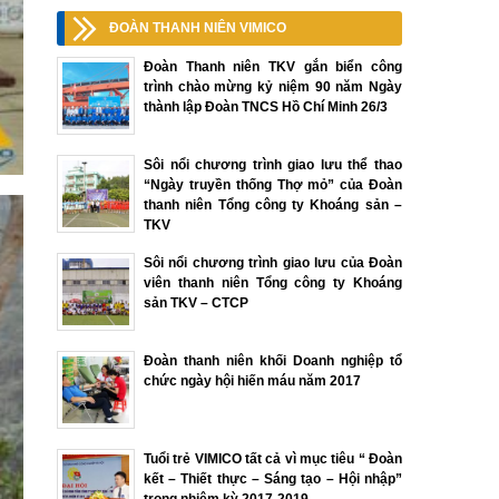
ĐOÀN THANH NIÊN VIMICO
Đoàn Thanh niên TKV gắn biển công
trình chào mừng kỷ niệm 90 năm Ngày
thành lập Đoàn TNCS Hồ Chí Minh 26/3
Sôi nổi chương trình giao lưu thể thao
“Ngày truyền thống Thợ mỏ” của Đoàn
thanh niên Tổng công ty Khoáng sản –
TKV
Sôi nổi chương trình giao lưu của Đoàn
viên thanh niên Tổng công ty Khoáng
sản TKV – CTCP
Đoàn thanh niên khối Doanh nghiệp tổ
chức ngày hội hiến máu năm 2017
Tuổi trẻ VIMICO tất cả vì mục tiêu “ Đoàn
kết – Thiết thực – Sáng tạo – Hội nhập”