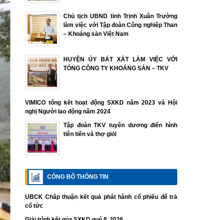
Chủ tịch UBND tỉnh Trịnh Xuân Trường
làm việc với Tập đoàn Công nghiệp Than
– Khoáng sản Việt Nam
HUYỆN ỦY BÁT XÁT LÀM VIỆC VỚI
TỔNG CÔNG TY KHOÁNG SẢN – TKV
VIMICO tổng kết hoạt động SXKD năm 2023 và Hội
nghị Người lao động năm 2024
Tập đoàn TKV tuyên dương điển hình
tiên tiến và thợ giỏi
CÔNG BỐ THÔNG TIN
UBCK Chấp thuận kết quả phát hành cổ phiếu để trả
cổ tức
Giải trình kết qủa SXKD quý II. 2026