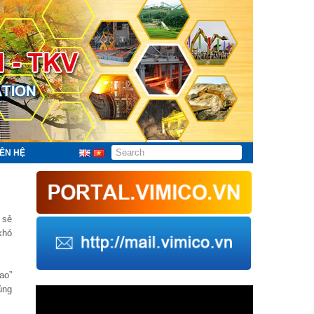
IÊN HỆ
 sẻ
khó
ao”
ủng
Trình
chơi
Video