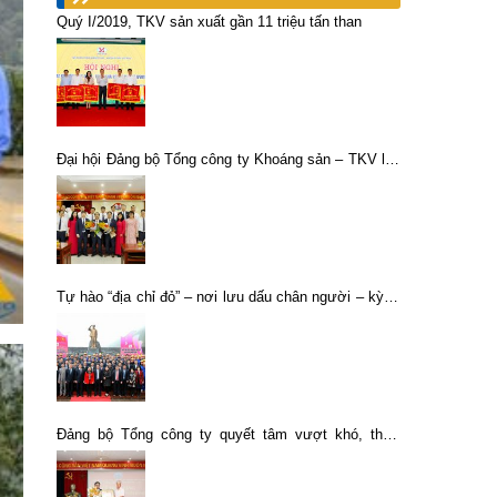
Quý I/2019, TKV sản xuất gần 11 triệu tấn than
Đại hội Đảng bộ Tổng công ty Khoáng sản – TKV lần
thứ IV thành công tốt đẹp
Tự hào “địa chỉ đỏ” – nơi lưu dấu chân người – kỳ 3:
tươi thăm sắc màu “hoa tám cánh”
Đảng bộ Tổng công ty quyết tâm vượt khó, thực
hiện thắng lợi Nghị quyết Đại hội lần thứ IV