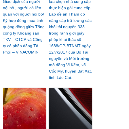
Giao dịch của người
lựa chọn nhà cung cấp
nội bộ , người có liên
thực hiện gói cung cấp:
quan với người nội bộ/
Lập đề án Thăm dò
Ký hợp đồng mua tinh
nâng cấp trữ lượng các
quặng đồng giữa Tổng
khối tài nguyên 333
công ty Khoáng sản
trong ranh giới giấy
TKV – CTCP và Công
phép khai thác số
ty cổ phần đồng Tả
1688/GP-BTNMT ngày
Phời – VINACOMIN
12/7/2017 của Bộ Tài
nguyên và Môi trường
mỏ đồng Vi Kẽm, xã
Cốc Mỳ, huyện Bát Xát,
tỉnh Lào Cai.