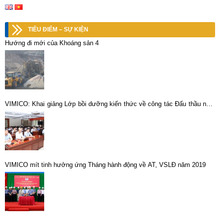
TIÊU ĐIỂM – SỰ KIỆN
Hướng đi mới của Khoáng sản 4
VIMICO: Khai giảng Lớp bồi dưỡng kiến thức về công tác Đấu thầu năm
2025
VIMICO mít tinh hưởng ứng Tháng hành động về AT, VSLĐ năm 2019