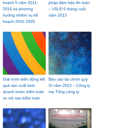
hoạch 5 năm 2011-
pháp đảm bảo An toàn
2015 và phương
– VSLĐ 6 tháng cuối
hướng nhiệm vụ kế
năm 2013
hoạch 2016-2020
Giải trình biến động kết
Báo cáo tài chính quý
quả sản xuất kinh
IV năm 2022 – Công ty
doanh trước kiểm toán
mẹ Tổng công ty
so với sau kiểm toán