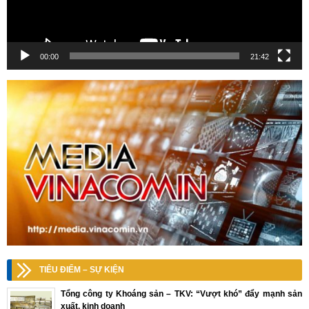
00:00
21:42
TIÊU ĐIỂM – SỰ KIỆN
Tổng công ty Khoáng sản – TKV: “Vượt khó” đẩy mạnh sản
xuất, kinh doanh