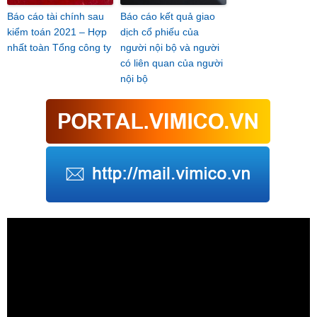
Báo cáo tài chính sau
Báo cáo kết quả giao
kiểm toán 2021 – Hợp
dịch cổ phiếu của
nhất toàn Tổng công ty
người nội bộ và người
có liên quan của người
nội bộ
Trình
chơi
Video