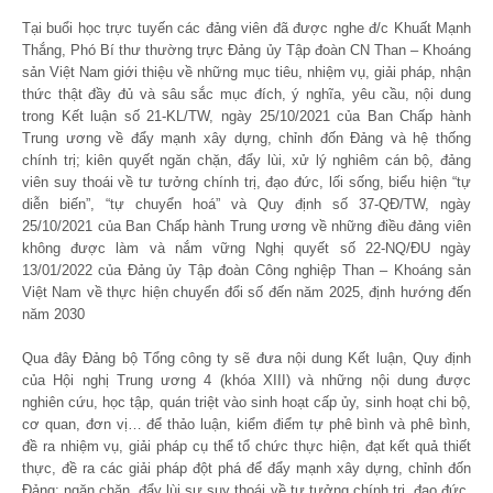
Tại buổi học trực tuyến các đảng viên đã được nghe đ/c Khuất Mạnh
Thắng, Phó Bí thư thường trực Đảng ủy Tập đoàn CN Than – Khoáng
sản Việt Nam giới thiệu về những mục tiêu, nhiệm vụ, giải pháp, nhận
thức thật đầy đủ và sâu sắc mục đích, ý nghĩa, yêu cầu, nội dung
trong Kết luận số 21-KL/TW, ngày 25/10/2021 của Ban Chấp hành
Trung ương về đẩy mạnh xây dựng, chỉnh đốn Đảng và hệ thống
chính trị; kiên quyết ngăn chặn, đẩy lùi, xử lý nghiêm cán bộ, đảng
viên suy thoái về tư tưởng chính trị, đạo đức, lối sống, biểu hiện “tự
diễn biến”, “tự chuyển hoá” và Quy định số 37-QĐ/TW, ngày
25/10/2021 của Ban Chấp hành Trung ương về những điều đảng viên
không được làm và nắm vững Nghị quyết số 22-NQ/ĐU ngày
13/01/2022 của Đảng ủy Tập đoàn Công nghiệp Than – Khoáng sản
Việt Nam về thực hiện chuyển đổi số đến năm 2025, định hướng đến
năm 2030
Qua đây Đảng bộ Tổng công ty sẽ đưa nội dung Kết luận, Quy định
của Hội nghị Trung ương 4 (khóa XIII) và những nội dung được
nghiên cứu, học tập, quán triệt vào sinh hoạt cấp ủy, sinh hoạt chi bộ,
cơ quan, đơn vị… để thảo luận, kiểm điểm tự phê bình và phê bình,
đề ra nhiệm vụ, giải pháp cụ thể tổ chức thực hiện, đạt kết quả thiết
thực, đề ra các giải pháp đột phá để đẩy mạnh xây dựng, chỉnh đốn
Đảng; ngăn chặn, đẩy lùi sự suy thoái về tư tưởng chính trị, đạo đức,