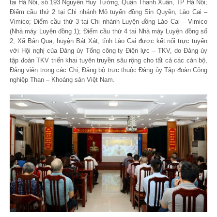
tại Hà Nội, số 193 Nguyễn Huy Tưởng, Quận Thanh Xuân, TP Hà Nội;
Điểm cầu thứ 2 tại Chi nhánh Mỏ tuyển đồng Sin Quyền, Lào Cai –
Vimico; Điểm cầu thứ 3 tại Chi nhánh Luyện đồng Lào Cai – Vimico
(Nhà máy Luyện đồng 1); Điểm cầu thứ 4 tại Nhà máy Luyện đồng số
2, Xã Bản Qua, huyện Bát Xát, tỉnh Lào Cai được kết nối trực tuyến
với Hội nghị của Đảng ủy Tổng công ty Điện lực – TKV, do Đảng ủy
tập đoàn TKV triển khai tuyên truyền sâu rộng cho tất cả các cán bộ,
Đảng viên trong các Chi, Đảng bộ trực thuộc Đảng ủy Tập đoàn Công
nghiệp Than – Khoáng sản Việt Nam.