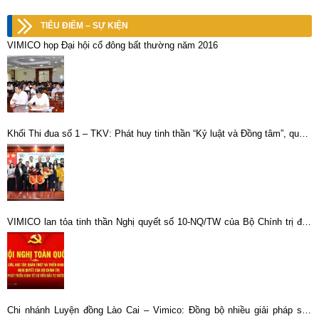
TIÊU ĐIỂM – SỰ KIỆN
VIMICO họp Đại hội cổ đông bất thường năm 2016
Khối Thi đua số 1 – TKV: Phát huy tinh thần “Kỷ luật và Đồng tâm”, quyết
tâm bứt phá trong năm 2026
VIMICO lan tỏa tinh thần Nghị quyết số 10-NQ/TW của Bộ Chính trị đến
toàn thể cán bộ, đảng viên
Chi nhánh Luyện đồng Lào Cai – Vimico: Đồng bộ nhiều giải pháp sản