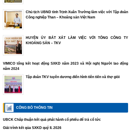
Chủ tịch UBND tỉnh Trịnh Xuân Trường làm việc với Tập đoàn
Công nghiệp Than – Khoáng sản Việt Nam
HUYỆN ỦY BÁT XÁT LÀM VIỆC VỚI TỔNG CÔNG TY
KHOÁNG SẢN – TKV
VIMICO tổng kết hoạt động SXKD năm 2023 và Hội nghị Người lao động
năm 2024
Tập đoàn TKV tuyên dương điển hình tiên tiến và thợ giỏi
CÔNG BỐ THÔNG TIN
UBCK Chấp thuận kết quả phát hành cổ phiếu để trả cổ tức
Giải trình kết qủa SXKD quý II. 2026