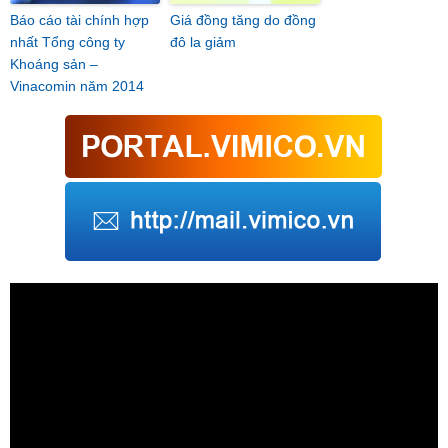
Báo cáo tài chính hợp
Giá đồng tăng do đồng
nhất Tổng công ty
đô la giảm
Khoáng sản –
Vinacomin năm 2014
Trình
chơi
Video