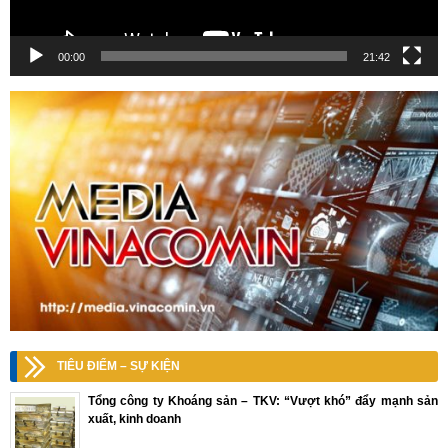
00:00
21:42
TIÊU ĐIỂM – SỰ KIỆN
Tổng công ty Khoáng sản – TKV: “Vượt khó” đẩy mạnh sản
xuất, kinh doanh