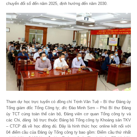
chuyển đổi số đến năm 2025, định hướng đến năm 2030.
Tham dự học trực tuyến có đồng chí Trịnh Văn Tuệ – Bí thư Đảng ủy
Tổng giám đốc Tổng Công ty; đ/c Đào Minh Sơn – Phó Bí thư Đảng
ủy TCT cùng toàn thể cán bộ, Đảng viên cơ quan Tổng công ty và
các Chi, đảng bộ trực thuộc Đảng bộ Tổng công ty Khoáng sản TKV
– CTCP đã về học đông đủ. Đây là hình thức học online kết nối với
04 điểm cầu của Đảng ủy Tổng công ty bao gồm: Điểm cầu thứ nhất