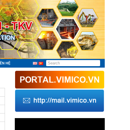
IÊN HỆ
Trình
chơi
Video