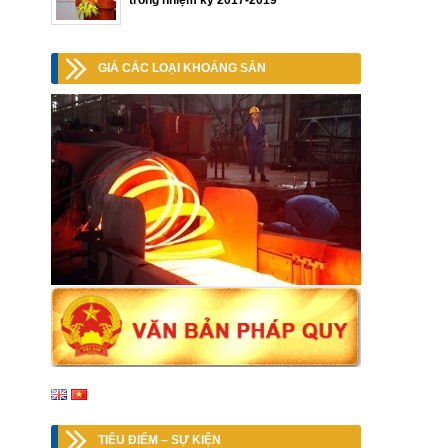
trong nhiệm kỳ 2017-2019
GIÁ CÁC LOẠI KHOÁNG SẢN
TIÊU ĐIỂM – SỰ KIỆN