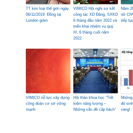
TT kim loại thế giới ngày
VIMICO Hội nghị sơ kết
Năm 20
06/11/2019: Đồng tại
công tác XD Đảng, SXKD
nữ CN
London giảm
6 tháng đầu năm 2022 và
tiếp tụ
triển khai nhiệm vụ quý
III, 6 tháng cuối năm
2022
VIMICO nỗ lực xây dựng
Hội thảo khoa học “Tiết
Những 
công đoàn cơ sở vững
kiệm năng lượng –
độ sin
mạnh
Những vấn đề cấp bách”
vàng!