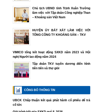
Chủ tịch UBND tỉnh Trịnh Xuân Trường
làm việc với Tập đoàn Công nghiệp Than
– Khoáng sản Việt Nam
HUYỆN ỦY BÁT XÁT LÀM VIỆC VỚI
TỔNG CÔNG TY KHOÁNG SẢN – TKV
VIMICO tổng kết hoạt động SXKD năm 2023 và Hội
nghị Người lao động năm 2024
Tập đoàn TKV tuyên dương điển hình
tiên tiến và thợ giỏi
CÔNG BỐ THÔNG TIN
UBCK Chấp thuận kết quả phát hành cổ phiếu để trả
cổ tức
Giải trình kết qủa SXKD quý II. 2026