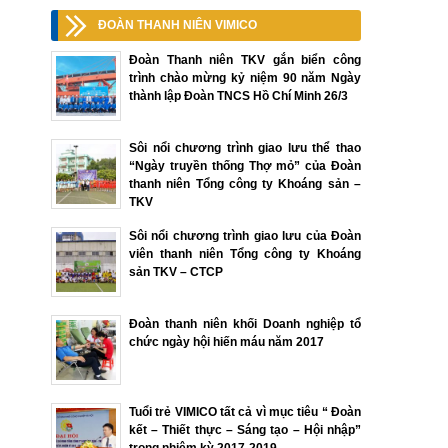
ĐOÀN THANH NIÊN VIMICO
Đoàn Thanh niên TKV gắn biển công
trình chào mừng kỷ niệm 90 năm Ngày
thành lập Đoàn TNCS Hồ Chí Minh 26/3
Sôi nổi chương trình giao lưu thể thao
“Ngày truyền thống Thợ mỏ” của Đoàn
thanh niên Tổng công ty Khoáng sản –
TKV
Sôi nổi chương trình giao lưu của Đoàn
viên thanh niên Tổng công ty Khoáng
sản TKV – CTCP
Đoàn thanh niên khối Doanh nghiệp tổ
chức ngày hội hiến máu năm 2017
Tuổi trẻ VIMICO tất cả vì mục tiêu “ Đoàn
kết – Thiết thực – Sáng tạo – Hội nhập”