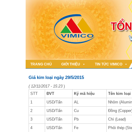
TRANG CHỦ
GIỚI THIỆU
TIN TỨC VIMICO
Giá kim loại ngày 29/5/2015
( 12/11/2017 - 15:23
)
STT
ĐVT
Ký mã hiệu
Tên kim loại
1
USD/Tấn
AL
Nhôm (Alumin
2
USD/Tấn
Cu
Đồng (Copper
3
USD/Tấn
Pb
Chì (Lead)
4
USD/Tấn
Fe
Phôi thép (Ste