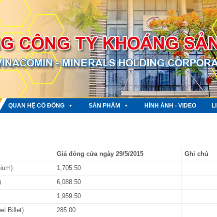
QUAN HỆ CỔ ĐÔNG
SẢN PHẨM
HÌNH ẢNH - VIDEO
L
Giá đóng cửa ngày 29/5/2015
Ghi chú
ium)
1,705.50
)
6,088.50
1,959.50
el Billet)
285.00