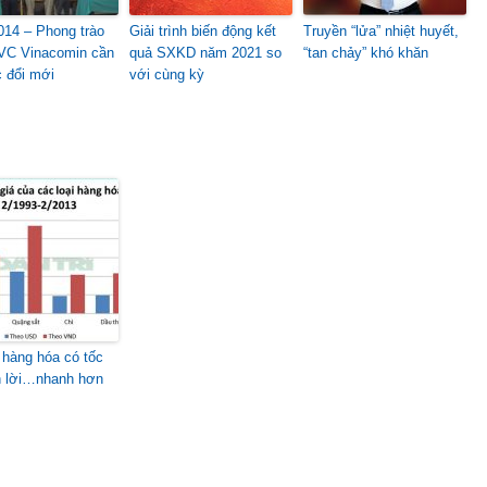
14 – Phong trào
Giải trình biến động kết
Truyền “lửa” nhiệt huyết,
VC Vinacomin cần
quả SXKD năm 2021 so
“tan chảy” khó khăn
c đổi mới
với cùng kỳ
hàng hóa có tốc
h lời…nhanh hơn