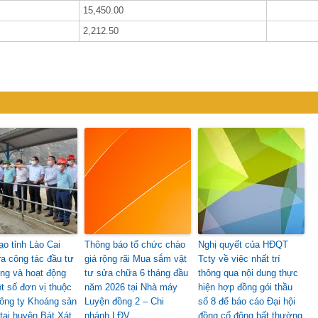
15,450.00
2,212.50
ạo tỉnh Lào Cai
Thông báo tổ chức chào
Nghị quyết của HĐQT
ra công tác đầu tư
giá rộng rãi Mua sắm vật
Tcty về việc nhất trí
ng và hoạt động
tư sửa chữa 6 tháng đầu
thông qua nội dung thực
t số đơn vị thuộc
năm 2026 tại Nhà máy
hiện hợp đồng gói thầu
ông ty Khoáng sản
Luyện đồng 2 – Chi
số 8 để báo cáo Đại hội
tại huyện Bát Xát,
nhánh LĐV
đồng cổ đông bất thường