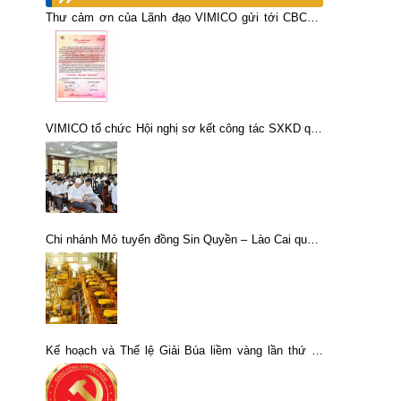
Thư cảm ơn của Lãnh đạo VIMICO gửi tới CBCNV
và người lao động nhân kỷ niệm 25 năm ngày thành
lập Tổng công ty Khoáng sản – TKV
VIMICO tổ chức Hội nghị sơ kết công tác SXKD quý
III và 9 tháng năm 2014
Chi nhánh Mỏ tuyển đồng Sin Quyền – Lào Cai quyết
tâm vừa phòng dịch vừa đảm bảo hoạt động sản
xuất
Kế hoạch và Thể lệ Giải Búa liềm vàng lần thứ IX
năm 2024