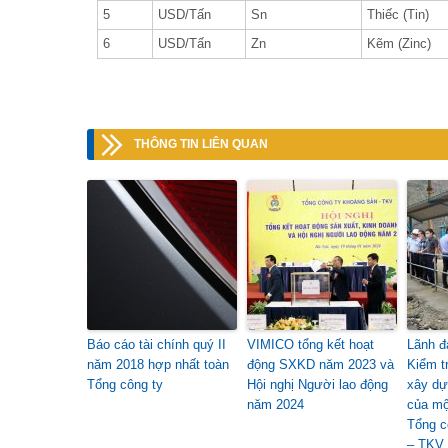
5
USD/Tấn
Sn
Thiếc (Tin)
6
USD/Tấn
Zn
Kẽm (Zinc)
THÔNG TIN LIÊN QUAN
Báo cáo tài chính quý II
VIMICO tổng kết hoạt
Lãnh đ
năm 2018 hợp nhất toàn
động SXKD năm 2023 và
Kiểm t
Tổng công ty
Hội nghị Người lao động
xây dự
năm 2024
của mộ
Tổng c
– TKV 