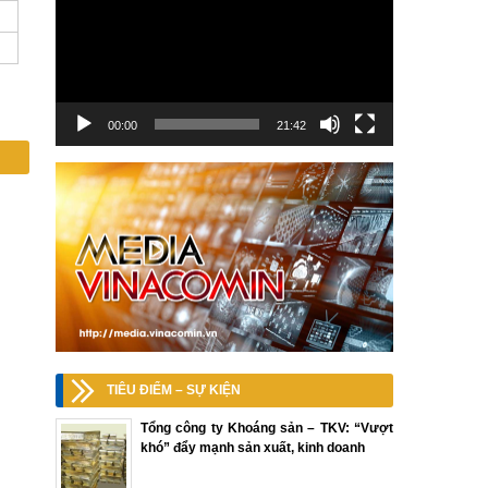
00:00
21:42
TIÊU ĐIỂM – SỰ KIỆN
Tổng công ty Khoáng sản – TKV: “Vượt
khó” đẩy mạnh sản xuất, kinh doanh