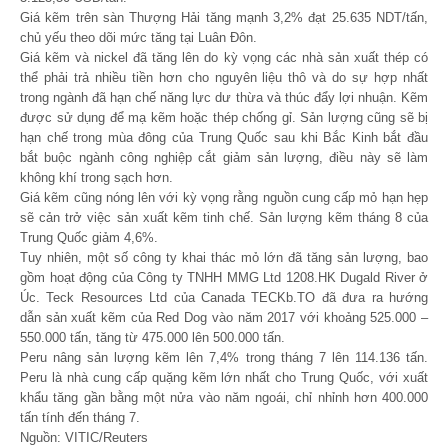
Giá kẽm trên sàn Thượng Hải tăng mạnh 3,2% đạt 25.635 NDT/tấn,
chủ yếu theo dõi mức tăng tại Luân Đôn.
Giá kẽm và nickel đã tăng lên do kỳ vọng các nhà sản xuất thép có
thể phải trả nhiều tiền hơn cho nguyên liệu thô và do sự hợp nhất
trong ngành đã hạn chế năng lực dư thừa và thúc đẩy lợi nhuận. Kẽm
được sử dụng để mạ kẽm hoặc thép chống gỉ. Sản lượng cũng sẽ bị
hạn chế trong mùa đông của Trung Quốc sau khi Bắc Kinh bắt đầu
bắt buộc ngành công nghiệp cắt giảm sản lượng, điều này sẽ làm
không khí trong sạch hơn.
Giá kẽm cũng nóng lên với kỳ vọng rằng nguồn cung cấp mỏ hạn hẹp
sẽ cản trở việc sản xuất kẽm tinh chế. Sản lượng kẽm tháng 8 của
Trung Quốc giảm 4,6%.
Tuy nhiên, một số công ty khai thác mỏ lớn đã tăng sản lượng, bao
gồm hoạt động của Công ty TNHH MMG Ltd 1208.HK Dugald River ở
Úc. Teck Resources Ltd của Canada TECKb.TO đã đưa ra hướng
dẫn sản xuất kẽm của Red Dog vào năm 2017 với khoảng 525.000 –
550.000 tấn, tăng từ 475.000 lên 500.000 tấn.
Peru nâng sản lượng kẽm lên 7,4% trong tháng 7 lên 114.136 tấn.
Peru là nhà cung cấp quặng kẽm lớn nhất cho Trung Quốc, với xuất
khẩu tăng gần bằng một nửa vào năm ngoái, chỉ nhỉnh hơn 400.000
tấn tính đến tháng 7.
Nguồn: VITIC/Reuters