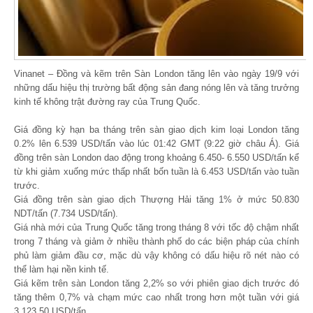
Vinanet – Đồng và kẽm trên Sàn London tăng lên vào ngày 19/9 với
những dấu hiệu thị trường bất động sản đang nóng lên và tăng trưởng
kinh tế không trật đường ray của Trung Quốc.
Giá đồng kỳ hạn ba tháng trên sàn giao dịch kim loại London tăng
0.2% lên 6.539 USD/tấn vào lúc 01:42 GMT (9:22 giờ châu Á). Giá
đồng trên sàn London dao động trong khoảng 6.450- 6.550 USD/tấn kể
từ khi giảm xuống mức thấp nhất bốn tuần là 6.453 USD/tấn vào tuần
trước.
Giá đồng trên sàn giao dịch Thượng Hải tăng 1% ở mức 50.830
NDT/tấn (7.734 USD/tấn).
Giá nhà mới của Trung Quốc tăng trong tháng 8 với tốc độ chậm nhất
trong 7 tháng và giảm ở nhiều thành phố do các biện pháp của chính
phủ làm giảm đầu cơ, mặc dù vậy không có dấu hiệu rõ nét nào có
thể làm hại nền kinh tế.
Giá kẽm trên sàn London tăng 2,2% so với phiên giao dịch trước đó
tăng thêm 0,7% và chạm mức cao nhất trong hơn một tuần với giá
3.123,50 USD/tấn.