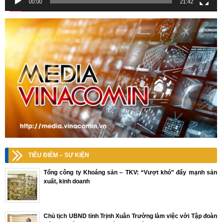
00:00
21:42
TIÊU ĐIỂM – SỰ KIỆN
Tổng công ty Khoáng sản – TKV: “Vượt khó” đẩy mạnh sản
xuất, kinh doanh
Chủ tịch UBND tỉnh Trịnh Xuân Trường làm việc với Tập đoàn