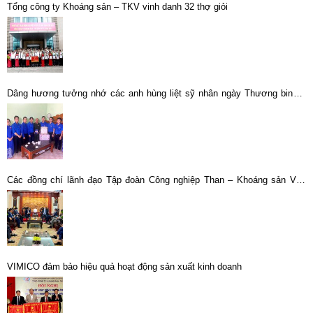
Tổng công ty Khoáng sản – TKV vinh danh 32 thợ giỏi
Dâng hương tưởng nhớ các anh hùng liệt sỹ nhân ngày Thương binh –
Liệt sỹ 27/7
Các đồng chí lãnh đạo Tập đoàn Công nghiệp Than – Khoáng sản Việt
Nam chúc Tết cán bộ, công nhân viên Tổng công ty Khoáng sản
VIMICO đảm bảo hiệu quả hoạt động sản xuất kinh doanh