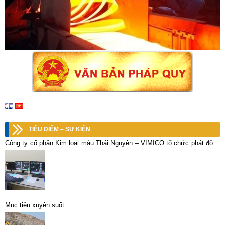
TIÊU ĐIỂM – SỰ KIỆN
Công ty cổ phần Kim loại màu Thái Nguyên – VIMICO tổ chức phát động
đợt thi đua nước rút 90 ngày đêm, phấn đấu hoàn thành kế hoạch XSKD
năm 2022.
Mục tiêu xuyên suốt