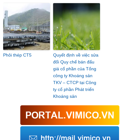
Phôi thép CT5
Quyết định về việc sửa
đổi Quy chế bán đấu
giá cổ phần của Tổng
công ty Khoáng sản
TKV – CTCP tại Công
ty cổ phần Phát triển
Khoáng sản