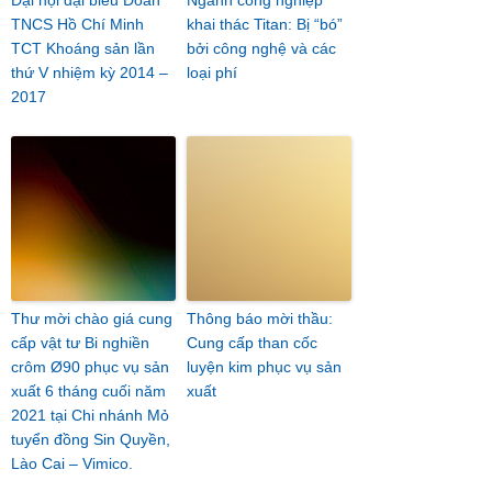
TNCS Hồ Chí Minh
khai thác Titan: Bị “bó”
TCT Khoáng sản lần
bởi công nghệ và các
thứ V nhiệm kỳ 2014 –
loại phí
2017
Thư mời chào giá cung
Thông báo mời thầu:
cấp vật tư Bi nghiền
Cung cấp than cốc
crôm Ø90 phục vụ sản
luyện kim phục vụ sản
xuất 6 tháng cuối năm
xuất
2021 tại Chi nhánh Mỏ
tuyển đồng Sin Quyền,
Lào Cai – Vimico.