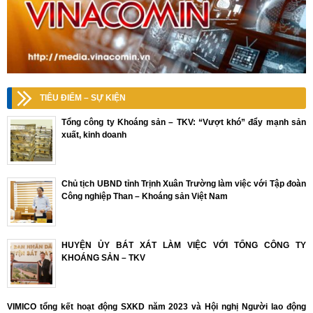
TIÊU ĐIỂM – SỰ KIỆN
Tổng công ty Khoáng sản – TKV: “Vượt khó” đẩy mạnh sản
xuất, kinh doanh
Chủ tịch UBND tỉnh Trịnh Xuân Trường làm việc với Tập đoàn
Công nghiệp Than – Khoáng sản Việt Nam
HUYỆN ỦY BÁT XÁT LÀM VIỆC VỚI TỔNG CÔNG TY
KHOÁNG SẢN – TKV
VIMICO tổng kết hoạt động SXKD năm 2023 và Hội nghị Người lao động