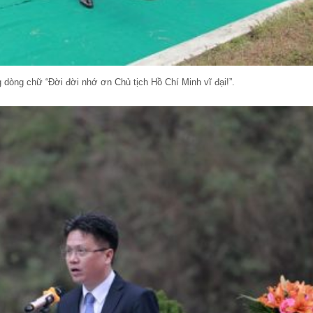
dòng chữ “Đời đời nhớ ơn Chủ tịch Hồ Chí Minh vĩ đại!”.