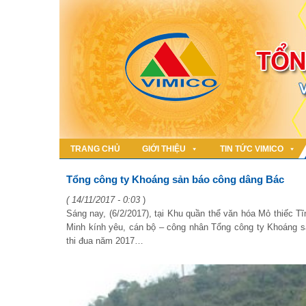
TRANG CHỦ
GIỚI THIỆU
TIN TỨC VIMICO
Tổng công ty Khoáng sản báo công dâng Bác
( 14/11/2017 - 0:03
)
Sáng nay, (6/2/2017), tại Khu quần thể văn hóa Mỏ thiếc T
Minh kính yêu, cán bộ – công nhân Tổng công ty Khoáng s
thi đua năm 2017…