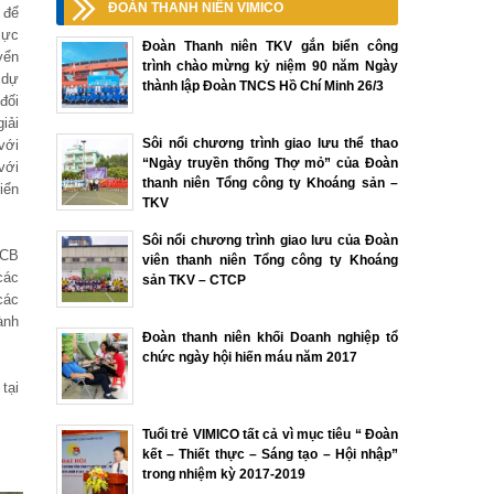
ĐOÀN THANH NIÊN VIMICO
 để
lực
Đoàn Thanh niên TKV gắn biển công
yển
trình chào mừng kỷ niệm 90 năm Ngày
 dự
thành lập Đoàn TNCS Hồ Chí Minh 26/3
đối
iải
Sôi nổi chương trình giao lưu thể thao
với
“Ngày truyền thống Thợ mỏ” của Đoàn
với
thanh niên Tổng công ty Khoáng sản –
iển
TKV
Sôi nổi chương trình giao lưu của Đoàn
NCB
viên thanh niên Tổng công ty Khoáng
các
sản TKV – CTCP
các
ành
Đoàn thanh niên khối Doanh nghiệp tổ
chức ngày hội hiến máu năm 2017
tại
Tuổi trẻ VIMICO tất cả vì mục tiêu “ Đoàn
kết – Thiết thực – Sáng tạo – Hội nhập”
trong nhiệm kỳ 2017-2019