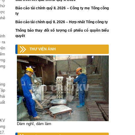
thứ
Báo cáo tài chính quý II. 2026 – Công ty mẹ Tổng công
ược
ty
phê
Báo cáo tài chính quý II. 2026 – Hợp nhất Tổng công ty
Thông báo thay đổi số lượng cổ phiếu có quyền biểu
quyết
inh
 ra
yện
THƯ VIỆN ẢNH
kẽm
ợng
ong
óng
Tập
hái
uất
TKV
Dám nghĩ, dám làm
ong
17.