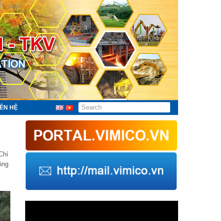
IÊN HỆ
Chí
ộng
Trình
chơi
Video