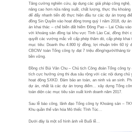
Tăng cường nghiên cứu, áp dụng các giải pháp công nghệ, t
nâng cao hơn nữa năng suất, chất lượng, thực thu khoáng 
để đẩy nhanh tiến độ thực hiện đầu tư các dự án trọng 
đồng Sin Quyền vào hoạt động trong quý I năm 2018, dự án
án khai thác – chế biến đất hiếm Đông Pao – Lai Châu vào 
với khoáng sản đồng tại khu vực Tỉnh Lào Cai, đồng thời 
quyết các vướng mắc về cấp phép thăm dò, cấp phép khai thá
mục tiêu: Doanh thu 4.800 tỷ đồng, lợi nhuận trên 60 tỷ
CBCNV toàn Tổng công ty đạt 7 triệu đồng/người/tháng từ
bền vững.
Đồng chí Bùi Văn Chu – Chủ tịch Công đoàn Tổng công ty 
tích cực hưởng ứng thi đua sâu rộng với các nội dung chủ 
hoạt động SXKD. Đảm bảo an toàn, an ninh và an sinh. Ph
dự án, nhất là các dự án trọng điểm… xây dựng Tổng công
toàn diện các mục tiêu sản xuất kinh doanh năm 2017.
Sau lễ báo công, lãnh đạo Tổng công ty Khoáng sản – TKV
Khu quần thể văn hóa Mỏ thiếc Tĩnh Túc…
Dưới đây là một số hình ảnh về Buổi lễ…