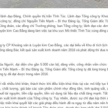
lãnh đạo Đảng, Chính quyền thị trấn Tĩnh Túc. Lãnh đạo Tổng công ty Kho
 công ty; đồng chí Nguyễn Tiến Mạnh – Bí thư Đảng ủy, Tổng Giám đốc T
Công đoàn, các đồng chí Trưởng phòng, ban Tổng công ty; lãnh đạo các đơn
yện kim Cao Bằng đang làm việc tại khu vực Mỏ thiếc Tĩnh Túc cùng đông 
g ty CP Khoáng sản & Luyện kim Cao Bằng, các đại biểu về Khu di tích lịch
ông dâng Bác kết quả sản xuất kinh doanh năm 2016 và phát động thi đua 
của Người, đại diện cho gần 5.000 cán bộ, đảng viên, công nhân viên chức 
 Tiến Mạnh – Bí thư Đảng ủy, Tổng Giám đốc Tổng công ty đã long trọng 
ng ty đã đạt được trong năm 2016.
ất nhiều khó khăn, thách thức khi điều kiện khai thác tại các mỏ tiếp tục 
g, chất lượng, giá bán các sản phẩm chính như đồng tấm, tinh quặng sắt, a
uế tài nguyên, tiền cấp quyền, tiền sử dụng tài liệu địa chất tăng mạnh. Tất
ản xuất kinh doanh của Tổng công ty. Tuy nhiên, được sự chỉ đạo kịp thời 
 triển khai quyết liệt các giải pháp điều hành đề ra ngay từ đầu năm nên h
cơ bản hoàn thành kế hoạch Tập đoàn giao, doanh thu hợp nhất đạt 3.910