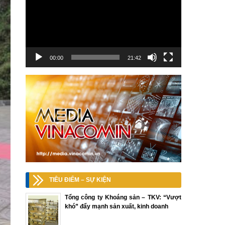
00:00
21:42
TIÊU ĐIỂM – SỰ KIỆN
Tổng công ty Khoáng sản – TKV: “Vượt
khó” đẩy mạnh sản xuất, kinh doanh