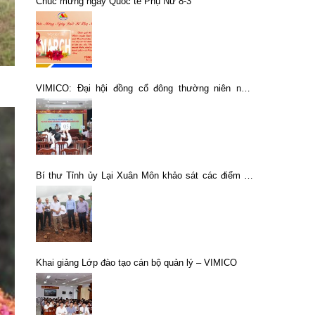
Chúc mừng ngày Quốc tế Phụ Nữ 8-3
VIMICO: Đại hội đồng cổ đông thường niên năm
2025
Bí thư Tỉnh ủy Lại Xuân Môn khảo sát các điểm đổ
thải thuộc Dự án khai thác lộ thiên mỏ sắt Nà Rụa
(Thành phố)
Khai giảng Lớp đào tạo cán bộ quản lý – VIMICO