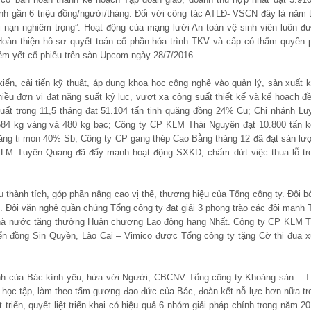
ịnh gần 6 triệu đồng/người/tháng. Đối với công tác ATLĐ- VSCN đây là năm 
i nạn nghiêm trọng”. Hoạt động của mạng lưới An toàn vệ sinh viên luôn đ
 Hoàn thiện hồ sơ quyết toán cổ phần hóa trình TKV và cấp có thẩm quyền 
êm yết cổ phiếu trên sàn Upcom ngày 28/7/2016.
ến, cải tiến kỹ thuật, áp dụng khoa học công nghệ vào quản lý, sản xuất k
ều đơn vị đạt năng suất kỷ lục, vượt xa công suất thiết kế và kế hoạch đề
ất trong 11,5 tháng đạt 51.104 tấn tinh quặng đồng 24% Cu; Chi nhánh Lu
 584 kg vàng và 480 kg bạc; Công ty CP KLM Thái Nguyên đạt 10.800 tấn 
 ăng ti mon 40% Sb; Công ty CP gang thép Cao Bằng tháng 12 đã đạt sản lư
 KLM Tuyên Quang đã đẩy mạnh hoạt động SXKD, chấm dứt việc thua lỗ tr
u thành tích, góp phần nâng cao vị thế, thương hiệu của Tổng công ty. Đội b
. Đội văn nghệ quần chúng Tổng công ty đạt giải 3 phong trào các đội mạnh 
hà nước tặng thưởng Huân chương Lao động hạng Nhất. Công ty CP KLM T
n đồng Sin Quyền, Lào Cai – Vimico được Tổng công ty tặng Cờ thi đua x
 linh của Bác kính yêu, hứa với Người, CBCNV Tổng công ty Khoáng sản – 
ọc tập, làm theo tấm gương đạo đức của Bác, đoàn kết nỗ lực hơn nữa tr
 triển, quyết liệt triển khai có hiệu quả 6 nhóm giải pháp chính trong năm 20