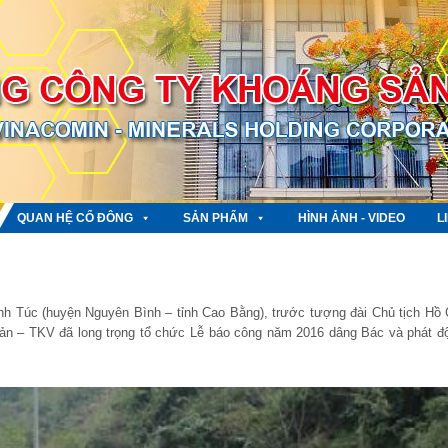
QUAN HỆ CỔ ĐÔNG
SẢN PHẨM
HÌNH ẢNH - VIDEO
L
ĩnh Túc (huyện Nguyên Bình – tỉnh Cao Bằng), trước tượng đài Chủ tịch Hồ 
ản – TKV đã long trọng tổ chức Lễ báo công năm 2016 dâng Bác và phát đ