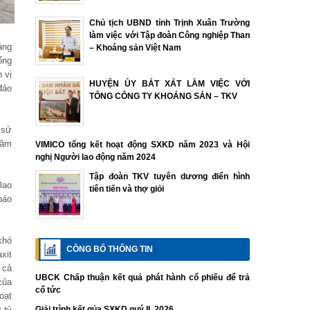
Chủ tịch UBND tỉnh Trịnh Xuân Trường
làm việc với Tập đoàn Công nghiệp Than
áng
– Khoáng sản Việt Nam
ổng
 vị
HUYỆN ỦY BÁT XÁT LÀM VIỆC VỚI
đảo
TỔNG CÔNG TY KHOÁNG SẢN – TKV
 sử
năm
VIMICO tổng kết hoạt động SXKD năm 2023 và Hội
nghị Người lao động năm 2024
Tập đoàn TKV tuyên dương điển hình
lao
tiên tiến và thợ giỏi
báo
khó
CÔNG BỐ THÔNG TIN
xit
 cả
UBCK Chấp thuận kết quả phát hành cổ phiếu để trả
của
cổ tức
oạt
Giải trình kết qủa SXKD quý II. 2026
 tỷ