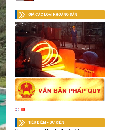
GIÁ CÁC LOẠI KHOÁNG SẢN
TIÊU ĐIỂM – SỰ KIỆN