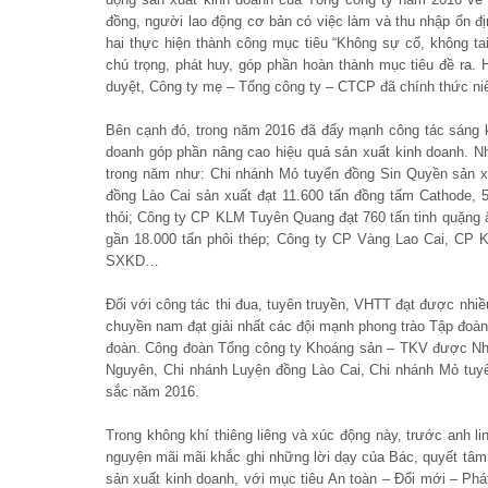
đồng, người lao động cơ bản có việc làm và thu nhập ổn đ
hai thực hiện thành công mục tiêu “Không sự cố, không ta
chú trọng, phát huy, góp phần hoàn thành mục tiêu đề ra.
duyệt, Công ty mẹ – Tổng công ty – CTCP đã chính thức ni
Bên cạnh đó, trong năm 2016 đã đẩy mạnh công tác sáng ki
doanh góp phần nâng cao hiệu quả sản xuất kinh doanh. Nhi
trong năm như: Chi nhánh Mỏ tuyển đồng Sin Quyền sản xu
đồng Lào Cai sản xuất đạt 11.600 tấn đồng tấm Cathode,
thỏi; Công ty CP KLM Tuyên Quang đạt 760 tấn tinh quặng
gần 18.000 tấn phôi thép; Công ty CP Vàng Lao Cai, CP
SXKD…
Đối với công tác thi đua, tuyên truyền, VHTT đạt được nhiề
chuyền nam đạt giải nhất các đội mạnh phong trào Tập đoàn
đoàn. Công đoàn Tổng công ty Khoáng sản – TKV được N
Nguyên, Chi nhánh Luyện đồng Lào Cai, Chi nhánh Mỏ tuyể
sắc năm 2016.
Trong không khí thiêng liêng và xúc động này, trước anh
nguyện mãi mãi khắc ghi những lời dạy của Bác, quyết tâm h
sản xuất kinh doanh, với mục tiêu An toàn – Đổi mới – Phát