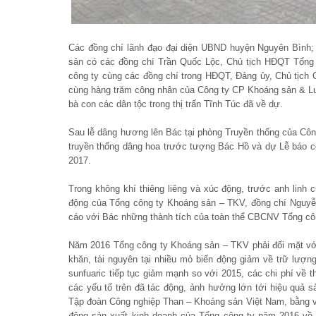
Các đồng chí lãnh đạo đại diện UBND huyện Nguyên Bình; 
sản có các đồng chí Trần Quốc Lộc, Chủ tịch HĐQT Tổng
công ty cùng các đồng chí trong HĐQT, Đảng ủy, Chủ tịch 
cùng hàng trăm công nhân của Công ty CP Khoáng sản & Lu
bà con các dân tộc trong thị trấn Tĩnh Túc đã về dự.
Sau lễ dâng hương lên Bác tại phòng Truyền thống của Côn
truyền thống dâng hoa trước tượng Bác Hồ và dự Lễ báo c
2017.
Trong không khí thiêng liêng và xúc động, trước anh linh 
động của Tổng công ty Khoáng sản – TKV, đồng chí Nguyễn
cáo với Bác những thành tích của toàn thể CBCNV Tổng cô
Năm 2016 Tổng công ty Khoáng sản – TKV phải đối mặt với r
khăn, tài nguyên tại nhiều mỏ biến động giảm về trữ lượn
sunfuaric tiếp tục giảm mạnh so với 2015, các chi phí về th
các yếu tố trên đã tác động, ảnh hưởng lớn tới hiệu quả s
Tập đoàn Công nghiệp Than – Khoáng sản Việt Nam, bằng việc
động sản xuất kinh doanh của Tổng công ty năm 2016 về 