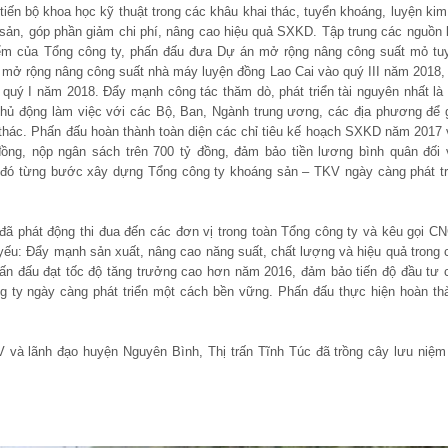
iến bộ khoa học kỹ thuật trong các khâu khai thác, tuyển khoáng, luyện kim
sản, góp phần giảm chi phí, nâng cao hiệu quả SXKD. Tập trung các nguồn 
điểm của Tổng công ty, phấn đấu đưa Dự án mở rộng nâng công suất mỏ tu
 mở rộng nâng công suất nhà máy luyện đồng Lao Cai vào quý III năm 2018,
quý I năm 2018. Đẩy mạnh công tác thăm dò, phát triển tài nguyên nhất là 
chủ động làm việc với các Bộ, Ban, Ngành trung ương, các địa phương để g
c. Phấn đấu hoàn thành toàn diện các chỉ tiêu kế hoạch SXKD năm 2017 
 đồng, nộp ngân sách trên 700 tỷ đồng, đảm bảo tiền lương bình quân đối 
 đó từng bước xây dựng Tổng công ty khoáng sản – TKV ngày càng phát tr
đã phát động thi đua đến các đơn vị trong toàn Tổng công ty và kêu gọi C
yếu: Đẩy mạnh sản xuất, nâng cao năng suất, chất lượng và hiệu quả trong 
ấn đấu đạt tốc độ tăng trưởng cao hơn năm 2016, đảm bảo tiến độ đầu tư 
 ty ngày càng phát triển một cách bền vững. Phấn đấu thực hiện hoàn th
 và lãnh đạo huyện Nguyên Bình, Thị trấn Tĩnh Túc đã trồng cây lưu niệm 