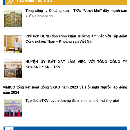
TIÊU ĐIỂM – SỰ KIỆN
Tổng công ty Khoáng sản – TKV: “Vượt khó” đẩy mạnh sản
xuất, kinh doanh
Chủ tịch UBND tỉnh Trịnh Xuân Trường làm việc với Tập đoàn
Công nghiệp Than – Khoáng sản Việt Nam
HUYỆN ỦY BÁT XÁT LÀM VIỆC VỚI TỔNG CÔNG TY
KHOÁNG SẢN – TKV
VIMICO tổng kết hoạt động SXKD năm 2023 và Hội nghị Người lao động
năm 2024
Tập đoàn TKV tuyên dương điển hình tiên tiến và thợ giỏi