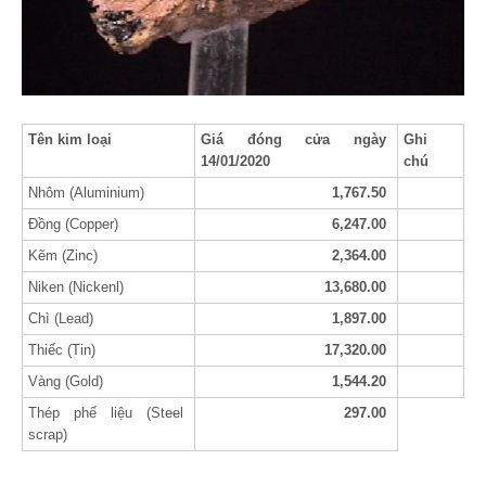
Tên kim loại
Giá đóng cửa ngày
Ghi
14/01/2020
chú
Nhôm (Aluminium)
1,767.50
Đồng (Copper)
6,247.00
Kẽm (Zinc)
2,364.00
Niken (Nickenl)
13,680.00
Chì (Lead)
1,897.00
Thiếc (Tin)
17,320.00
Vàng (Gold)
1,544.20
Thép phế liệu (Steel
297.00
scrap)