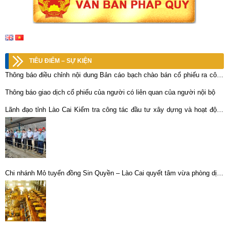
TIÊU ĐIỂM – SỰ KIỆN
Thông báo điều chỉnh nội dung Bản cáo bạch chào bán cổ phiếu ra công
chúng của Tổng công ty Khoáng sản TKV-CTCP tại Công ty Cổ phần Kim
Thông báo giao dịch cổ phiếu của người có liên quan của người nội bộ
loại màu Nghệ Tĩnh
Lãnh đạo tỉnh Lào Cai Kiểm tra công tác đầu tư xây dựng và hoạt động
của một số đơn vị thuộc Tổng công ty Khoáng sản – TKV tại huyện Bát
Xát, tỉnh Lào Cai
Chi nhánh Mỏ tuyển đồng Sin Quyền – Lào Cai quyết tâm vừa phòng dịch
vừa đảm bảo hoạt động sản xuất