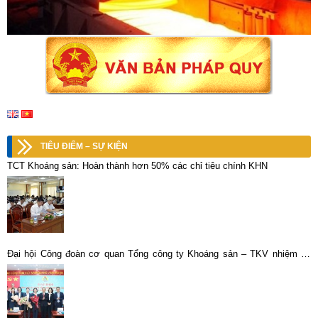
TIÊU ĐIỂM – SỰ KIỆN
TCT Khoáng sản: Hoàn thành hơn 50% các chỉ tiêu chính KHN
Đại hội Công đoàn cơ quan Tổng công ty Khoáng sản – TKV nhiệm kỳ
2025-2030 khẳng định tinh thần “Dân chủ – Đoàn kết – Kỷ cương – Đổi
mới – Phát triển”