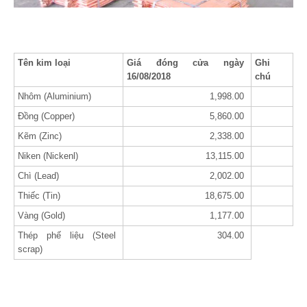
Tên kim loại
Giá đóng cửa ngày
Ghi
16/08/2018
chú
Nhôm (Aluminium)
1,998.00
Đồng (Copper)
5,860.00
Kẽm (Zinc)
2,338.00
Niken (Nickenl)
13,115.00
Chì (Lead)
2,002.00
Thiếc (Tin)
18,675.00
Vàng (Gold)
1,177.00
Thép phế liệu (Steel
304.00
scrap)