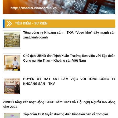
TIÊU ĐIỂM – SỰ KIỆN
Tổng công ty Khoáng sản – TKV: “Vượt khó” đẩy mạnh sản
xuất, kinh doanh
Chủ tịch UBND tỉnh Trịnh Xuân Trường làm việc với Tập đoàn
Công nghiệp Than – Khoáng sản Việt Nam
HUYỆN ỦY BÁT XÁT LÀM VIỆC VỚI TỔNG CÔNG TY
KHOÁNG SẢN – TKV
VIMICO tổng kết hoạt động SXKD năm 2023 và Hội nghị Người lao động
năm 2024
Tập đoàn TKV tuyên dương điển hình tiên tiến và thợ giỏi