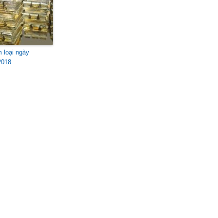
m loại ngày
2018