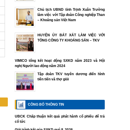
Chủ tịch UBND tỉnh Trịnh Xuân Trường
làm việc với Tập đoàn Công nghiệp Than
– Khoáng sản Việt Nam
HUYỆN ỦY BÁT XÁT LÀM VIỆC VỚI
TỔNG CÔNG TY KHOÁNG SẢN – TKV
VIMICO tổng kết hoạt động SXKD năm 2023 và Hội
nghị Người lao động năm 2024
Tập đoàn TKV tuyên dương điển hình
tiên tiến và thợ giỏi
CÔNG BỐ THÔNG TIN
UBCK Chấp thuận kết quả phát hành cổ phiếu để trả
cổ tức
Giải trình kết qủa SXKD quý II. 2026