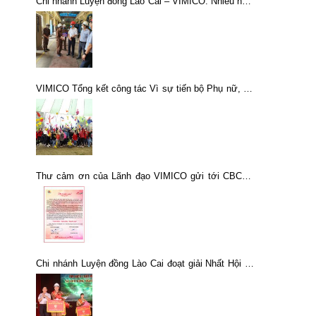
Chi nhánh Luyện đồng Lào Cai – VIMICO: Nhiều hoạt
động thiết thực trong tháng công nhân 2021
VIMICO Tổng kết công tác Vì sự tiến bộ Phụ nữ, nữ
công và kỷ niệm 107 năm ngày Quốc tế Phụ nữ 8-3
Thư cảm ơn của Lãnh đạo VIMICO gửi tới CBCNV
và người lao động nhân kỷ niệm 25 năm ngày thành
lập Tổng công ty Khoáng sản – TKV
Chi nhánh Luyện đồng Lào Cai đoạt giải Nhất Hội thi
“Tìm hiểu Luật Phòng cháy, chữa cháy”