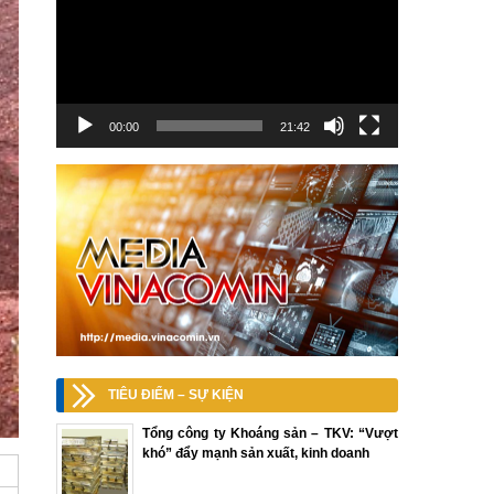
00:00
21:42
TIÊU ĐIỂM – SỰ KIỆN
Tổng công ty Khoáng sản – TKV: “Vượt
khó” đẩy mạnh sản xuất, kinh doanh