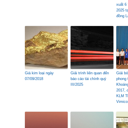
xuất 6
2025 t
đồng L
Giá kim loại ngày
Giải trình liên quan đến
Giải b
07/09/2018
báo cáo tài chính quý
phong 
III/2025
Khoán
2017, 
KLM Th
Vimico 