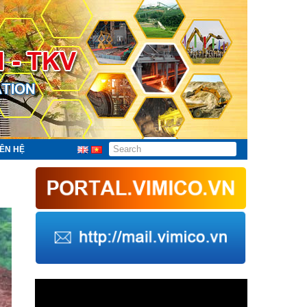
IÊN HỆ
Trình
chơi
Video