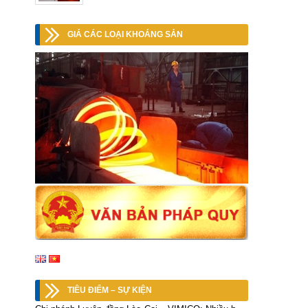
GIÁ CÁC LOẠI KHOÁNG SẢN
TIÊU ĐIỂM – SỰ KIỆN