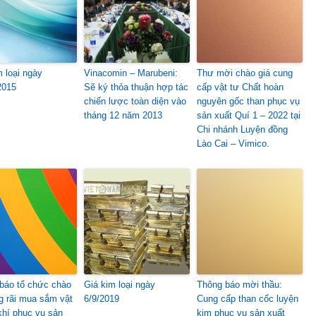
m loại ngày
Vinacomin – Marubeni:
Thư mời chào giá cung
2015
Sẽ ký thỏa thuận hợp tác
cấp vật tư Chất hoàn
chiến lược toàn diện vào
nguyên gốc than phục vụ
tháng 12 năm 2013
sản xuất Quí 1 – 2022 tại
Chi nhánh Luyện đồng
Lào Cai – Vimico.
báo tổ chức chào
Giá kim loại ngày
Thông báo mời thầu:
ng rãi mua sắm vật
6/9/2019
Cung cấp than cốc luyện
khí phục vụ sản
kim phục vụ sản xuất