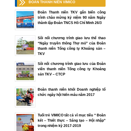
ĐOÀN THANH NIÊN VIMICO
Đoàn Thanh niên TKV gắn biển công
trình chào mừng kỷ niệm 90 năm Ngày
thành lập Đoàn TNCS Hồ Chí Minh 26/3
Sôi nổi chương trình giao lưu thể thao
“Ngày truyền thống Thợ mỏ” của Đoàn
thanh niên Tổng công ty Khoáng sản –
TKV
Sôi nổi chương trình giao lưu của Đoàn
viên thanh niên Tổng công ty Khoáng
sản TKV – CTCP
Đoàn thanh niên khối Doanh nghiệp tổ
chức ngày hội hiến máu năm 2017
Tuổi trẻ VIMICO tất cả vì mục tiêu “ Đoàn
kết – Thiết thực – Sáng tạo – Hội nhập”
trong nhiệm kỳ 2017-2019