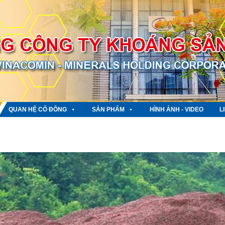
QUAN HỆ CỔ ĐÔNG
SẢN PHẨM
HÌNH ẢNH - VIDEO
L