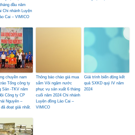
 tháng đầu năm
ại Chi nhánh Luyện
ào Cai – VIMICO
óng chuyền nam
Thông báo chào giá mua
Giải trình biến động kết
trào Tổng công ty
sắm Vôi ngậm nước
quả SXKD quý IV năm
g Sản -TKV năm
phục vụ sản xuất 6 tháng
2024
đội Công ty CP
cuối năm 2024 Chi nhánh
ái Nguyên –
Luyện đồng Lào Cai –
đã đoạt giải nhất.
VIMICO