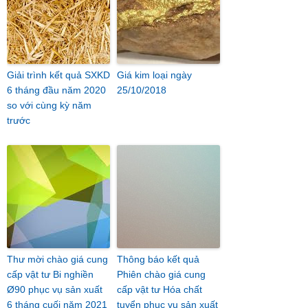
Giải trình kết quả SXKD
Giá kim loại ngày
6 tháng đầu năm 2020
25/10/2018
so với cùng kỳ năm
trước
Thư mời chào giá cung
Thông báo kết quả
cấp vật tư Bi nghiền
Phiên chào giá cung
Ø90 phục vụ sản xuất
cấp vật tư Hóa chất
6 tháng cuối năm 2021
tuyển phục vụ sản xuất