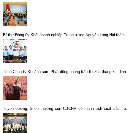
2023-2028 thành công tốt đẹp.
Bí thư Đảng ủy Khối doanh nghiệp Trung ương Nguyễn Long Hải thăm và
làm việc tại Chi nhánh Luyện đồng Lào Cai -Vimico
Tổng Công ty Khoáng sản: Phát động phong trào thi đua tháng 5 – Tháng
công nhân năm 2014
Tuyên dương, khen thưởng con CBCNV có thành tích xuất sắc trong
năm học 2022 – 2023