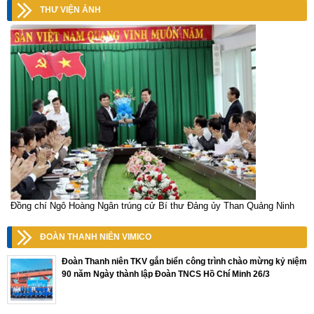
THƯ VIỆN ẢNH
Đồng chí Ngô Hoàng Ngân trúng cử Bí thư Đảng ủy Than Quảng Ninh
ĐOÀN THANH NIÊN VIMICO
Đoàn Thanh niên TKV gắn biển công trình chào mừng kỷ niệm
90 năm Ngày thành lập Đoàn TNCS Hồ Chí Minh 26/3