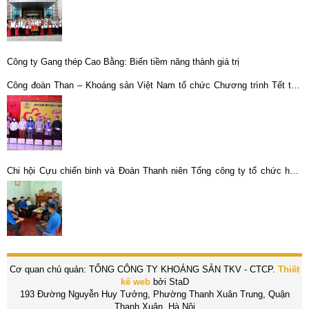
Công ty Gang thép Cao Bằng: Biến tiềm năng thành giá trị
Công đoàn Than – Khoáng sản Việt Nam tổ chức Chương trình Tết thợ
mỏ năm 2021
Chi hội Cựu chiến binh và Đoàn Thanh niên Tổng công ty tổ chức hoạt
động tri ân các Anh hùng liệt sĩ
Cơ quan chủ quản: TỔNG CÔNG TY KHOÁNG SẢN TKV - CTCP.
Thiết
kế web
bởi StaD
193 Đường Nguyễn Huy Tưởng, Phường Thanh Xuân Trung, Quận
Thanh Xuân, Hà Nội