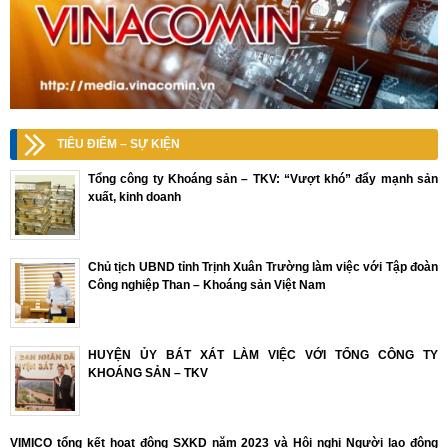
TIÊU ĐIỂM – SỰ KIỆN
Tổng công ty Khoáng sản – TKV: “Vượt khó” đẩy mạnh sản
xuất, kinh doanh
Chủ tịch UBND tỉnh Trịnh Xuân Trường làm việc với Tập đoàn
Công nghiệp Than – Khoáng sản Việt Nam
HUYỆN ỦY BÁT XÁT LÀM VIỆC VỚI TỔNG CÔNG TY
KHOÁNG SẢN – TKV
VIMICO tổng kết hoạt động SXKD năm 2023 và Hội nghị Người lao động