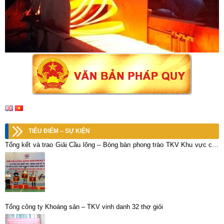
TIÊU ĐIỂM – SỰ KIỆN
Tổng kết và trao Giải Cầu lông – Bóng bàn phong trào TKV Khu vực các
đơn vị vùng Hà Nội và ngoài Quảng Ninh năm 2026
Tổng công ty Khoáng sản – TKV vinh danh 32 thợ giỏi