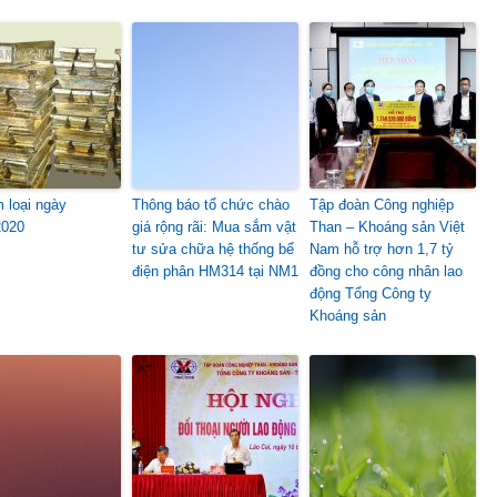
m loại ngày
Thông báo tổ chức chào
Tập đoàn Công nghiệp
2020
giá rộng rãi: Mua sắm vật
Than – Khoáng sản Việt
tư sửa chữa hệ thống bể
Nam hỗ trợ hơn 1,7 tỷ
điện phân HM314 tại NM1
đồng cho công nhân lao
động Tổng Công ty
Khoáng sản