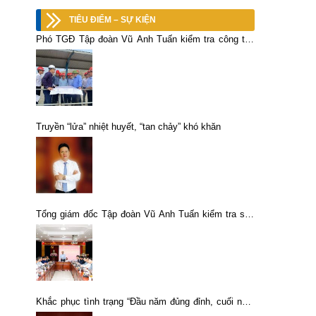
TIÊU ĐIỂM – SỰ KIỆN
Phó TGĐ Tập đoàn Vũ Anh Tuấn kiểm tra công tác
PCTT và môi trường các đơn vị sản xuất khoáng
sản tại Lào Cai
Truyền “lửa” nhiệt huyết, “tan chảy” khó khăn
Tổng giám đốc Tập đoàn Vũ Anh Tuấn kiểm tra sản
xuất tại Tổng công ty khoáng sản -TKV
Khắc phục tình trạng “Đầu năm đủng đỉnh, cuối năm
vội vàng”