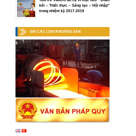
Tuổi trẻ VIMICO tất cả vì mục tiêu “ Đoàn
kết – Thiết thực – Sáng tạo – Hội nhập”
trong nhiệm kỳ 2017-2019
GIÁ CÁC LOẠI KHOÁNG SẢN