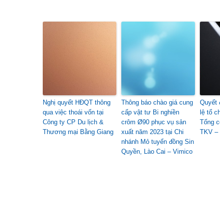
Nghị quyết HĐQT thông
Thông báo chào giá cung
Quyết 
qua việc thoái vốn tại
cấp vật tư Bi nghiền
lệ tổ 
Công ty CP Du lịch &
crôm Ø90 phục vụ sản
Tổng c
Thương mại Bằng Giang
xuất năm 2023 tại Chi
TKV –
nhánh Mỏ tuyển đồng Sin
Quyền, Lào Cai – Vimico