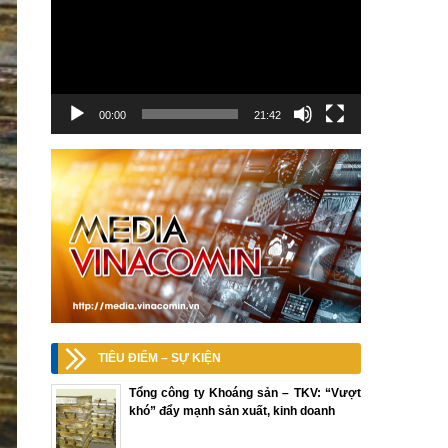
00:00
21:42
TIÊU ĐIỂM – SỰ KIỆN
Tổng công ty Khoáng sản – TKV: “Vượt
khó” đẩy mạnh sản xuất, kinh doanh