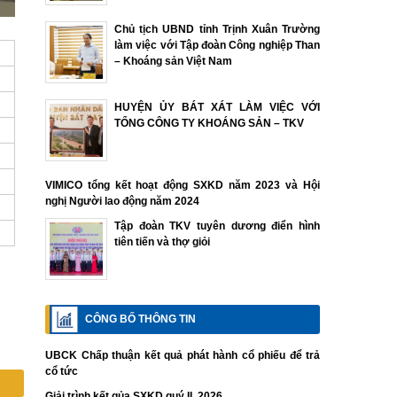
Chủ tịch UBND tỉnh Trịnh Xuân Trường
làm việc với Tập đoàn Công nghiệp Than
– Khoáng sản Việt Nam
HUYỆN ỦY BÁT XÁT LÀM VIỆC VỚI
TỔNG CÔNG TY KHOÁNG SẢN – TKV
VIMICO tổng kết hoạt động SXKD năm 2023 và Hội
nghị Người lao động năm 2024
Tập đoàn TKV tuyên dương điển hình
tiên tiến và thợ giỏi
CÔNG BỐ THÔNG TIN
UBCK Chấp thuận kết quả phát hành cổ phiếu để trả
cổ tức
Giải trình kết qủa SXKD quý II. 2026