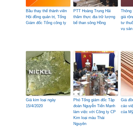
Bầu thay thế thành viên
PTT Hoàng Trung Hải
Thông 
Hội đồng quản trị, Tổng
thăm thực địa trữ lượng
giá rộn
Giám đốc Tổng công ty
bể than sông Hồng
tư thu
vụ sản
Giá kim loại ngày
Phó Tổng giám đốc Tập
Giá đồ
15/4/2020
đoàn Nguyễn Tiến Mạnh
cáo vi
làm việc với Công ty CP
của M
Kim loại màu Thái
Nguyên