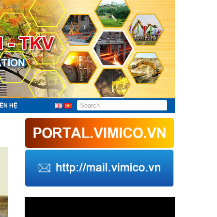
IÊN HỆ
Trình
chơi
Video