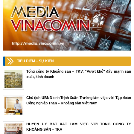
TIÊU ĐIỂM – SỰ KIỆN
Tổng công ty Khoáng sản – TKV: “Vượt khó” đẩy mạnh sản
xuất, kinh doanh
Chủ tịch UBND tỉnh Trịnh Xuân Trường làm việc với Tập đoàn
Công nghiệp Than – Khoáng sản Việt Nam
HUYỆN ỦY BÁT XÁT LÀM VIỆC VỚI TỔNG CÔNG TY
KHOÁNG SẢN – TKV