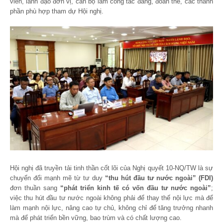
viên, lãnh đạo đơn vị, cán bộ làm công tác đảng, đoàn thể, các thành
phần phù hợp tham dự Hội nghị.
Hội nghị đã truyền tải tinh thần cốt lõi của Nghị quyết 10-NQ/TW là sự
chuyển đổi mạnh mẽ từ tư duy
“thu hút đầu tư nước ngoài” (FDI)
đơn thuần sang
“phát triển kinh tế có vốn đầu tư nước ngoài”
;
việc thu hút đầu tư nước ngoài không phải để thay thế nội lực mà để
làm mạnh nội lực, nâng cao tự chủ, không chỉ để tăng trưởng nhanh
mà để phát triển bền vững, bao trùm và có chất lượng cao.