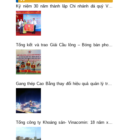
Kỷ niệm 30 năm thành lập Chi nhánh đá quý Việt
Nhật – Vimico
Tổng kết và trao Giải Cầu lông – Bóng bàn phong
trào TKV Khu vực các đơn vị vùng Hà Nội và ngoài
Quảng Ninh năm 2026
Gang thép Cao Bằng thay đổi hiệu quả quản lý trực
quan nhờ duy trì 5S
Tổng công ty Khoáng sản- Vinacomin: 18 năm xây
dựng