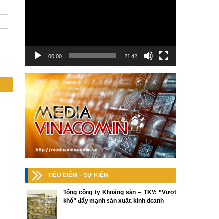
00:00
21:42
TIÊU ĐIỂM – SỰ KIỆN
Tổng công ty Khoáng sản – TKV: “Vượt
khó” đẩy mạnh sản xuất, kinh doanh