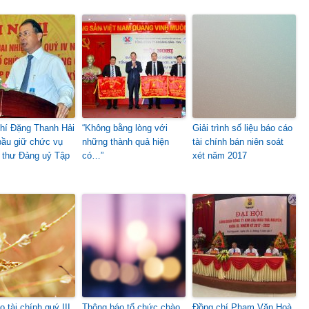
hí Đặng Thanh Hải
“Không bằng lòng với
Giải trình số liệu báo cáo
ầu giữ chức vụ
những thành quả hiện
tài chính bán niên soát
 thư Đảng uỷ Tập
có…”
xét năm 2017
 tài chính quý III
Thông báo tổ chức chào
Đồng chí Phạm Văn Hoà