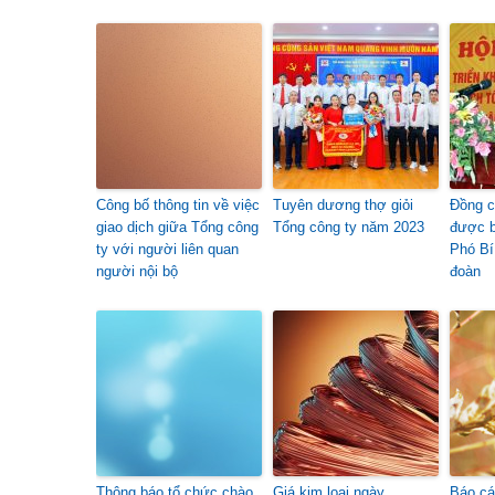
Công bố thông tin về việc
Tuyên dương thợ giỏi
Đồng c
giao dịch giữa Tổng công
Tổng công ty năm 2023
được b
ty với người liên quan
Phó Bí
người nội bộ
đoàn
Thông báo tổ chức chào
Giá kim loại ngày
Báo cáo