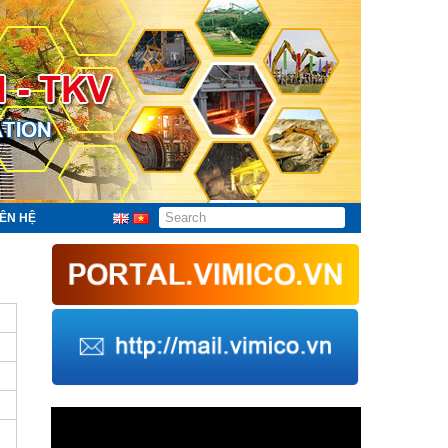
IÊN HỆ
Trình
chơi
Video