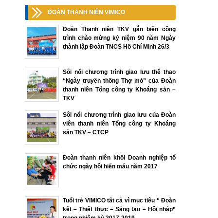
ĐOÀN THANH NIÊN VIMICO
Đoàn Thanh niên TKV gắn biển công
trình chào mừng kỷ niệm 90 năm Ngày
thành lập Đoàn TNCS Hồ Chí Minh 26/3
Sôi nổi chương trình giao lưu thể thao
“Ngày truyền thống Thợ mỏ” của Đoàn
thanh niên Tổng công ty Khoáng sản –
TKV
Sôi nổi chương trình giao lưu của Đoàn
viên thanh niên Tổng công ty Khoáng
sản TKV – CTCP
Đoàn thanh niên khối Doanh nghiệp tổ
chức ngày hội hiến máu năm 2017
Tuổi trẻ VIMICO tất cả vì mục tiêu “ Đoàn
kết – Thiết thực – Sáng tạo – Hội nhập”