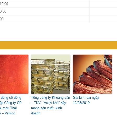
10.00
0.50
00
i đồng cổ đông
Tổng công ty Khoáng sản
Giá kim loại ngày
lập Công ty CP
– TKV: “Vượt khó” đẩy
12/03/2019
ại màu Thái
mạnh sản xuất, kinh
 – Vimico
doanh