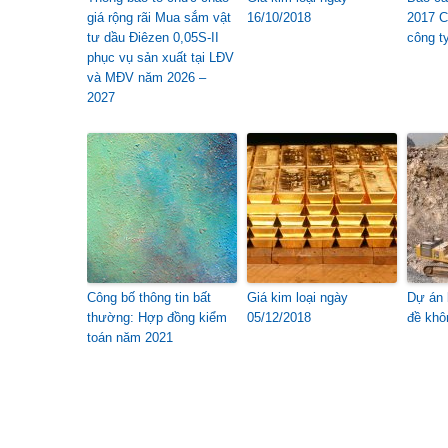
giá rộng rãi Mua sắm vật
16/10/2018
2017 C
tư dầu Điêzen 0,05S-II
công t
phục vụ sản xuất tại LĐV
và MĐV năm 2026 –
2027
Công bố thông tin bất
Giá kim loại ngày
Dự án 
thường: Hợp đồng kiểm
05/12/2018
đề khô
toán năm 2021