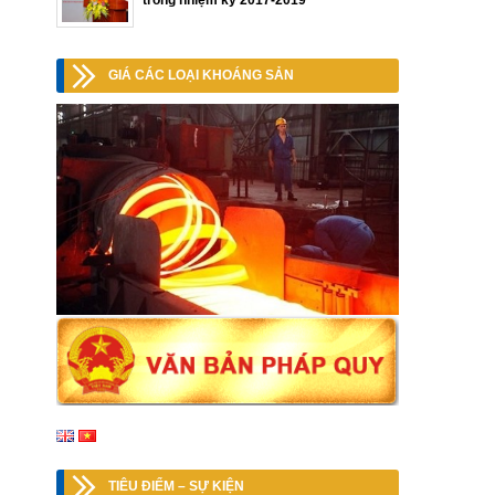
trong nhiệm kỳ 2017-2019
GIÁ CÁC LOẠI KHOÁNG SẢN
TIÊU ĐIỂM – SỰ KIỆN