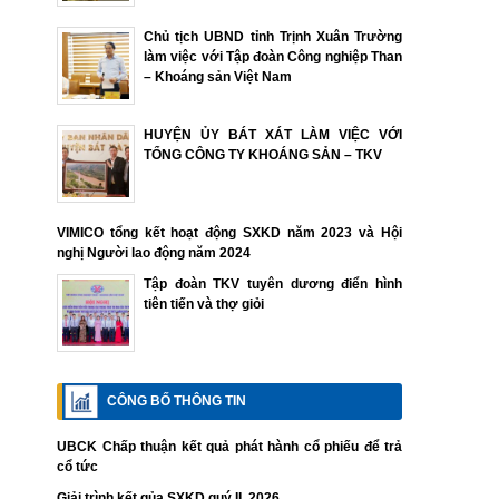
Chủ tịch UBND tỉnh Trịnh Xuân Trường
làm việc với Tập đoàn Công nghiệp Than
– Khoáng sản Việt Nam
HUYỆN ỦY BÁT XÁT LÀM VIỆC VỚI
TỔNG CÔNG TY KHOÁNG SẢN – TKV
VIMICO tổng kết hoạt động SXKD năm 2023 và Hội
nghị Người lao động năm 2024
Tập đoàn TKV tuyên dương điển hình
tiên tiến và thợ giỏi
CÔNG BỐ THÔNG TIN
UBCK Chấp thuận kết quả phát hành cổ phiếu để trả
cổ tức
Giải trình kết qủa SXKD quý II. 2026