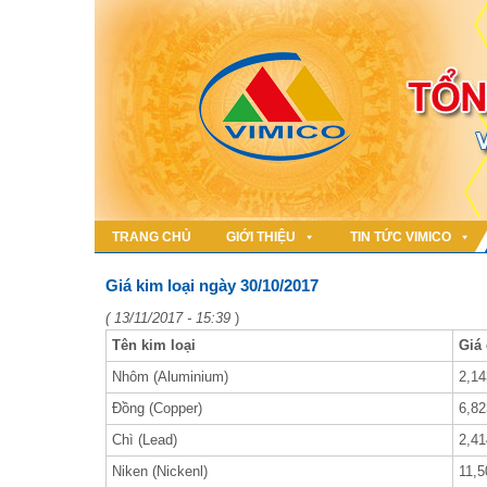
TRANG CHỦ
GIỚI THIỆU
TIN TỨC VIMICO
Giá kim loại ngày 30/10/2017
( 13/11/2017 - 15:39
)
Tên kim loại
Giá
Nhôm (Aluminium)
2,14
Đồng (Copper)
6,82
Chì (Lead)
2,41
Niken (Nickenl)
11,5