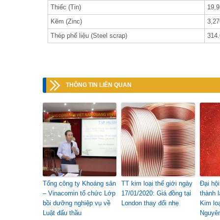
Thiếc (Tin)
19,9
Kẽm (Zinc)
3,27
Thép phế liệu (Steel scrap)
314.
THÔNG TIN LIÊN QUAN
Tổng công ty Khoáng sản
TT kim loại thế giới ngày
Đại hộ
– Vinacomin tổ chức Lớp
17/01/2020: Giá đồng tại
thành 
bồi dưỡng nghiệp vụ về
London thay đổi nhẹ
Kim lo
Luật đấu thầu
Nguyên