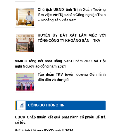
Chủ tịch UBND tỉnh Trịnh Xuân Trường
làm việc với Tập đoàn Công nghiệp Than
– Khoáng sản Việt Nam
HUYỆN ỦY BÁT XÁT LÀM VIỆC VỚI
TỔNG CÔNG TY KHOÁNG SẢN – TKV
VIMICO tổng kết hoạt động SXKD năm 2023 và Hội
nghị Người lao động năm 2024
Tập đoàn TKV tuyên dương điển hình
tiên tiến và thợ giỏi
CÔNG BỐ THÔNG TIN
UBCK Chấp thuận kết quả phát hành cổ phiếu để trả
cổ tức
Giải trình kết qủa SXKD quý II. 2026