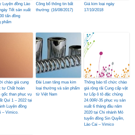
y Luyện đồng Lào
Công bố thông tin bất
Giá kim loại ngày
 ngày Tết sản xuất
thường: (16/08/2017)
17/10/2018
500 tấn đồng
g phẩm
i chào giá cung
Đài Loan tăng mua kim
Thông báo tổ chức chào
t tư Chất hoàn
loại thường và sản phẩm
giá rộng rãi Cung cấp vật
 gốc than phục vụ
từ Việt Nam
tư Lốp ô tô đặc chủng
ất Quí 1 – 2022 tại
24.00R/-35 phục vụ sản
ánh Luyện đồng
xuất 6 tháng đầu năm
i – Vimico.
2020 tại Chi nhánh Mỏ
tuyển đồng Sin Quyền,
Lào Cai – Vimico