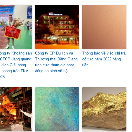
ông ty Khoáng sản
Công ty CP Du lịch và
Thông báo về việc chi trả
 CTCP đăng quang
Thương mại Bằng Giang
cổ tức năm 2022 bằng
ô địch Giải bóng
tích cực tham gia hoạt
tiền
 phong trào TKV
động an sinh xã hội
025