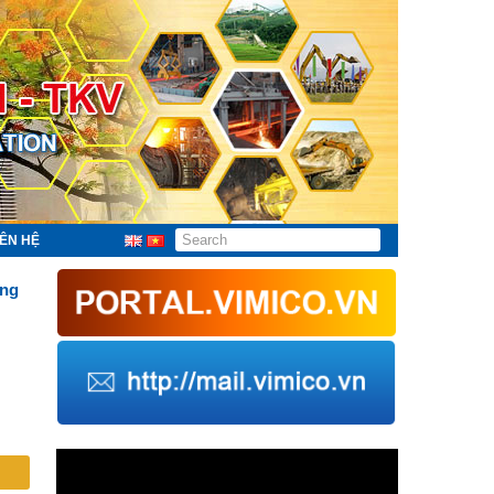
IÊN HỆ
ồng
Trình
chơi
Video