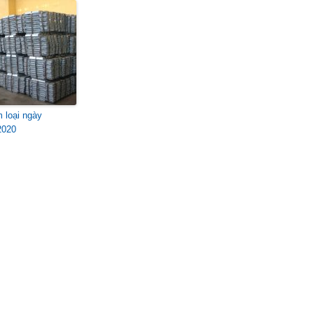
m loại ngày
2020