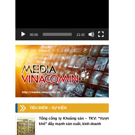
00:00
21:42
TIÊU ĐIỂM – SỰ KIỆN
Tổng công ty Khoáng sản – TKV: “Vượt
khó” đẩy mạnh sản xuất, kinh doanh