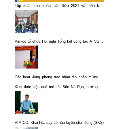
Tập đoàn khai xuân Tân Sửu 2021 và triển khai
nhiệm vụ trong tình hình mới
Vimico tổ chức Hội nghị Tổng kết công tác ATVSLĐ
và BVMT năm 2017 triển khai nhiệm vụ, giải pháp
thực hiện năm 2018
Các hoạt động phong trào nhân dịp chào mừng kỷ
niệm Ngày thành lập Tổng công ty khoáng sản –
Khai thác hiệu quả mỏ sắt Bắc Nà Rụa, hướng tới
Vinacomin (27/10) và Ngày truyền thống công nhân
chế biến sâu phôi thép
mỏ (12/11).
VIMICO: Khai hỏa sấy Lò nấu luyện sten đồng (SKS)