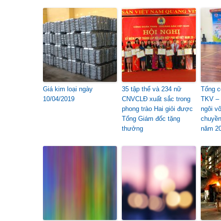
Giá kim loại ngày
35 tập thể và 234 nữ
Tổng c
10/04/2019
CNVCLĐ xuất sắc trong
TKV –
phong trào Hai giỏi được
ngôi v
Tổng Giám đốc tặng
chuyền
thưởng
năm 2