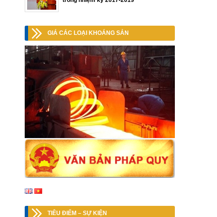
trong nhiệm kỳ 2017-2019
GIÁ CÁC LOẠI KHOÁNG SẢN
TIÊU ĐIỂM – SỰ KIỆN