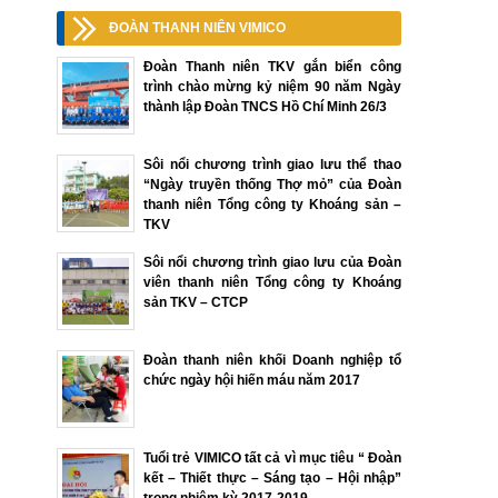
ĐOÀN THANH NIÊN VIMICO
Đoàn Thanh niên TKV gắn biển công
trình chào mừng kỷ niệm 90 năm Ngày
thành lập Đoàn TNCS Hồ Chí Minh 26/3
Sôi nổi chương trình giao lưu thể thao
“Ngày truyền thống Thợ mỏ” của Đoàn
thanh niên Tổng công ty Khoáng sản –
TKV
Sôi nổi chương trình giao lưu của Đoàn
viên thanh niên Tổng công ty Khoáng
sản TKV – CTCP
Đoàn thanh niên khối Doanh nghiệp tổ
chức ngày hội hiến máu năm 2017
Tuổi trẻ VIMICO tất cả vì mục tiêu “ Đoàn
kết – Thiết thực – Sáng tạo – Hội nhập”