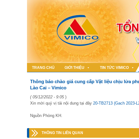
TRANG CHỦ
GIỚI THIỆU
TIN TỨC VIMICO
Thông báo chào giá cung cấp Vật liệu chịu lửa p
Lào Cai – Vimico
( 05/12/2022 - 9:05
)
Xin mời quý vị tải nội dung tại đây
20-TB2713 (Gach 2023-L
Nguồn Phòng KH.
THÔNG TIN LIÊN QUAN