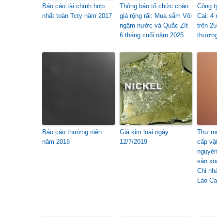
Báo cáo tài chính hợp
Thông báo tổ chức chào
Công t
nhất toàn Tcty năm 2017
giá rộng rãi: Mua sắm Vôi
Cai: 4
ngậm nước và Quắc Zít
trên 2
6 tháng cuối năm 2025.
thươn
Báo cáo thường niên
Giá kim loại ngày
Thư mờ
năm 2018
12/7/2019
cấp vậ
nguyên
sản xu
Chi nh
Lào Ca