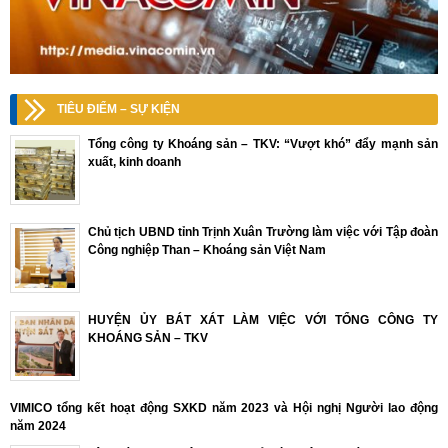
TIÊU ĐIỂM – SỰ KIỆN
Tổng công ty Khoáng sản – TKV: “Vượt khó” đẩy mạnh sản
xuất, kinh doanh
Chủ tịch UBND tỉnh Trịnh Xuân Trường làm việc với Tập đoàn
Công nghiệp Than – Khoáng sản Việt Nam
HUYỆN ỦY BÁT XÁT LÀM VIỆC VỚI TỔNG CÔNG TY
KHOÁNG SẢN – TKV
VIMICO tổng kết hoạt động SXKD năm 2023 và Hội nghị Người lao động
năm 2024