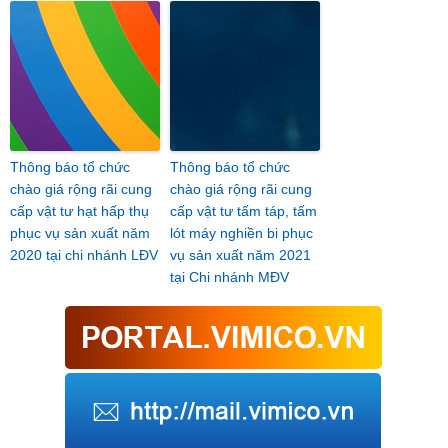
Thông báo tổ chức
Thông báo tổ chức
chào giá rộng rãi cung
chào giá rộng rãi cung
cấp vật tư hạt hấp thụ
cấp vật tư tấm táp, tấm
phục vụ sản xuất năm
lót máy nghiền bi phục
2020 tại chi nhánh LĐV
vụ sản xuất năm 2021
tại Chi nhánh MĐV