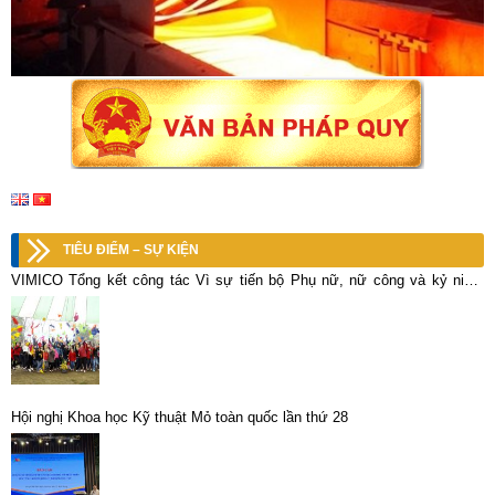
TIÊU ĐIỂM – SỰ KIỆN
VIMICO Tổng kết công tác Vì sự tiến bộ Phụ nữ, nữ công và kỷ niệm
107 năm ngày Quốc tế Phụ nữ 8-3
Hội nghị Khoa học Kỹ thuật Mỏ toàn quốc lần thứ 28