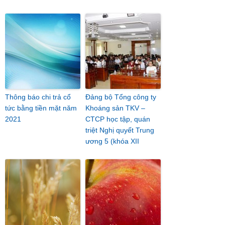
Thông báo chi trả cổ
Đảng bộ Tổng công ty
tức bằng tiền mặt năm
Khoáng sản TKV –
2021
CTCP học tập, quán
triệt Nghị quyết Trung
ương 5 (khóa XII