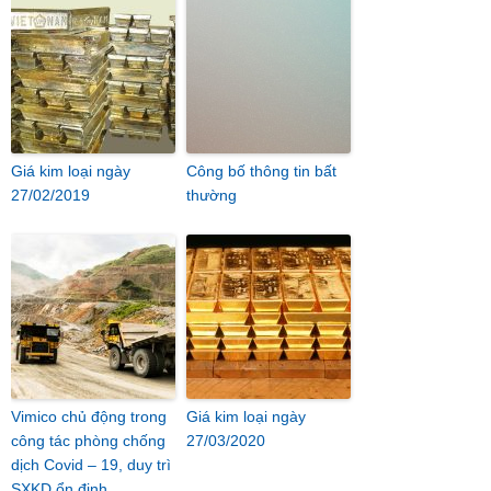
Giá kim loại ngày
Công bố thông tin bất
27/02/2019
thường
Vimico chủ động trong
Giá kim loại ngày
công tác phòng chống
27/03/2020
dịch Covid – 19, duy trì
SXKD ổn định