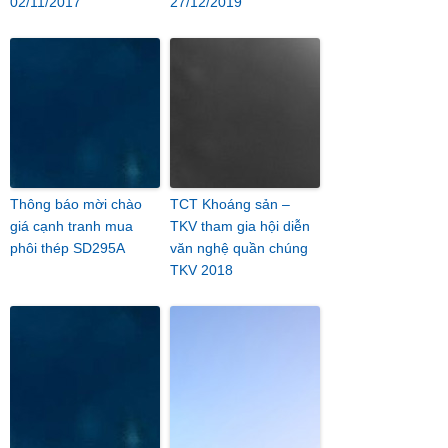
02/11/2017
27/12/2019
Thông báo mời chào
TCT Khoáng sản –
giá cạnh tranh mua
TKV tham gia hội diễn
phôi thép SD295A
văn nghệ quần chúng
TKV 2018