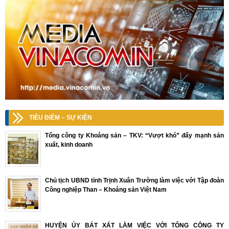
TIÊU ĐIỂM – SỰ KIỆN
Tổng công ty Khoáng sản – TKV: “Vượt khó” đẩy mạnh sản
xuất, kinh doanh
Chủ tịch UBND tỉnh Trịnh Xuân Trường làm việc với Tập đoàn
Công nghiệp Than – Khoáng sản Việt Nam
HUYỆN ỦY BÁT XÁT LÀM VIỆC VỚI TỔNG CÔNG TY