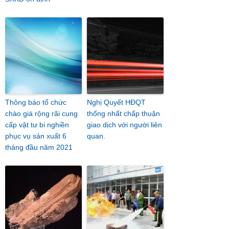
Thông báo tổ chức
Nghị Quyết HĐQT
chào giá rộng rãi cung
thống nhất chấp thuận
cấp vật tư bi nghiền
giao dịch với người liên
phục vụ sản xuất 6
quan.
tháng đầu năm 2021