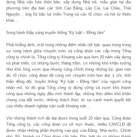
dựng Nhà văn hóa thôn bản, xây dựng Nhà trẻ, mẫu giáo tại địa
phương trên địa bàn các tỉnh Cao Bằng, Lào Cai, Lai Châu, Thái
Nguyên… ủng hộ bão lụt miền Trung và các tổ chức xã hội từ thiện
khác…
Song hành thắp sáng truyền thống “Kỷ luật – Đồng tâm”
Phải khẳng định, một trong những điểm nhấn nổi bật, quan trọng trong
sự song hành giữa chuyên môn và công đoàn các cấp trong Tổng
công ty chính là, Tổng công ty Khoáng sản qua hơn 20 năm xây dựng
và phát triển; có những bước thăng trầm, có những khó khăn tưởng
như khó lòng vượt qua nhưng cũng chính trong những lúc gian nan
đó, tổ chức công đoàn đã cùng với chuyên môn hun đúc ý chí, tinh
thần đồng đội, truyền thống “Kỷ luật – Đồng tâm” của người công
nhân mỏ, từ đó giúp Tổng công ty đứng vững và vượt khó thành
công qua những ngày đầu mới thành lập, những thời điểm khó khăn
chung của đất nước, những thách thức từ sự cạnh tranh quyết liệt
của nhiều doanh nghiệp sản xuất khoáng sản…
Với những thành tích đã đạt được trong suốt 20 năm qua, Công đoàn
Tổng công ty, các công đoàn cơ sở trực thuộc, nhiều CNVCLĐ đã
được nhận những phần thưởng cao quý của Đảng, Nhà nước, Chính
phủ, Bộ, Ngành và Công đoàn cấp trên. Đặc biệt do có những thành