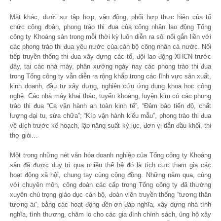
Mặt khác, dưới sự tập hợp, vận động, phối hợp thực hiện của tổ
chức công đoàn, phong trào thi đua của công nhân lao động Tổng
công ty Khoáng sản trong mỗi thời kỳ luôn diễn ra sôi nổi gắn liền với
các phong trào thi đua yêu nước của cán bộ công nhân cả nước. Nối
tiếp truyền thống thi đua xây dựng các tổ, đội lao động XHCN trước
đây, tại các nhà máy, phân xưởng ngày nay các phong trào thi đua
trong Tổng công ty vẫn diễn ra rộng khắp trong các lĩnh vực sản xuất,
kinh doanh, đầu tư xây dựng, nghiên cứu ứng dụng khoa học công
nghệ. Các nhà máy khai thác, tuyển khoáng, luyện kim có các phong
trào thi đua “Ca vận hành an toàn kinh tế”, “Đảm bảo tiến độ, chất
lượng đại tu, sửa chữa”; “Kíp vận hành kiểu mẫu”, phong trào thi đua
về đích trước kế hoạch, lập năng suất kỷ lục, đơn vị dẫn đầu khối, thi
thợ giỏi…
Một trong những nét văn hóa doanh nghiệp của Tổng công ty Khoáng
sản đã được duy trì qua nhiều thế hệ đó là tích cực tham gia các
hoạt động xã hội, chung tay cùng cộng đồng. Những năm qua, cùng
với chuyên môn, công đoàn các cấp trong Tổng công ty đã thường
xuyên chú trọng giáo dục cán bộ, đoàn viên truyền thống “tương thân
tương ái”, bằng các hoạt động đền ơn đáp nghĩa, xây dựng nhà tình
nghĩa, tình thương, chăm lo cho các gia đình chính sách, ủng hộ xây