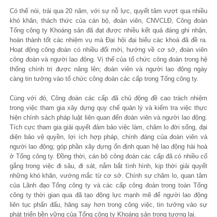
Có thể nói, trải qua 20 năm, với sự nỗ lực, quyết tâm vượt qua nhiều
khó khăn, thách thức của cán bộ, đoàn viên, CNVCLĐ, Công đoàn
Tổng công ty Khoáng sản đã đạt được nhiều kết quả đáng ghi nhận,
hoàn thành tốt các nhiệm vụ mà Đại hội đại biểu các khoá đã đề ra.
Hoạt động công đoàn có nhiều đổi mới, hướng về cơ sở, đoàn viên
công đoàn và người lao động. Vị thế của tổ chức công đoàn trong hệ
thống chính trị được nâng lên; đoàn viên và người lao động ngày
càng tin tưởng vào tổ chức công đoàn các cấp trong Tổng công ty.
Cùng với đó, Công đoàn các cấp đã chủ động đề cao trách nhiệm
trong việc tham gia xây dựng quy chế quản lý và kiểm tra việc thực
hiện chính sách pháp luật liên quan đến đoàn viên và người lao động.
Tích cực tham gia giải quyết đảm bảo việc làm, chăm lo đời sống, đại
diện bảo vệ quyền, lợi ích hợp pháp, chính đáng của đoàn viên và
người lao động; góp phần xây dựng ổn định quan hệ lao động hài hoà
ở Tổng công ty. Đồng thời, cán bộ công đoàn các cấp đã có nhiều cố
gắng trong việc đi sâu, đi sát, nắm bắt tình hình, kịp thời giải quyết
những khó khăn, vướng mắc từ cơ sở. Chính sự chăm lo, quan tâm
của Lãnh đạo Tổng công ty và các cấp công đoàn trong toàn Tổng
công ty thời gian qua đã tạo động lực mạnh mẽ để người lao động
liên tục phấn đấu, hăng say hơn trong công việc, tin tưởng vào sự
phát triển bền vững của Tổng công ty Khoáng sản trong tương lai.