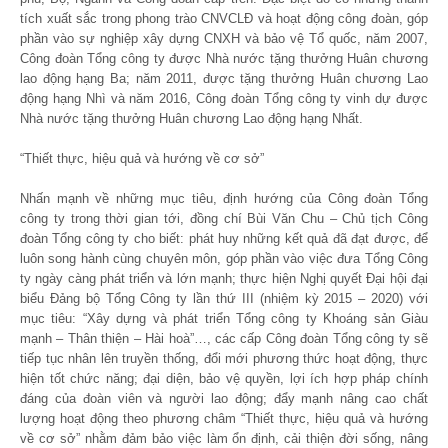
tích xuất sắc trong phong trào CNVCLĐ và hoạt động công đoàn, góp
phần vào sự nghiệp xây dựng CNXH và bảo vệ Tổ quốc, năm 2007,
Công đoàn Tổng công ty được Nhà nước tặng thưởng Huân chương
lao động hạng Ba; năm 2011, được tặng thưởng Huân chương Lao
động hạng Nhì và năm 2016, Công đoàn Tổng công ty vinh dự được
Nhà nước tặng thưởng Huân chương Lao động hạng Nhất.
“Thiết thực, hiệu quả và hướng về cơ sở”
Nhấn mạnh về những mục tiêu, định hướng của Công đoàn Tổng
công ty trong thời gian tới, đồng chí Bùi Văn Chu – Chủ tịch Công
đoàn Tổng công ty cho biết: phát huy những kết quả đã đạt được, để
luôn song hành cùng chuyên môn, góp phần vào việc đưa Tổng Công
ty ngày càng phát triển và lớn mạnh; thực hiện Nghị quyết Đại hội đại
biểu Đảng bộ Tổng Công ty lần thứ III (nhiệm kỳ 2015 – 2020) với
mục tiêu: “Xây dựng và phát triển Tổng công ty Khoáng sản Giàu
mạnh – Thân thiện – Hài hoà”…, các cấp Công đoàn Tổng công ty sẽ
tiếp tục nhân lên truyền thống, đổi mới phương thức hoạt động, thực
hiện tốt chức năng; đại diện, bảo vệ quyền, lợi ích hợp pháp chính
đáng của đoàn viên và người lao động; đẩy mạnh nâng cao chất
lượng hoạt động theo phương châm “Thiết thực, hiệu quả và hướng
về cơ sở” nhằm đảm bảo việc làm ổn định, cải thiện đời sống, nâng