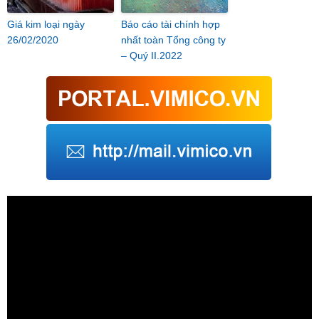
Giá kim loại ngày
Báo cáo tài chính hợp
26/02/2020
nhất toàn Tổng công ty
– Quý II.2022
Trình
chơi
Video