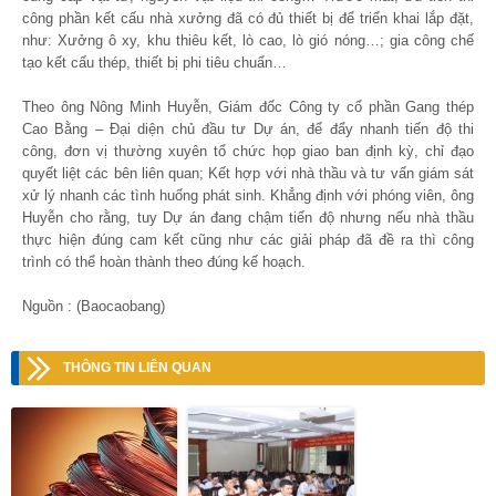
công phần kết cấu nhà xưởng đã có đủ thiết bị để triển khai lắp đặt,
như: Xưởng ô xy, khu thiêu kết, lò cao, lò gió nóng…; gia công chế
tạo kết cấu thép, thiết bị phi tiêu chuẩn…
Theo ông Nông Minh Huyễn, Giám đốc Công ty cổ phần Gang thép
Cao Bằng – Đại diện chủ đầu tư Dự án, để đẩy nhanh tiến độ thi
công, đơn vị thường xuyên tổ chức họp giao ban định kỳ, chỉ đạo
quyết liệt các bên liên quan; Kết hợp với nhà thầu và tư vấn giám sát
xử lý nhanh các tình huống phát sinh. Khẳng định với phóng viên, ông
Huyễn cho rằng, tuy Dự án đang chậm tiến độ nhưng nếu nhà thầu
thực hiện đúng cam kết cũng như các giải pháp đã đề ra thì công
trình có thể hoàn thành theo đúng kế hoạch.
Nguồn : (Baocaobang)
THÔNG TIN LIÊN QUAN