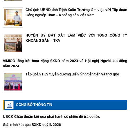
Chủ tịch UBND tỉnh Trịnh Xuân Trường làm việc với Tập đoàn
Công nghiệp Than – Khoáng sản Việt Nam
HUYỆN ỦY BÁT XÁT LÀM VIỆC VỚI TỔNG CÔNG TY
KHOÁNG SẢN – TKV
VIMICO tổng kết hoạt động SXKD năm 2023 và Hội nghị Người lao động
năm 2024
Tập đoàn TKV tuyên dương điển hình tiên tiến và thợ giỏi
CÔNG BỐ THÔNG TIN
UBCK Chấp thuận kết quả phát hành cổ phiếu để trả cổ tức
Giải trình kết qủa SXKD quý II. 2026