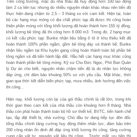
Trên công trường, mặc dù nhà thầu đã huy động hơn 100 lao động
làm 2 ca liên tục nhưng do nhiều nguyên nhân khác nhau nên tiến độ
thực hiện đang chậm từ 2,5 – 3 tháng so với cam kết. Hiện tại, toàn
bộ các hạng mục móng có địa chất phức tạp đã được thi công hoàn
thiện phần móng với tổng khối lượng đã hoàn thành hơn 155 tỷ đồng,
khối lượng bê tông đã thi công hơn 8.000 m3. Trong đó, 2 hạng mục
có kết cấu phức tạp: Bunke nhận liệu bằng ô tô ở khu thiêu kết đã
hoàn thành 100% phần ngầm, gồm bê tông đáy và thành bể; Bunke
nhận liệu ngầm tại Khu luyện gang cũng hoàn thành toàn bộ phần bê
tông ngầm và đã tiến hành lấp đất. Hầu hết các hạng mục khác cũng
hoàn thành phần bê tông móng. Kỹ sư Chu Đức Ngọc, Phó Ban Quản
lý Dự án cho biết, nguyên nhân chậm tiến độ là do nhân lực không
đáp ứng, chỉ đảm bảo khoảng 50% so với yêu cầu. Mặt khác, thời
gian qua thời tiết diễn biến phức tạp, mưa nhiều, ảnh hưởng đến việc
thi công…
Hiện nay, khối lượng còn lại của gói thầu chính là rất lớn, trong khi
thời gian theo cam kết của nhà thầu còn khoảng hơn 8 tháng. Nhà
thầu còn phải hoàn thành toàn bộ hồ sơ thiết kế, BVTC, tiến hành chế
tạo, lắp đặt thiết bị, nhà xưởng. Chủ đầu tư đang tiếp tục đôn đốc
tổng thầu chính tăng cường huy động thêm nhân lực, đảm bảo trên
200 công nhân ổn định để đáp ứng khối lượng thi công; tăng cường
cung cấp vật tư, nguyên vật liệu thi công… Trước mắt, ưu tiên thi