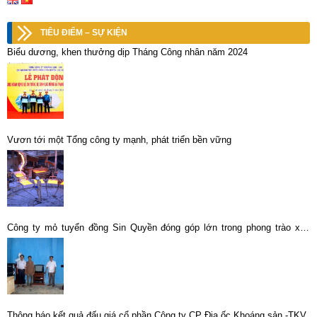
TIÊU ĐIỂM – SỰ KIỆN
Biểu dương, khen thưởng dịp Tháng Công nhân năm 2024
Vươn tới một Tổng công ty mạnh, phát triển bền vững
Công ty mỏ tuyển đồng Sin Quyền đóng góp lớn trong phong trào xây
dựng nông thôn mới tại địa phương
Thông báo kết quả đấu giá cổ phần Công ty CP Địa ốc Khoáng sản -TKV