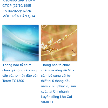
KHOÁNG SẢN TKV –
CTCP (27/10/1995-
27/10/2022): NẮNG
MỚI TRÊN BẢN QUA
Thông báo tổ chức
Thông báo tổ chức
chào giá rộng rãi cung
chào giá rộng rãi Mua
cấp vật tư máy đập côn
sắm bổ sung vật tư
Terex TC1300
thiết bị 6 tháng đầu
năm 2025 phục vụ sản
xuất tại Chi nhánh
Luyện đồng Lào Cai –
VIMICO