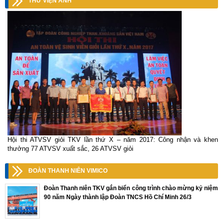
THƯ VIỆN ẢNH
Hội thi ATVSV giỏi TKV lần thứ X – năm 2017: Công nhận và khen
thưởng 77 ATVSV xuất sắc, 26 ATVSV giỏi
ĐOÀN THANH NIÊN VIMICO
Đoàn Thanh niên TKV gắn biển công trình chào mừng kỷ niệm
90 năm Ngày thành lập Đoàn TNCS Hồ Chí Minh 26/3