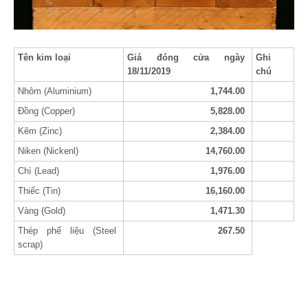
Tên kim loại
Giá đóng cửa ngày
Ghi
18/11/2019
chú
Nhôm (Aluminium)
1,744.00
Đồng (Copper)
5,828.00
Kẽm (Zinc)
2,384.00
Niken (Nickenl)
14,760.00
Chì (Lead)
1,976.00
Thiếc (Tin)
16,160.00
Vàng (Gold)
1,471.30
Thép phế liệu (Steel
267.50
scrap)