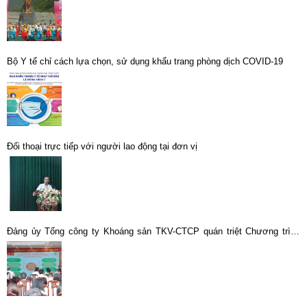
Bộ Y tế chỉ cách lựa chọn, sử dụng khẩu trang phòng dịch COVID-19
Đối thoại trực tiếp với người lao động tại đơn vị
Đảng ủy Tổng công ty Khoáng sản TKV-CTCP quán triệt Chương trình
hành động thực hiện Nghị quyết Đại hội đại biểu Đảng bộ Tập đoàn Công
nghiệp Than – Khoáng sản Việt Nam lần thứ IV, nhiệm kỳ 2025 – 2030