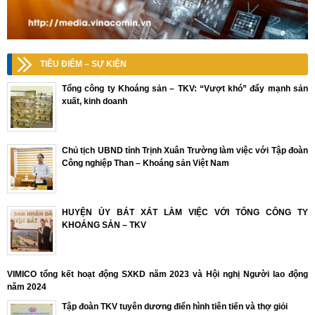
TIÊU ĐIỂM – SỰ KIỆN
Tổng công ty Khoáng sản – TKV: “Vượt khó” đẩy mạnh sản
xuất, kinh doanh
Chủ tịch UBND tỉnh Trịnh Xuân Trường làm việc với Tập đoàn
Công nghiệp Than – Khoáng sản Việt Nam
HUYỆN ỦY BÁT XÁT LÀM VIỆC VỚI TỔNG CÔNG TY
KHOÁNG SẢN – TKV
VIMICO tổng kết hoạt động SXKD năm 2023 và Hội nghị Người lao động
năm 2024
Tập đoàn TKV tuyên dương điển hình tiên tiến và thợ giỏi