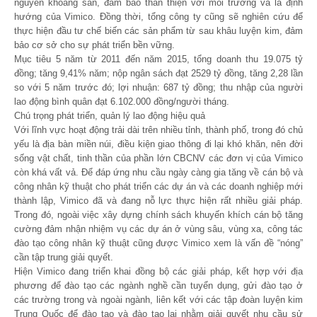
nguyên khoáng sản, đảm bảo thân thiện với môi trường và là định
hướng của Vimico. Đồng thời, tổng công ty cũng sẽ nghiên cứu để
thực hiện đầu tư chế biến các sản phẩm từ sau khâu luyện kim, đảm
bảo cơ sở cho sự phát triển bền vững.
Mục tiêu 5 năm từ 2011 đến năm 2015, tổng doanh thu 19.075 tỷ
đồng; tăng 9,41% năm; nộp ngân sách đạt 2529 tỷ đồng, tăng 2,28 lần
so với 5 năm trước đó; lợi nhuận: 687 tỷ đồng; thu nhập của người
lao động bình quân đạt 6.102.000 đồng/người tháng.
Chú trọng phát triển, quản lý lao động hiệu quả
Với lĩnh vực hoạt động trải dài trên nhiều tỉnh, thành phố, trong đó chủ
yếu là địa bàn miền núi, điều kiện giao thông đi lại khó khăn, nên đời
sống vật chất, tinh thần của phần lớn CBCNV các đơn vị của Vimico
còn khá vất vả. Để đáp ứng nhu cầu ngày càng gia tăng về cán bộ và
công nhân kỹ thuật cho phát triển các dự án và các doanh nghiệp mới
thành lập, Vimico đã và đang nỗ lực thực hiện rất nhiều giải pháp.
Trong đó, ngoài việc xây dựng chính sách khuyến khích cán bộ tăng
cường đảm nhận nhiệm vụ các dự án ở vùng sâu, vùng xa, công tác
đào tạo công nhân kỹ thuật cũng được Vimico xem là vấn đề “nóng”
cần tập trung giải quyết.
Hiện Vimico đang triển khai đồng bộ các giải pháp, kết hợp với địa
phương để đào tạo các ngành nghề cần tuyển dụng, gửi đào tạo ở
các trường trong và ngoài ngành, liên kết với các tập đoàn luyện kim
Trung Quốc để đào tạo và đào tạo lại nhằm giải quyết nhu cầu sử