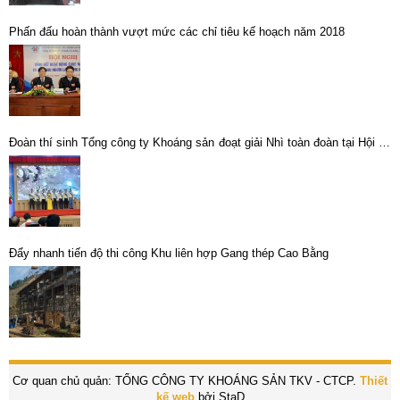
Phấn đấu hoàn thành vượt mức các chỉ tiêu kế hoạch năm 2018
Đoàn thí sinh Tổng công ty Khoáng sản đoạt giải Nhì toàn đoàn tại Hội thi
ATVSV giỏi TKV lần thứ XII, năm 2023
Đẩy nhanh tiến độ thi công Khu liên hợp Gang thép Cao Bằng
Cơ quan chủ quản: TỔNG CÔNG TY KHOÁNG SẢN TKV - CTCP.
Thiết
kế web
bởi StaD