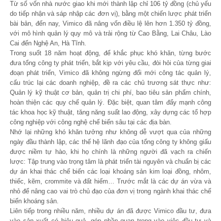
Từ số vốn nhà nước giao khi mới thành lập chỉ 106 tỷ đồng (chủ yếu
do tiếp nhận và sáp nhập các đơn vị), bằng một chiến lược phát triển
bài bản, đến nay, Vimico đã nâng vốn điều lệ lên hơn 1.350 tỷ đồng,
với mô hình quản lý quy mô và trải rộng từ Cao Bằng, Lai Châu, Lào
Cai đến Nghệ An, Hà Tĩnh.
Trong suốt 18 năm hoạt động, để khắc phục khó khăn, từng bước
đưa tổng công ty phát triển, bắt kịp với yêu cầu, đòi hỏi của từng giai
đoạn phát triển, Vimico đã không ngừng đổi mới công tác quản lý,
cấu trúc lại các doanh nghiệp, đề ra các chủ trương sát thực như:
Quản lý kỹ thuật cơ bản, quản trị chi phí, bao tiêu sản phẩm chính,
hoàn thiện các quy chế quản lý. Đặc biệt, quan tâm đẩy mạnh công
tác khoa học kỹ thuật, tăng năng suất lao động, xây dựng các tổ hợp
công nghiệp với công nghệ chế biến sâu tại các địa bàn.
Nhớ lại những khó khăn tưởng như không dễ vượt qua của những
ngày đầu thành lập, các thế hệ lãnh đạo của tổng công ty không giấu
được niềm tự hào, khi họ chính là những người đã vạch ra chiến
lược: Tập trung vào trọng tâm là phát triển tài nguyên và chuẩn bị các
dự án khai thác chế biến các loại khoáng sản kim loại đồng, nhôm,
thiếc, kẽm, crommite và đất hiếm… Trước mắt là các dự án vừa và
nhỏ để nâng cao vai trò chủ đạo của đơn vị trong ngành khai thác chế
biến khoáng sản.
Liên tiếp trong nhiều năm, nhiều dự án đã được Vimico đầu tư, đưa
vào sản xuất có hiệu quả, góp phần quan trọng vào việc đầu tư và