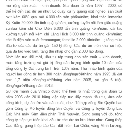
mở rộng sản xuất – kinh doanh. Giai đoạn từ năm 1997 – 2000, có
thể kể đến các dự án như: Lò quay xử lý quặng ôxit nghèo, sản xuất
oxit kẽm 60% quy mô 4.000 tấn sản phẩm/năm; khai thác inmenite
Kỳ Xuân 20.000 tấn tinh quặng/năm; xưởng tuyển nổi làm giầu quặng
sunfua kẽm chì Chợ Điền 6.000 tấn tinh quặng kẽm/năm; cải tạo
xưởng tuyển nổi kẽm chì Làng Hích 3.000 tấn tinh quặng kẽm/năm;
các lò điện sản xuất feromangan; ferosilic 2.000 tấn/năm…; tổng mức
đầu tư của các dự án gần 150 tỷ đồng. Các dự án triển khai có hiệu
quả đã tạo việc làm, tăng thu nhập cho gần 2.000 lao động.
Nhờ liên tục đổi mới, đầu tư tập trung cho sản xuất – kinh doanh,
mức tăng trưởng và giá trị tổng sản lượng bình quân 10 năm của
tổng công ty đạt trung bình trên 13% năm. Thu nhập bình quân của
người lao động từ hơn 300 ngàn đồng/người/tháng năm 1995 đã đạt
hơn 1,7 triệu đồng/người/tháng vào năm 2005, và gần 6 triệu
đồng/người/tháng năm 2013.
Sự lớn mạnh của Vimico được thể hiện rõ nhất trong giai đoạn từ
năm 2005 đến 2010 bằng việc tiếp tục đẩy mạnh đầu tư, đưa các
công trình, dự án lớn vào sản xuất, như: Tổ hợp đồng Sin Quyền bao
gồm Công ty Mỏ tuyển đồng Sin Quyền và Công ty luyện đồng Lao
Cai; Nhà máy Kẽm điện phân Thái Nguyên. Song song với đó, tổng
công ty tiếp tục triển khai đầu tư các dự án lớn khác như: Gang thép
Cao Bằng, gang thép Lào Cai, đất hiếm Lai Châu, vàng Minh Lương,