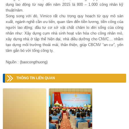
dụng lao động từ nay đến năm 2015 là 800 – 1.000 công nhân kỹ
thuật/năm.
Song song với đó, Vimico rất chu trọng quy hoạch từ quy mô sản
xuất, ngành nghề cần ưu tiên, quan tâm đến tiền lương, tiền công của
người lao động; đầu tư cơ sở vật chất chăm lo đời sống của công
nhân như: Xây dựng cụm nhà sinh hoạt văn hóa cho công nhân mỏ,
xây dựng nhà ở tập thể hiện đại, nhà điều dưỡng cho CNVC… nhằm
tạo dựng môi trường thoải mái, thân thiện, giúp CBCNV “an cư”, yên
tâm gắn bó với tổng công ty.
Nguồn : (baocongthuong)
THÔNG TIN LIÊN QUAN