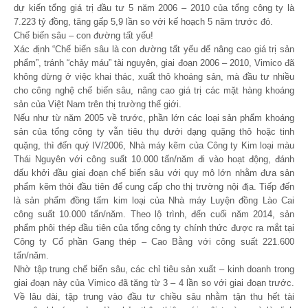
dự kiến tổng giá trị đầu tư 5 năm 2006 – 2010 của tổng công ty là
7.223 tỷ đồng, tăng gấp 5,9 lần so với kế hoạch 5 năm trước đó.
Chế biến sâu – con đường tất yếu!
Xác định “Chế biến sâu là con đường tất yếu để nâng cao giá trị sản
phẩm”, tránh “chảy máu” tài nguyên, giai đoạn 2006 – 2010, Vimico đã
không dừng ở việc khai thác, xuất thô khoáng sản, mà đầu tư nhiều
cho công nghệ chế biến sâu, nâng cao giá trị các mặt hàng khoáng
sản của Việt Nam trên thị trường thế giới.
Nếu như từ năm 2005 về trước, phần lớn các loại sản phẩm khoáng
sản của tổng công ty vẫn tiêu thụ dưới dạng quặng thô hoặc tinh
quặng, thì đến quý IV/2006, Nhà máy kẽm của Công ty Kim loại màu
Thái Nguyên với công suất 10.000 tấn/năm đi vào hoạt động, đánh
dấu khởi đầu giai đoạn chế biến sâu với quy mô lớn nhằm đưa sản
phẩm kẽm thỏi đầu tiên để cung cấp cho thị trường nội địa. Tiếp đến
là sản phẩm đồng tấm kim loại của Nhà máy Luyện đồng Lào Cai
công suất 10.000 tấn/năm. Theo lộ trình, đến cuối năm 2014, sản
phẩm phôi thép đầu tiên của tổng công ty chính thức được ra mắt tại
Công ty Cổ phần Gang thép – Cao Bằng với công suất 221.600
tấn/năm.
Nhờ tập trung chế biến sâu, các chỉ tiêu sản xuất – kinh doanh trong
giai đoạn này của Vimico đã tăng từ 3 – 4 lần so với giai đoạn trước.
Về lâu dài, tập trung vào đầu tư chiều sâu nhằm tận thu hết tài