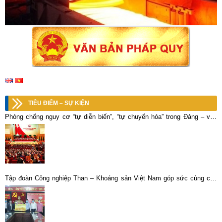
TIÊU ĐIỂM – SỰ KIỆN
Phòng chống nguy cơ “tự diễn biến”, “tự chuyển hóa” trong Đảng – vấn
đề sống còn của Đảng và chế độ ta
Tập đoàn Công nghiệp Than – Khoáng sản Việt Nam góp sức cùng các
địa phương phòng chống dịch bệnh COVID – 19