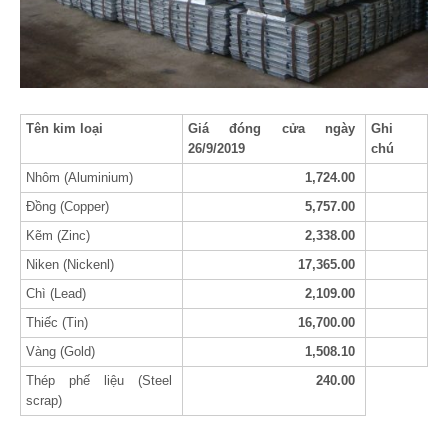
Tên kim loại
Giá đóng cửa ngày
Ghi
26/9/2019
chú
Nhôm (Aluminium)
1,724.00
Đồng (Copper)
5,757.00
Kẽm (Zinc)
2,338.00
Niken (Nickenl)
17,365.00
Chì (Lead)
2,109.00
Thiếc (Tin)
16,700.00
Vàng (Gold)
1,508.10
Thép phế liệu (Steel
240.00
scrap)