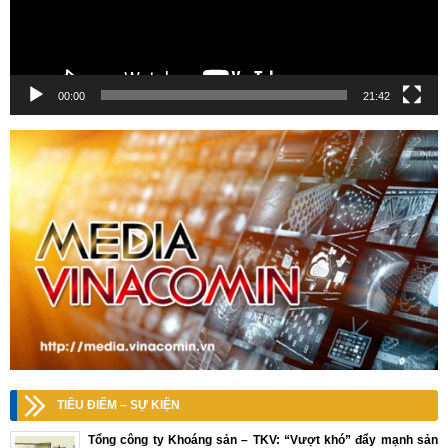
00:00
21:42
TIÊU ĐIỂM – SỰ KIỆN
Tổng công ty Khoáng sản – TKV: “Vượt khó” đẩy mạnh sản