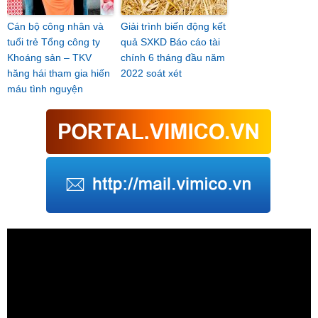
Cán bộ công nhân và
Giải trình biến động kết
tuổi trẻ Tổng công ty
quả SXKD Báo cáo tài
Khoáng sản – TKV
chính 6 tháng đầu năm
hăng hái tham gia hiến
2022 soát xét
máu tình nguyện
Trình
chơi
Video