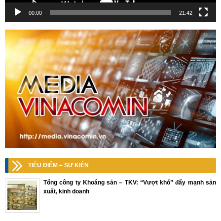
00:00
21:42
TIÊU ĐIỂM – SỰ KIỆN
Tổng công ty Khoáng sản – TKV: “Vượt khó” đẩy mạnh sản
xuất, kinh doanh