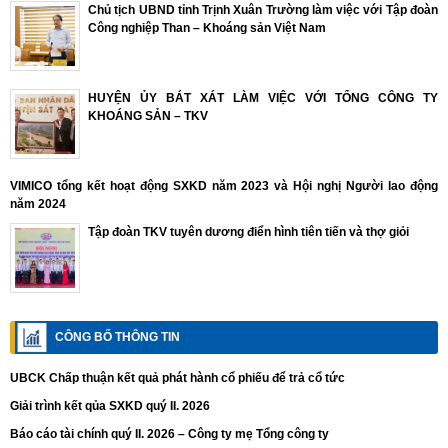
Chủ tịch UBND tỉnh Trịnh Xuân Trường làm việc với Tập đoàn
Công nghiệp Than – Khoáng sản Việt Nam
HUYỆN ỦY BÁT XÁT LÀM VIỆC VỚI TỔNG CÔNG TY
KHOÁNG SẢN – TKV
VIMICO tổng kết hoạt động SXKD năm 2023 và Hội nghị Người lao động
năm 2024
Tập đoàn TKV tuyên dương điển hình tiên tiến và thợ giỏi
CÔNG BỐ THÔNG TIN
UBCK Chấp thuận kết quả phát hành cổ phiếu để trả cổ tức
Giải trình kết qủa SXKD quý II. 2026
Báo cáo tài chính quý II. 2026 – Công ty mẹ Tổng công ty