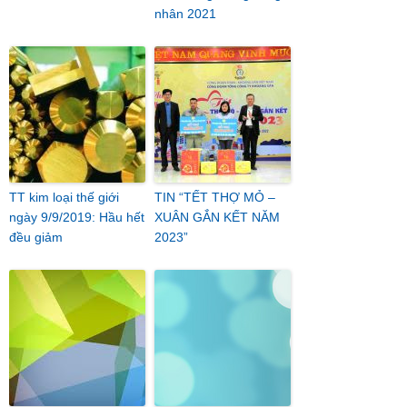
nhân 2021
TT kim loại thế giới
TIN “TẾT THỢ MỎ –
ngày 9/9/2019: Hầu hết
XUÂN GẮN KẾT NĂM
đều giảm
2023”