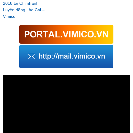
2018 tại Chi nhánh
Luyện đồng Lào Cai –
Vimico.
Trình
chơi
Video