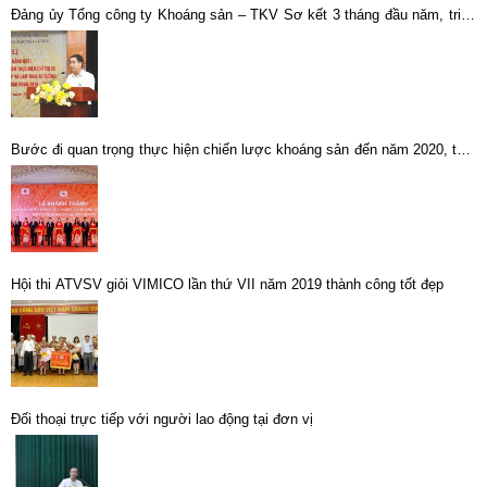
Đảng ủy Tổng công ty Khoáng sản – TKV Sơ kết 3 tháng đầu năm, triển
khai nhiệm vụ Quý II năm 2021 và Sơ kết 5 năm thực hiện Chỉ thị số 05-
CT/TW
Bước đi quan trọng thực hiện chiến lược khoáng sản đến năm 2020, tầm
nhìn 2030…
Hội thi ATVSV giỏi VIMICO lần thứ VII năm 2019 thành công tốt đẹp
Đối thoại trực tiếp với người lao động tại đơn vị