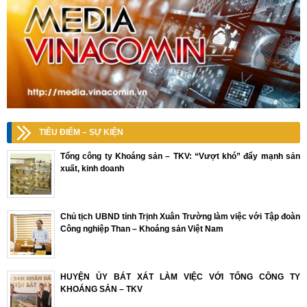
TIÊU ĐIỂM – SỰ KIỆN
Tổng công ty Khoáng sản – TKV: “Vượt khó” đẩy mạnh sản
xuất, kinh doanh
Chủ tịch UBND tỉnh Trịnh Xuân Trường làm việc với Tập đoàn
Công nghiệp Than – Khoáng sản Việt Nam
HUYỆN ỦY BÁT XÁT LÀM VIỆC VỚI TỔNG CÔNG TY
KHOÁNG SẢN – TKV