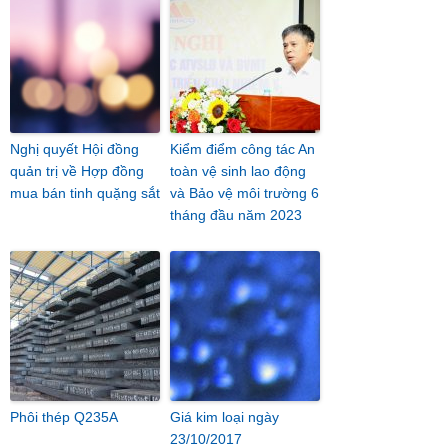
Nghị quyết Hội đồng
Kiểm điểm công tác An
quản trị về Hợp đồng
toàn vệ sinh lao động
mua bán tinh quặng sắt
và Bảo vệ môi trường 6
tháng đầu năm 2023
Phôi thép Q235A
Giá kim loại ngày
23/10/2017