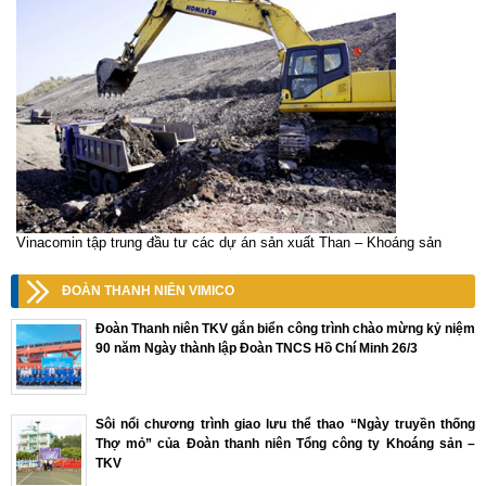
Vinacomin tập trung đầu tư các dự án sản xuất Than – Khoáng sản
ĐOÀN THANH NIÊN VIMICO
Đoàn Thanh niên TKV gắn biển công trình chào mừng kỷ niệm
90 năm Ngày thành lập Đoàn TNCS Hồ Chí Minh 26/3
Sôi nổi chương trình giao lưu thể thao “Ngày truyền thống
Thợ mỏ” của Đoàn thanh niên Tổng công ty Khoáng sản –
TKV