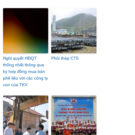
Nghị quyết HĐQT
Phôi thép CT5
thống nhất thông qua
ký hợp đồng mua bán
phế liệu với các công ty
con của TKV