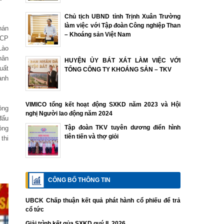
Chủ tịch UBND tỉnh Trịnh Xuân Trường
làm việc với Tập đoàn Công nghiệp Than
hán
– Khoáng sản Việt Nam
 CP
Lào
hân
HUYỆN ỦY BÁT XÁT LÀM VIỆC VỚI
uất
TỔNG CÔNG TY KHOÁNG SẢN – TKV
ành
VIMICO tổng kết hoạt động SXKD năm 2023 và Hội
ông
nghị Người lao động năm 2024
đấu
Tập đoàn TKV tuyên dương điển hình
ộng
tiên tiến và thợ giỏi
thi
CÔNG BỐ THÔNG TIN
UBCK Chấp thuận kết quả phát hành cổ phiếu để trả
cổ tức
Giải trình kết qủa SXKD quý II. 2026