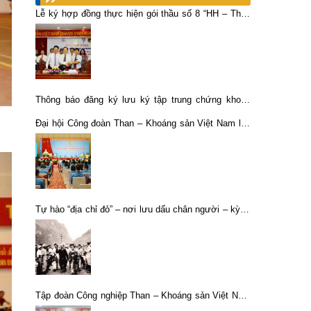
Lễ ký hợp đồng thực hiện gói thầu số 8 “HH – Thiết
kế, cung cấp thiết bị, vật tư và lắp đặt Nhà máy
luyện đồng công suất 20.000 tấn/năm”.
Thông báo đăng ký lưu ký tập trung chứng khoán
KSV
Đại hội Công đoàn Than – Khoáng sản Việt Nam lần
thứ VI, nhiệm kỳ 2023-2028 thành công tốt đẹp.
Tự hào “địa chỉ đỏ” – nơi lưu dấu chân người – kỳ 2:
68 năm kiên định một con đường
Tập đoàn Công nghiệp Than – Khoáng sản Việt Nam
góp sức cùng các địa phương phòng chống dịch