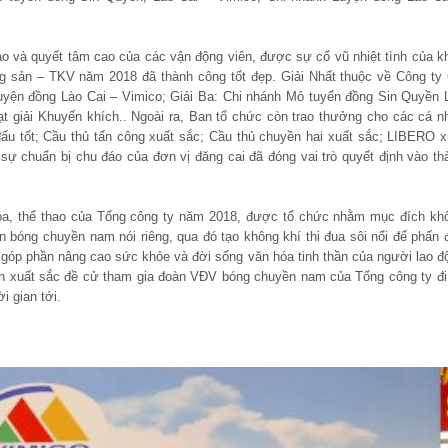
thao và quyết tâm cao của các vận động viên, được sự cổ vũ nhiệt tình của k
g sản – TKV năm 2018 đã thành công tốt đẹp. Giải Nhất thuộc về Công ty
Luyện đồng Lào Cai – Vimico; Giải Ba: Chi nhánh Mỏ tuyển đồng Sin Quyền 
t giải Khuyến khích.. Ngoài ra, Ban tổ chức còn trao thưởng cho các cá n
 đấu tốt; Cầu thủ tấn công xuất sắc; Cầu thủ chuyền hai xuất sắc; LIBERO x
ự chuẩn bị chu đáo của đơn vị đăng cai đã đóng vai trò quyết định vào th
 hóa, thể thao của Tổng công ty năm 2018, được tổ chức nhằm mục đích kh
n bóng chuyền nam nói riêng, qua đó tạo không khí thi đua sôi nổi để phấn 
i góp phần nâng cao sức khỏe và đời sống văn hóa tinh thần của người lao đ
iên xuất sắc đề cử tham gia đoàn VĐV bóng chuyền nam của Tổng công ty đi 
 gian tới.