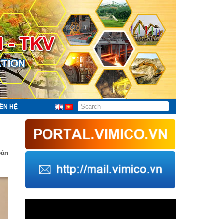
IÊN HỆ
sản
Trình
chơi
Video