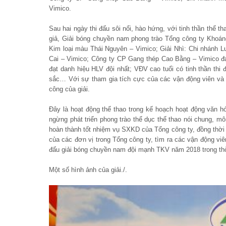
Vimico.
Sau hai ngày thi đấu sôi nổi, hào hứng, với tinh thần thể 
giả, Giải bóng chuyền nam phong trào Tổng công ty Khoán
Kim loại màu Thái Nguyên – Vimico; Giải Nhì: Chi nhánh 
Cai – Vimico; Công ty CP Gang thép Cao Bằng – Vimico đạ
đạt danh hiệu HLV đội nhất; VĐV cao tuổi có tinh thần thi
sắc… Với sự tham gia tích cực của các vận động viên và s
công của giải.
Đây là hoạt động thể thao trong kế hoạch hoạt động văn
ngừng phát triển phong trào thể dục thể thao nói chung, mô
hoàn thành tốt nhiệm vụ SXKD của Tổng công ty, đồng thờ
của các đơn vị trong Tổng công ty, tìm ra các vận động v
đấu giải bóng chuyền nam đội mạnh TKV năm 2018 trong thời
Một số hình ảnh của giải./.