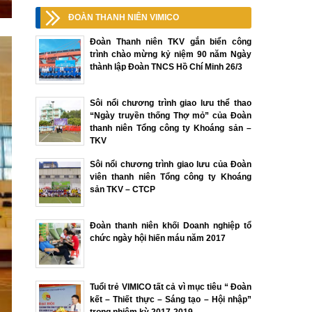
ĐOÀN THANH NIÊN VIMICO
Đoàn Thanh niên TKV gắn biển công
trình chào mừng kỷ niệm 90 năm Ngày
thành lập Đoàn TNCS Hồ Chí Minh 26/3
Sôi nổi chương trình giao lưu thể thao
“Ngày truyền thống Thợ mỏ” của Đoàn
thanh niên Tổng công ty Khoáng sản –
TKV
Sôi nổi chương trình giao lưu của Đoàn
viên thanh niên Tổng công ty Khoáng
sản TKV – CTCP
Đoàn thanh niên khối Doanh nghiệp tổ
chức ngày hội hiến máu năm 2017
Tuổi trẻ VIMICO tất cả vì mục tiêu “ Đoàn
kết – Thiết thực – Sáng tạo – Hội nhập”