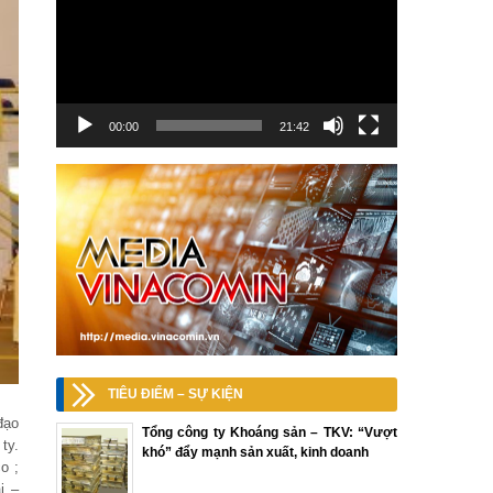
00:00
21:42
TIÊU ĐIỂM – SỰ KIỆN
đạo
Tổng công ty Khoáng sản – TKV: “Vượt
ty.
khó” đẩy mạnh sản xuất, kinh doanh
o ;
i –