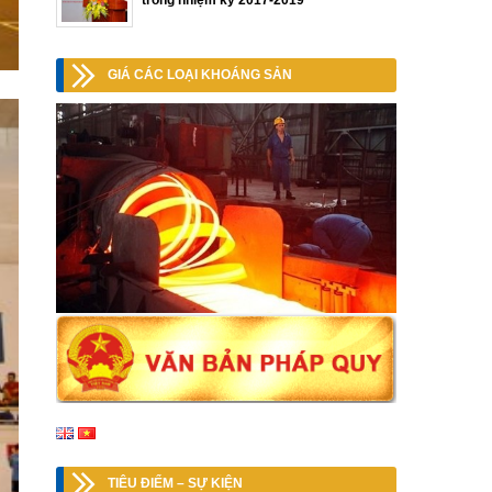
trong nhiệm kỳ 2017-2019
GIÁ CÁC LOẠI KHOÁNG SẢN
TIÊU ĐIỂM – SỰ KIỆN