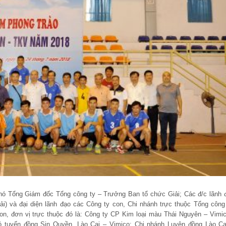
hó Tổng Giám đốc Tổng công ty – Trưởng Ban tổ chức Giải; Các đ/c lãnh 
i) và đại diện lãnh đạo các Công ty con, Chi nhánh trực thuộc Tổng công 
, đơn vị trực thuộc đó là: Công ty CP Kim loại màu Thái Nguyên – Vimic
 tuyển đồng Sin Quyền, Lào Cai – Vimico; Chi nhánh Luyện đồng Lào Ca