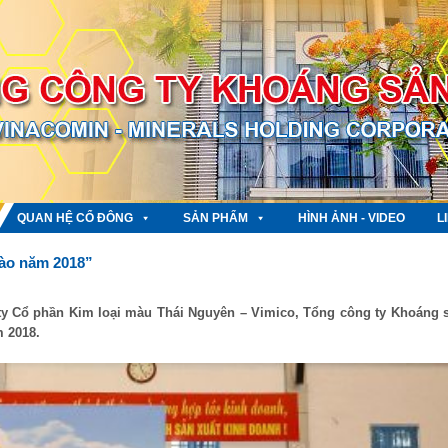
QUAN HỆ CỔ ĐÔNG
SẢN PHẨM
HÌNH ẢNH - VIDEO
L
ào năm 2018”
 ty Cổ phần Kim loại màu Thái Nguyên – Vimico, Tổng công ty Khoáng 
 2018.