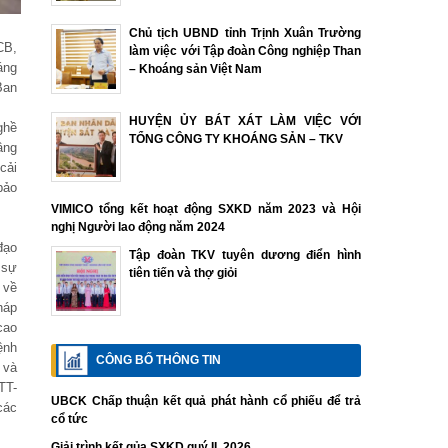
Chủ tịch UBND tỉnh Trịnh Xuân Trường
CB,
làm việc với Tập đoàn Công nghiệp Than
áng
– Khoáng sản Việt Nam
Ban
HUYỆN ỦY BÁT XÁT LÀM VIỆC VỚI
ghề
TỔNG CÔNG TY KHOÁNG SẢN – TKV
âng
cải
bảo
VIMICO tổng kết hoạt động SXKD năm 2023 và Hội
nghị Người lao động năm 2024
đạo
Tập đoàn TKV tuyên dương điển hình
 sự
tiên tiến và thợ giỏi
 về
háp
cao
ệnh
CÔNG BỐ THÔNG TIN
 và
TT-
UBCK Chấp thuận kết quả phát hành cổ phiếu để trả
các
cổ tức
Giải trình kết qủa SXKD quý II. 2026