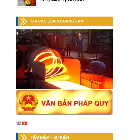
trong nhiệm kỳ 2017-2019
GIÁ CÁC LOẠI KHOÁNG SẢN
TIÊU ĐIỂM – SỰ KIỆN