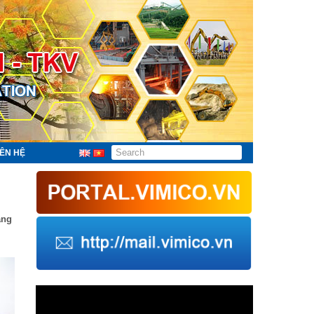
IÊN HỆ
áng
Trình
chơi
Video