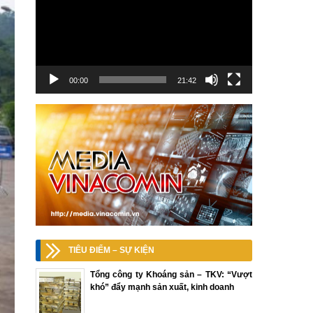
00:00
21:42
TIÊU ĐIỂM – SỰ KIỆN
Tổng công ty Khoáng sản – TKV: “Vượt
khó” đẩy mạnh sản xuất, kinh doanh