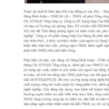
Tham dự buổi lễ lãnh đạo tỉnh Cao Bằng có các Đ/c: : 
Nông Minh Huân – PGĐ Sở LĐ – TBXH. về phía Tổng công t
CN, ATVSLĐ Tổng công ty, Công ty CP Gang thép Cao Bằ
chỉ đạo.và Trưởng các phòng, Ban, PX và trên 100 CBCNVCLĐ
Với chủ đề “Chủ động phòng ngừa và kiểm soát các yếu t
nghiệp”, Công ty cổ phần Gang thép Cao Bàng đã phát độn
cao nhận thức, ý thức và trách nhiệm của người sử dụng l
thiện điều kiện làm việc, phòng ngừa TNLĐ, bệnh nghề ng
phát triển SXKD một cách bền vững.
Phát biểu chỉ đạo, các đồng chí Nông Minh Huân – PGĐ s
tháng CN, ATVSLĐ Tổng công ty. đánh giá cao VIMICO và c
cố trong sản xuất, chăm lo sức khỏe cho người lao động. Đ
an toàn, vệ sinh lao động năm 2018, phát huy các kết quả 
luật về ATVSLĐ-PCCN; đổi mới và ứng dụng công nghệ thông
chất lượng công tác huấn luyện kỹ năng phân tích, đánh g
nghề nghiệp. Chủ động xây dựng, ban hành kế hoạch hàn
thường xuyên kiểm tra việc triển khai thực hiện; tăng cư
TKCN; tăng cường công tác tự kiểm tra, đặc biệt là kiểm t
biện pháp ngăn chặn nhằm tránh tái diễn TNLĐ, sự cố; xử 