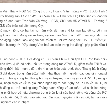
Nhan Viết Thái – PGĐ Sở Công thương, Hoàng Văn Thông – PCT LĐLĐ Tỉnh 
y hoáng sản TKV có đ/c: Bùi Văn Chu – Chủ tịch CĐ; Phó Ban chỉ đạo th
ng có các đ/c:: Trần Văn Chưởng – PGĐ, Chủ tịch HĐ ATVSLĐ – Trưởng 
 tiêu biểu đại diện trong Cty.
ố nguy hiểm, có hại tại nơi làm việc để hạn chế tai nạn lao động, bệnh n
g Tháng hành động về an toàn, vệ sinh lao động năm 2018 với mục đích n
ao động, người lao động và các tổ chức đối với công tác ATVSLĐ; tiếp tục 
hiệp, hướng tới “Xây dựng Văn hoá an toàn trong lao động”, góp phần đảm 
ở Lao động – TBXH và đồng chí Bùi Văn Chu – Chủ tịch CĐ; Phó Ban chỉ 
ác đơn vị đã có nhiều nỗ lực trong công tác ATVSLĐ, giảm thiểu TNLĐ và
ồng thời nhấn mạnh, để triển khai có hiệu quả, thiết thực Tháng hành động
đã đạt được trong năm 2017, triển khai thực hiện nghiêm các quy định của p
 tin trong công tác thông tin, tuyên truyền, huấn luyện về ATVSLĐ; nâng 
iá, nhận diện và đề ra giải pháp ngăn ngừa các nguy cơ, rủi ro về TNLĐ, b
h động cụ thể hưởng ứng Tháng hành động về an toàn, vệ sinh lao động
ờng phối hợp với địa phương trong triển khai các hoạt động và công tác PC
ra chuyên đề, đi sâu vào việc xác định các nguyên nhân sự cố, tai nạn và 
lý nghiêm các vi phạm…