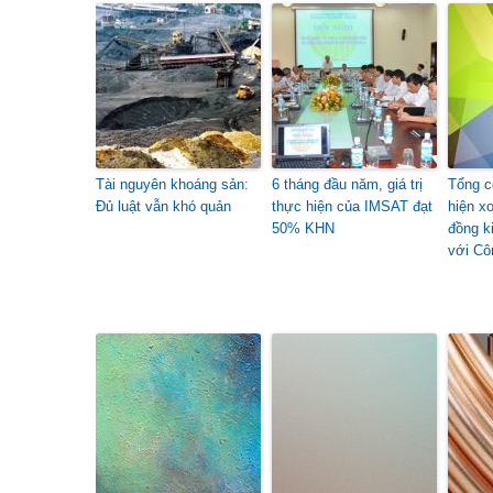
Tài nguyên khoáng sản:
6 tháng đầu năm, giá trị
Tổng c
Đủ luật vẫn khó quản
thực hiện của IMSAT đạt
hiện x
50% KHN
đồng k
với Cô