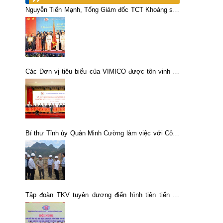
Nguyễn Tiến Mạnh, Tổng Giám đốc TCT Khoáng sản
– TKV: Xây dựng, phát triển Tổng công ty Khoáng
sản – Vinacomin giàu mạnh – thân thiện – hài hòa
Các Đơn vị tiêu biểu của VIMICO được tôn vinh tại
Hội nghị thi đua Tập Đoàn CN Than – Khoáng sản
Việt Nam
Bí thư Tỉnh ủy Quản Minh Cường làm việc với Công
ty cổ phần Khoáng sản và Luyện kim Cao Bằng
Tập đoàn TKV tuyên dương điển hình tiên tiến và
thợ giỏi