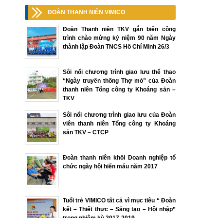
ĐOÀN THANH NIÊN VIMICO
Đoàn Thanh niên TKV gắn biển công
trình chào mừng kỷ niệm 90 năm Ngày
thành lập Đoàn TNCS Hồ Chí Minh 26/3
Sôi nổi chương trình giao lưu thể thao
“Ngày truyền thống Thợ mỏ” của Đoàn
thanh niên Tổng công ty Khoáng sản –
TKV
Sôi nổi chương trình giao lưu của Đoàn
viên thanh niên Tổng công ty Khoáng
sản TKV – CTCP
Đoàn thanh niên khối Doanh nghiệp tổ
chức ngày hội hiến máu năm 2017
Tuổi trẻ VIMICO tất cả vì mục tiêu “ Đoàn
kết – Thiết thực – Sáng tạo – Hội nhập”