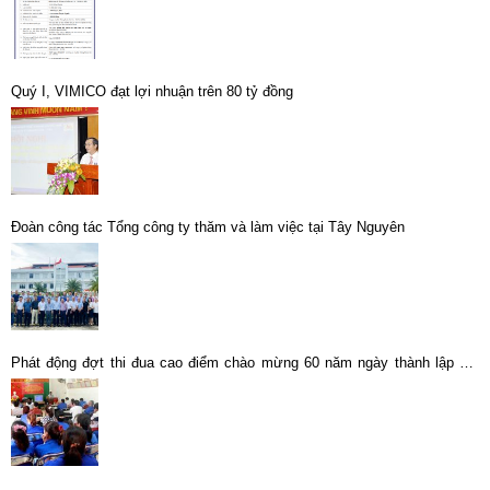
Quý I, VIMICO đạt lợi nhuận trên 80 tỷ đồng
Đoàn công tác Tổng công ty thăm và làm việc tại Tây Nguyên
Phát động đợt thi đua cao điểm chào mừng 60 năm ngày thành lập Mỏ
thiếc Tĩnh Túc và 20 năm ngày thành lập Tổng Công ty Khoáng sản