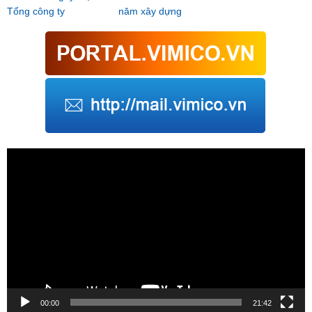
Tổng công ty
năm xây dựng
Trình
chơi
Video
00:00
21:42