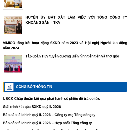
HUYỆN ỦY BÁT XÁT LÀM VIỆC VỚI TỔNG CÔNG TY
KHOÁNG SẢN – TKV
VIMICO tổng kết hoạt động SXKD năm 2023 và Hội nghị Người lao động
năm 2024
Tập đoàn TKV tuyên dương điển hình tiên tiến và thợ giỏi
CÔNG BỐ THÔNG TIN
UBCK Chấp thuận kết quả phát hành cổ phiếu để trả cổ tức
Giải trình kết qủa SXKD quý II. 2026
Báo cáo tài chính quý II. 2026 – Công ty mẹ Tổng công ty
Báo cáo tài chính quý II. 2026 – Hợp nhất Tổng công ty