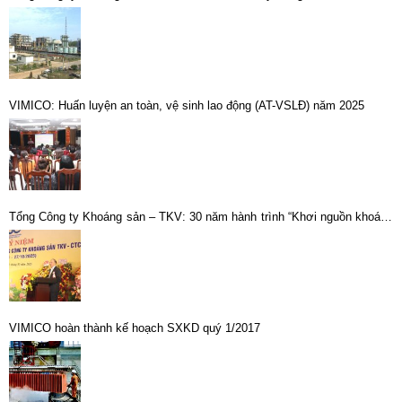
VIMICO: Huấn luyện an toàn, vệ sinh lao động (AT-VSLĐ) năm 2025
Tổng Công ty Khoáng sản – TKV: 30 năm hành trình “Khơi nguồn khoáng
sản, kiến tạo tương lai”
VIMICO hoàn thành kế hoạch SXKD quý 1/2017