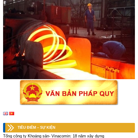
TIÊU ĐIỂM – SỰ KIỆN
Tổng công ty Khoáng sản- Vinacomin: 18 năm xây dựng