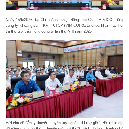
Ngày 15/5/2026, tại Chi nhánh Luyện đồng Lào Cai – VIMICO, Tổng
công ty Khoáng sản TKV – CTCP (VIMICO) đã tổ chức khai mạc Hội
thi thợ giỏi cấp Tổng công ty lần thứ VIII năm 2026.
Với chủ đề “Ôn lý thuyết – luyện tay nghề – thi thợ giỏi”, Hội thi là dịp
để nâng cao kiến thức chuyên môn kỹ thuật, trình độ thực hành nghề