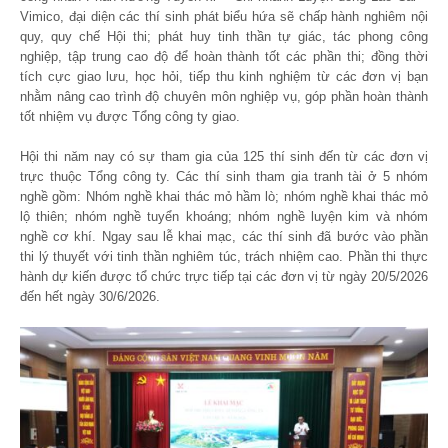
Vimico, đại diện các thí sinh phát biểu hứa sẽ chấp hành nghiêm nội
quy, quy chế Hội thi; phát huy tinh thần tự giác, tác phong công
nghiệp, tập trung cao độ để hoàn thành tốt các phần thi; đồng thời
tích cực giao lưu, học hỏi, tiếp thu kinh nghiệm từ các đơn vị bạn
nhằm nâng cao trình độ chuyên môn nghiệp vụ, góp phần hoàn thành
tốt nhiệm vụ được Tổng công ty giao.
Hội thi năm nay có sự tham gia của 125 thí sinh đến từ các đơn vị
trực thuộc Tổng công ty. Các thí sinh tham gia tranh tài ở 5 nhóm
nghề gồm: Nhóm nghề khai thác mỏ hầm lò; nhóm nghề khai thác mỏ
lộ thiên; nhóm nghề tuyển khoáng; nhóm nghề luyện kim và nhóm
nghề cơ khí. Ngay sau lễ khai mạc, các thí sinh đã bước vào phần
thi lý thuyết với tinh thần nghiêm túc, trách nhiệm cao. Phần thi thực
hành dự kiến được tổ chức trực tiếp tại các đơn vị từ ngày 20/5/2026
đến hết ngày 30/6/2026.