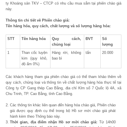
ty Khoáng sản TKV – CTCP có nhu cầu mua sắm tại phiên chào giá
này.
Thông tin chi tiết về
P
hiên
chào
giá
:
Tên hàng hóa, quy cách
, chất lượng
và số lượng hàng hóa:
STT
Tên hàng hóa
Quy cách,
ĐVT
Số
chủng loại
lượng
1
Than cốc luyện
Hàng rời, không
tấn
20.000
kim (quy khô,
bao bì
độ ẩm 0%)
Các khách hàng tham gia phiên chào giá có thể tham khảo thêm về
quy cách, chủng loại và thông tin về chất lượng hàng hóa thực tế tại
Công ty CP Gang thép Cao Bằng, địa chỉ Klm số 7 Quốc lộ 4A, xã
Chu Trinh, TP. Cao Bằng, tỉnh Cao Bằng.
Các thông tin khác liên quan đến hàng hóa chào giá, Phiên chào
giá được quy định cụ thể trong bộ Hồ sơ mời chào giá phát
hành kèm theo Thông báo này.
Thời gian, địa điểm nhận Hồ sơ mời chào giá:
Từ 14h00