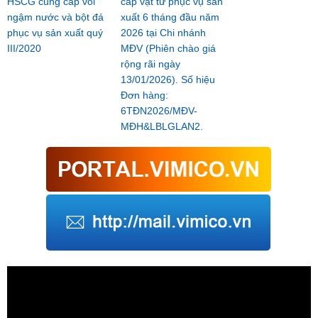
HSCG cung cấp vôi
cấp vật tư phục vụ sản
ngậm nước và bột đá
xuất 6 tháng đầu năm
phục vụ sản xuất quý
2026 tại Chi nhánh
III/2020
MĐV (Phiên chào giá
rộng rãi ngày
13/01/2026). Số hiệu
Đơn hàng:
6TĐN2026/MĐV-
MĐH&LBLGLAN2.
Trình
chơi
Video