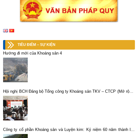
TIÊU ĐIỂM – SỰ KIỆN
Hướng đi mới của Khoáng sản 4
Hội nghị BCH Đảng bộ Tổng công ty Khoáng sản TKV – CTCP (Mở rộng)
Phát huy tinh thần “Kỷ luật và Đồng tâm” quyết tâm hoàn thành toàn diện
nhiệm vụ năm 2025
Công ty cổ phần Khoáng sản và Luyện kim: Kỷ niệm 60 năm thành lập
Mỏ thiếc Tĩnh Túc