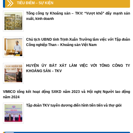
TIÊU ĐIỂM – SỰ KIỆN
Tổng công ty Khoáng sản – TKV: “Vượt khó” đẩy mạnh sản
xuất, kinh doanh
Chủ tịch UBND tỉnh Trịnh Xuân Trường làm việc với Tập đoàn
Công nghiệp Than – Khoáng sản Việt Nam
HUYỆN ỦY BÁT XÁT LÀM VIỆC VỚI TỔNG CÔNG TY
KHOÁNG SẢN – TKV
VIMICO tổng kết hoạt động SXKD năm 2023 và Hội nghị Người lao động
năm 2024
Tập đoàn TKV tuyên dương điển hình tiên tiến và thợ giỏi