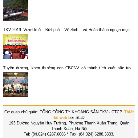
TKV 2019: Vượt khó – Bứt phá – Về đích – và Hoàn thành ngoạn mục
Tuyên dương, khen thưởng con CBCNV có thành tích xuất sắc trong
năm học 2022 – 2023
Cơ quan chủ quản: TỔNG CÔNG TY KHOÁNG SẢN TKV - CTCP.
Thiết
kế web
bởi StaD
193 Đường Nguyễn Huy Tưởng, Phường Thanh Xuân Trung, Quận
Thanh Xuân, Hà Nội
Tel: (84.024) 6287.6666 * Fax: (84.024) 6288.3333.