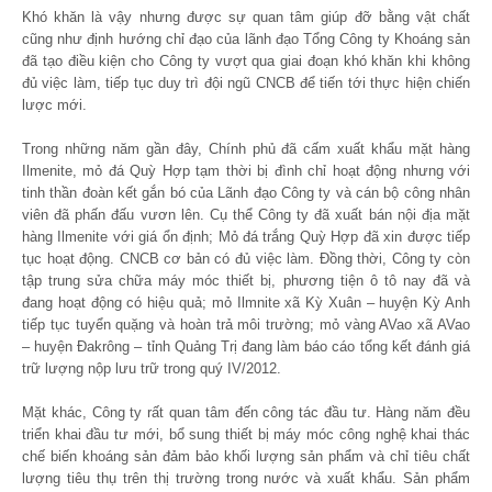
Khó khăn là vậy nhưng được sự quan tâm giúp đỡ bằng vật chất
cũng như định hướng chỉ đạo của lãnh đạo Tổng Công ty Khoáng sản
đã tạo điều kiện cho Công ty vượt qua giai đoạn khó khăn khi không
đủ việc làm, tiếp tục duy trì đội ngũ CNCB để tiến tới thực hiện chiến
lược mới.
Trong những năm gần đây, Chính phủ đã cấm xuất khẩu mặt hàng
Ilmenite, mỏ đá Quỳ Hợp tạm thời bị đình chỉ hoạt động nhưng với
tinh thần đoàn kết gắn bó của Lãnh đạo Công ty và cán bộ công nhân
viên đã phấn đấu vươn lên. Cụ thể Công ty đã xuất bán nội địa mặt
hàng Ilmenite với giá ổn định; Mỏ đá trắng Quỳ Hợp đã xin được tiếp
tục hoạt động. CNCB cơ bản có đủ việc làm. Đồng thời, Công ty còn
tập trung sửa chữa máy móc thiết bị, phương tiện ô tô nay đã và
đang hoạt động có hiệu quả; mỏ Ilmnite xã Kỳ Xuân – huyện Kỳ Anh
tiếp tục tuyển quặng và hoàn trả môi trường; mỏ vàng AVao xã AVao
– huyện Đakrông – tỉnh Quảng Trị đang làm báo cáo tổng kết đánh giá
trữ lượng nộp lưu trữ trong quý IV/2012.
Mặt khác, Công ty rất quan tâm đến công tác đầu tư. Hàng năm đều
triển khai đầu tư mới, bổ sung thiết bị máy móc công nghệ khai thác
chế biến khoáng sản đảm bảo khối lượng sản phẩm và chỉ tiêu chất
lượng tiêu thụ trên thị trường trong nước và xuất khẩu. Sản phẩm