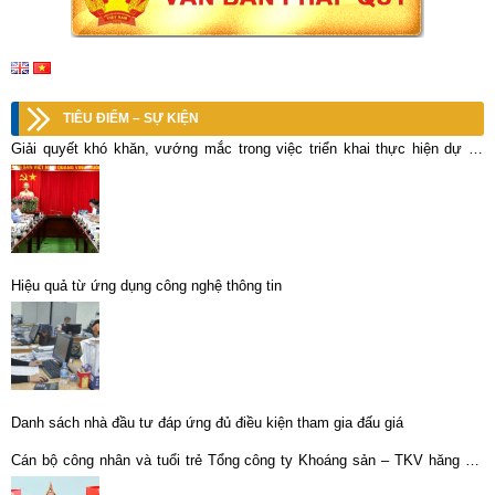
TIÊU ĐIỂM – SỰ KIỆN
Giải quyết khó khăn, vướng mắc trong việc triển khai thực hiện dự án
khai thác, chế biến đất hiếm tại mỏ Đông Pao, huyện Tam Đường
Hiệu quả từ ứng dụng công nghệ thông tin
Danh sách nhà đầu tư đáp ứng đủ điều kiện tham gia đấu giá
Cán bộ công nhân và tuổi trẻ Tổng công ty Khoáng sản – TKV hăng hái
tham gia hiến máu tình nguyện