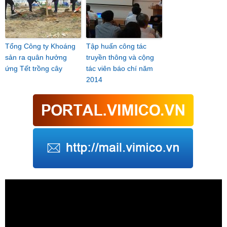
Tổng Công ty Khoáng
Tập huấn công tác
sản ra quân hưởng
truyền thông và cộng
ứng Tết trồng cây
tác viên báo chí năm
2014
Trình
chơi
Video