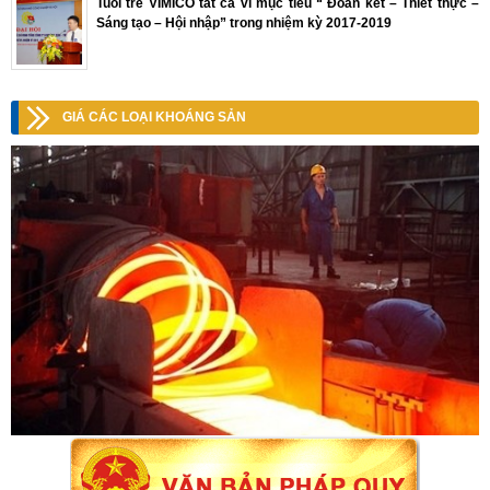
Tuổi trẻ VIMICO tất cả vì mục tiêu “ Đoàn kết – Thiết thực –
Sáng tạo – Hội nhập” trong nhiệm kỳ 2017-2019
GIÁ CÁC LOẠI KHOÁNG SẢN