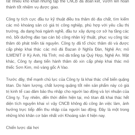
rất nhiều khó khăn nhưng tập thể CNCB đã đoàn kết, vươn lên hoàn
thành tốt nhiệm vụ được giao.
Công ty tích cực đầu tư kỹ thuật điều tra thăm dò địa chất, tìm kiếm
các mỏ khoáng sản có giá trị công nghiệp, phù hợp với yêu cầu thị
trường, đa dạng hoá ngành nghề, đầu tư xây dựng cơ sở hạ tầng các
mỏ, bồi dưỡng đào tạo cán bộ công nhân kỹ thuật, phục vụ công tác
thăm dò phát triển tài nguyên. Công ty đã tổ chức thăm dò và được
cấp phép khai thác các mỏ đá Bazan ở Nghĩa Đàn, Nghệ An; mỏ
ILMENIT ở Kỳ Anh, Hà Tĩnh; mỏ đá trắng tại Quỳ Hợp, Nghệ An. Mặt
khác, Công ty đang tiến hành thăm dò xin cấp phép khai thác mỏ
thiếc Sơn Kim, mỏ vàng gốc A Vao.
Trước đây, thế mạnh chủ lực của Công ty là khai thác chế biến quặng
titan. Do hàm lượng, chất lượng quặng tốt nên sản phẩm này có giá
trị kinh tế cao đảm bảo thu nhập cho người lao động và lợi nhuận của
Công ty. Tuy nhiên, đến thời điểm hiện tại, mỏ titan đã khai thác hết
diện tích nguyên khai vì vậy CNCB không đủ công ăn việc làm, ảnh
hưởng trực tiếp đến thu nhập của người lao động. Đây là một trong
những khó khăn cơ bản nhất với Khoáng sản 4 hiện nay.
Chiến lược dài hơi