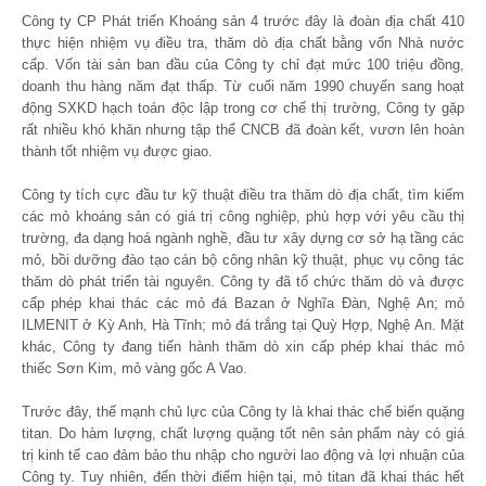
Công ty CP Phát triển Khoáng sản 4 trước đây là đoàn địa chất 410
thực hiện nhiệm vụ điều tra, thăm dò địa chất bằng vốn Nhà nước
cấp. Vốn tài sản ban đầu của Công ty chỉ đạt mức 100 triệu đồng,
doanh thu hàng năm đạt thấp. Từ cuối năm 1990 chuyển sang hoạt
động SXKD hạch toán độc lập trong cơ chế thị trường, Công ty gặp
rất nhiều khó khăn nhưng tập thể CNCB đã đoàn kết, vươn lên hoàn
thành tốt nhiệm vụ được giao.
Công ty tích cực đầu tư kỹ thuật điều tra thăm dò địa chất, tìm kiếm
các mỏ khoáng sản có giá trị công nghiệp, phù hợp với yêu cầu thị
trường, đa dạng hoá ngành nghề, đầu tư xây dựng cơ sở hạ tầng các
mỏ, bồi dưỡng đào tạo cán bộ công nhân kỹ thuật, phục vụ công tác
thăm dò phát triển tài nguyên. Công ty đã tổ chức thăm dò và được
cấp phép khai thác các mỏ đá Bazan ở Nghĩa Đàn, Nghệ An; mỏ
ILMENIT ở Kỳ Anh, Hà Tĩnh; mỏ đá trắng tại Quỳ Hợp, Nghệ An. Mặt
khác, Công ty đang tiến hành thăm dò xin cấp phép khai thác mỏ
thiếc Sơn Kim, mỏ vàng gốc A Vao.
Trước đây, thế mạnh chủ lực của Công ty là khai thác chế biến quặng
titan. Do hàm lượng, chất lượng quặng tốt nên sản phẩm này có giá
trị kinh tế cao đảm bảo thu nhập cho người lao động và lợi nhuận của
Công ty. Tuy nhiên, đến thời điểm hiện tại, mỏ titan đã khai thác hết