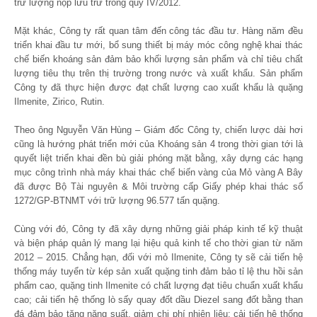
trữ lượng nộp lưu trữ trong quý IV/2012.
Mặt khác, Công ty rất quan tâm đến công tác đầu tư. Hàng năm đều
triển khai đầu tư mới, bổ sung thiết bị máy móc công nghệ khai thác
chế biến khoáng sản đảm bảo khối lượng sản phẩm và chỉ tiêu chất
lượng tiêu thụ trên thị trường trong nước và xuất khẩu. Sản phẩm
Công ty đã thực hiện được đạt chất lượng cao xuất khẩu là quặng
Ilmenite, Zirico, Rutin.
Theo ông Nguyễn Văn Hùng – Giám đốc Công ty, chiến lược dài hơi
cũng là hướng phát triển mới của Khoáng sản 4 trong thời gian tới là
quyết liệt triển khai đền bù giải phóng mặt bằng, xây dựng các hạng
mục công trình nhà máy khai thác chế biến vàng của Mỏ vàng A Bây
đã được Bộ Tài nguyên & Môi trường cấp Giấy phép khai thác số
1272/GP-BTNMT với trữ lượng 96.577 tấn quặng.
Cùng với đó, Công ty đã xây dựng những giải pháp kinh tế kỹ thuật
và biện pháp quản lý mang lại hiệu quả kinh tế cho thời gian từ năm
2012 – 2015. Chẳng hạn, đối với mỏ Ilmenite, Công ty sẽ cải tiến hệ
thống máy tuyển từ kép sản xuất quặng tinh đảm bảo tỉ lệ thu hồi sản
phẩm cao, quặng tinh Ilmenite có chất lượng đạt tiêu chuẩn xuất khẩu
cao; cải tiến hệ thống lò sấy quay đốt dầu Diezel sang đốt bằng than
đá đảm bảo tăng năng suất, giảm chi phí nhiên liệu; cải tiến hệ thống