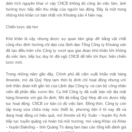
diện tích nguyên khai vì vậy CNCB không đủ công ăn việc làm, ảnh
hưởng trực tiếp đến thu nhập của người lao động. Đây là một trong
những khó khăn cơ bản nhất với Khoáng sản 4 hiện nay.
Chiến lược dài hơi
Khó khăn là vậy nhưng được sự quan tâm giúp đỡ bằng vật chất
cũng như định hướng chỉ đạo của lãnh đạo Tổng Công ty Khoáng sản
đã tạo điều kiện cho Công ty vượt qua giai đoạn khó khăn khi không
đủ việc làm, tiếp tục duy trì đội ngũ CNCB để tiến tới thực hiện chiến
lược mới.
Trong những năm gần đây, Chính phủ đã cấm xuất khẩu mặt hàng
Ilmenite, mỏ đá Quỳ Hợp tạm thời bị đình chỉ hoạt động nhưng với
tinh thần đoàn kết gắn bó của Lãnh đạo Công ty và cán bộ công nhân
viên đã phấn đấu vươn lên. Cụ thể Công ty đã xuất bán nội địa mặt
hàng Ilmenite với giá ổn định; Mỏ đá trắng Quỳ Hợp đã xin được tiếp
tục hoạt động. CNCB cơ bản có đủ việc làm. Đồng thời, Công ty còn
tập trung sửa chữa máy móc thiết bị, phương tiện ô tô nay đã và
đang hoạt động có hiệu quả; mỏ Ilmnite xã Kỳ Xuân – huyện Kỳ Anh
tiếp tục tuyển quặng và hoàn trả môi trường; mỏ vàng AVao xã AVao
– huyện Đakrông – tỉnh Quảng Trị đang làm báo cáo tổng kết đánh giá