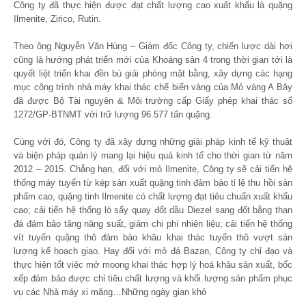
Công ty đã thực hiện được đạt chất lượng cao xuất khẩu là quặng
Ilmenite, Zirico, Rutin.
Theo ông Nguyễn Văn Hùng – Giám đốc Công ty, chiến lược dài hơi
cũng là hướng phát triển mới của Khoáng sản 4 trong thời gian tới là
quyết liệt triển khai đền bù giải phóng mặt bằng, xây dựng các hạng
mục công trình nhà máy khai thác chế biến vàng của Mỏ vàng A Bây
đã được Bộ Tài nguyên & Môi trường cấp Giấy phép khai thác số
1272/GP-BTNMT với trữ lượng 96.577 tấn quặng.
Cùng với đó, Công ty đã xây dựng những giải pháp kinh tế kỹ thuật
và biện pháp quản lý mang lại hiệu quả kinh tế cho thời gian từ năm
2012 – 2015. Chẳng hạn, đối với mỏ Ilmenite, Công ty sẽ cải tiến hệ
thống máy tuyển từ kép sản xuất quặng tinh đảm bảo tỉ lệ thu hồi sản
phẩm cao, quặng tinh Ilmenite có chất lượng đạt tiêu chuẩn xuất khẩu
cao; cải tiến hệ thống lò sấy quay đốt dầu Diezel sang đốt bằng than
đá đảm bảo tăng năng suất, giảm chi phí nhiên liệu; cải tiến hệ thống
vít tuyển quặng thô đảm bảo khâu khai thác tuyển thô vượt sản
lượng kế hoạch giao. Hay đối với mỏ đá Bazan, Công ty chỉ đạo và
thực hiện tốt việc mở moong khai thác hợp lý hoá khâu sản xuất, bốc
xếp đảm bảo được chỉ tiêu chất lượng và khối lượng sản phẩm phục
vụ các Nhà máy xi măng…Những ngày gian khó