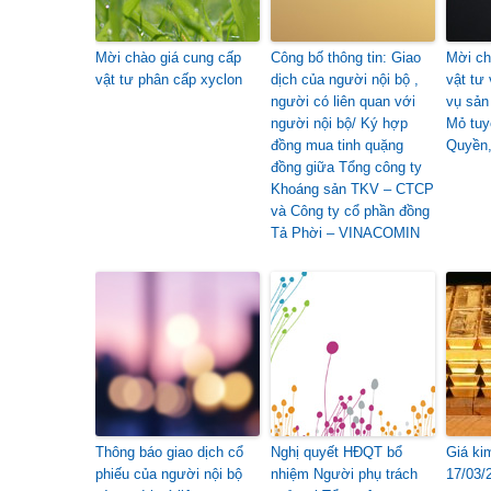
Mời chào giá cung cấp
Công bố thông tin: Giao
Mời ch
vật tư phân cấp xyclon
dịch của người nội bộ ,
vật tư
người có liên quan với
vụ sản
người nội bộ/ Ký hợp
Mỏ tuy
đồng mua tinh quặng
Quyền,
đồng giữa Tổng công ty
Khoáng sản TKV – CTCP
và Công ty cổ phần đồng
Tả Phời – VINACOMIN
Thông báo giao dịch cổ
Nghị quyết HĐQT bổ
Giá ki
phiếu của người nội bộ
nhiệm Người phụ trách
17/03/