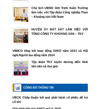
Chủ tịch UBND tỉnh Trịnh Xuân Trường
làm việc với Tập đoàn Công nghiệp Than
– Khoáng sản Việt Nam
HUYỆN ỦY BÁT XÁT LÀM VIỆC VỚI
TỔNG CÔNG TY KHOÁNG SẢN – TKV
VIMICO tổng kết hoạt động SXKD năm 2023 và Hội
nghị Người lao động năm 2024
Tập đoàn TKV tuyên dương điển hình
tiên tiến và thợ giỏi
CÔNG BỐ THÔNG TIN
UBCK Chấp thuận kết quả phát hành cổ phiếu để trả
cổ tức
Giải trình kết qủa SXKD quý II. 2026