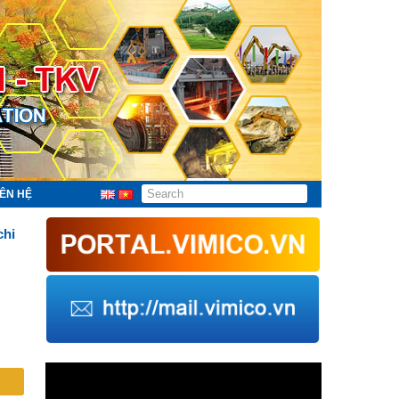
IÊN HỆ
chi
Trình
chơi
Video