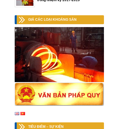
trong nhiệm kỳ 2017-2019
GIÁ CÁC LOẠI KHOÁNG SẢN
TIÊU ĐIỂM – SỰ KIỆN