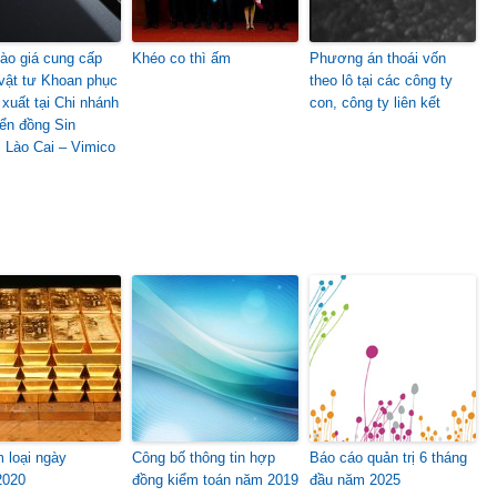
ào giá cung cấp
Khéo co thì ấm
Phương án thoái vốn
 vật tư Khoan phục
theo lô tại các công ty
 xuất tại Chi nhánh
con, công ty liên kết
ển đồng Sin
 Lào Cai – Vimico
m loại ngày
Công bố thông tin hợp
Báo cáo quản trị 6 tháng
2020
đồng kiểm toán năm 2019
đầu năm 2025