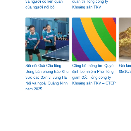
và người có liên quan
quản trị Tổng công ty
của người nội bộ
Khoáng sản TKV
Sôi nổi Giải Cầu lông –
Công bố thông tin: Quyết
Giá ki
Bóng bàn phong trào Khu
định bổ nhiệm Phó Tổng
05/10/
vực các đơn vị vùng Hà
giám đốc Tổng công ty
Nội và ngoài Quảng Ninh
Khoáng sản TKV – CTCP
năm 2025