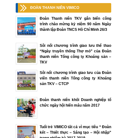
ĐOÀN THANH NIÊN VIMICO
Đoàn Thanh niên TKV gắn biển công
trình chào mừng kỷ niệm 90 năm Ngày
thành lập Đoàn TNCS Hồ Chí Minh 26/3
Sôi nổi chương trình giao lưu thể thao
“Ngày truyền thống Thợ mỏ” của Đoàn
thanh niên Tổng công ty Khoáng sản –
TKV
Sôi nổi chương trình giao lưu của Đoàn
viên thanh niên Tổng công ty Khoáng
sản TKV – CTCP
Đoàn thanh niên khối Doanh nghiệp tổ
chức ngày hội hiến máu năm 2017
Tuổi trẻ VIMICO tất cả vì mục tiêu “ Đoàn
kết – Thiết thực – Sáng tạo – Hội nhập”