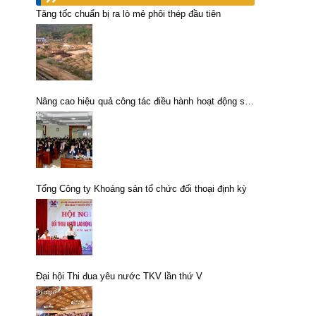
Tăng tốc chuẩn bị ra lò mẻ phôi thép đầu tiên
Nâng cao hiệu quả công tác điều hành hoạt động sản
xuất, kinh doanh toàn Tổng công ty
Tổng Công ty Khoáng sản tổ chức đối thoại định kỳ
Đại hội Thi đua yêu nước TKV lần thứ V