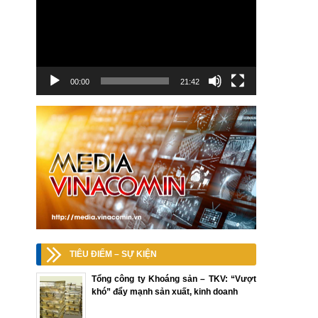
00:00
21:42
TIÊU ĐIỂM – SỰ KIỆN
Tổng công ty Khoáng sản – TKV: “Vượt
khó” đẩy mạnh sản xuất, kinh doanh