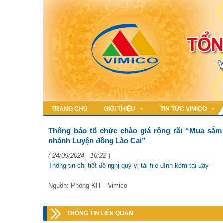
TRANG CHỦ
GIỚI THIỆU
TIN TỨC VIMICO
Thông báo tổ chức chào giá rộng rãi “Mua sắm 
nhánh Luyện đồng Lào Cai”
( 24/09/2024 - 16:22
)
Thông tin chi tiết đề nghị quý vị tải file đính kèm tại đây
Nguồn: Phòng KH – Vimico
THÔNG TIN LIÊN QUAN