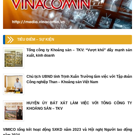
TIÊU ĐIỂM – SỰ KIỆN
Tổng công ty Khoáng sản – TKV: “Vượt khó” đẩy mạnh sản
xuất, kinh doanh
Chủ tịch UBND tỉnh Trịnh Xuân Trường làm việc với Tập đoàn
Công nghiệp Than – Khoáng sản Việt Nam
HUYỆN ỦY BÁT XÁT LÀM VIỆC VỚI TỔNG CÔNG TY
KHOÁNG SẢN – TKV
VIMICO tổng kết hoạt động SXKD năm 2023 và Hội nghị Người lao động