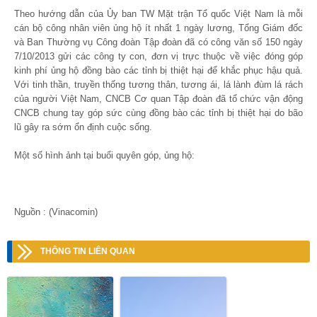
Theo hướng dẫn của Ủy ban TW Mặt trận Tổ quốc Việt Nam là mỗi
cán bộ công nhân viên ủng hộ ít nhất 1 ngày lương, Tổng Giám đốc
và Ban Thường vụ Công đoàn Tập đoàn đã có công văn số 150 ngày
7/10/2013 gửi các công ty con, đơn vị trực thuộc về việc đóng góp
kinh phí ủng hộ đồng bào các tỉnh bị thiệt hại để khắc phục hậu quả.
Với tinh thần, truyền thống tương thân, tương ái, lá lành đùm lá rách
của người Việt Nam, CNCB Cơ quan Tập đoàn đã tổ chức vận động
CNCB chung tay góp sức cùng đồng bào các tỉnh bị thiệt hại do bão
lũ gây ra sớm ổn định cuộc sống.
Một số hình ảnh tại buổi quyên góp, ủng hộ:
Nguồn : (Vinacomin)
THÔNG TIN LIÊN QUAN