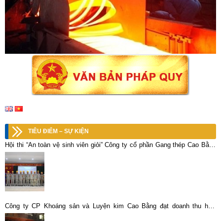
TIÊU ĐIỂM – SỰ KIỆN
Hội thi “An toàn vệ sinh viên giỏi” Công ty cổ phần Gang thép Cao Bằng
lần thứ V, năm 2023 thành công tốt đẹp
Công ty CP Khoáng sản và Luyện kim Cao Bằng đạt doanh thu hơn
117,4 tỷ đồng