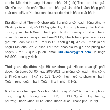
chính). Mỗi khách hàng chỉ được nhận 01 (một) Thư mời chào giá.
Khi đến trực tiếp nhận Thư mời chào giá, đại diện khách hàng phải
xuất trình giấy giới thiệu còn hiệu lực do khách hàng phát hành.
Địa điểm phát Thư mời chào giá:
Tại phòng Kế hoạch Tổng công ty
Khoáng sản – TKV, số 193 Nguyễn Huy Tưởng, phường Thanh Xuân
Trung, quận Thanh Xuân, Thành phố Hà Nội. Trường hợp khách hàng
nhận Thư mời chào giá qua Email/EMS, khách hàng phải scan Giấy
giới thiệu còn hiệu lực, CMND/CCCD còn giá trị, địa chỉ Email/địa chỉ
nhận EMS của đơn vị nhận Thư mời chào giá và gửi cho phòng Kế
hoạch VIMICO qua địa chỉ email
khzvimico@gmail.com
để nhận
HSMCG theo quy định.
Thời gian, địa điểm nộp Hồ sơ chào giá
: Hồ sơ chào giá phải
được nộp trước 09h00 ngày 20/9/2021 tại phòng Kế hoạch Tổng công
ty Khoáng sản – TKV, số 193 Nguyễn Huy Tưởng, phường Thanh
Xuân Trung, quận Thanh Xuân, Thành phố Hà Nội.
Mở hồ sơ chào giá
: Vào hồi 09h30 ngày 20/9/2021 tại Văn phòng
Tổng công ty Khoáng sản – TKV, số 193 Nguyễn Huy Tưởng,
phường Thanh Xuân Trung, quận Thanh Xuân, Thành phố Hà Nội.