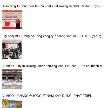
Trao tặng lô đồng tấm lần đầu đạt chất lượng 99,99% để đúc tượng đài
Bác Hồ
Hội nghị BCH Đảng bộ Tổng công ty Khoáng sản TKV – CTCP (Mở rộng)
Phát huy tinh thần “Kỷ luật và Đồng tâm” quyết tâm hoàn thành toàn diện
nhiệm vụ năm 2025
VIMICO: Tuyên dương, khen thưởng con CBCNV – LĐ có thành tích
xuất sắc trong năm học 2023 – 2024
VIMICO – CHẶNG ĐƯỜNG 27 NĂM XÂY DỰNG, PHÁT TRIỂN