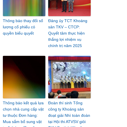
Thông báo thay đổi số
Đảng ủy TCT Khoáng
lượng cổ phiếu có
sản TKV – CTCP:
quyền biểu quyết
Quyết tâm thực hiện
thắng lợi nhiệm vụ
chính trị năm 2025
Thông báo kết quả lựa
Đoàn thí sinh Tổng
chọn nhà cung cấp vật
công ty Khoáng sản
tư thuộc Đơn hàng:
đoạt giải Nhì toàn đoàn
Mua sắm bổ sung vật
tại Hội thi ATVSV giỏi