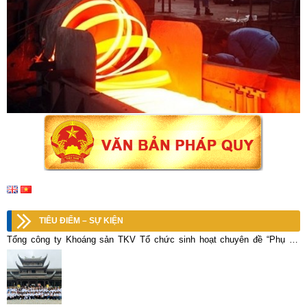
TIÊU ĐIỂM – SỰ KIỆN
Tổng công ty Khoáng sản TKV Tổ chức sinh hoạt chuyên đề “Phụ nữ
Vimico trong thời đại mới”