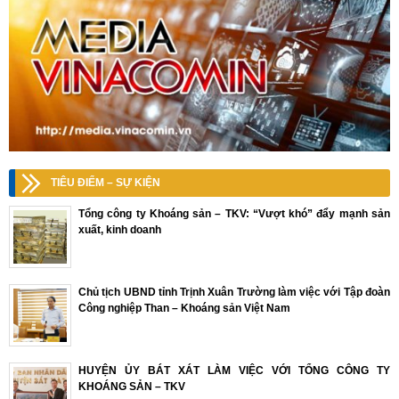
TIÊU ĐIỂM – SỰ KIỆN
Tổng công ty Khoáng sản – TKV: “Vượt khó” đẩy mạnh sản
xuất, kinh doanh
Chủ tịch UBND tỉnh Trịnh Xuân Trường làm việc với Tập đoàn
Công nghiệp Than – Khoáng sản Việt Nam
HUYỆN ỦY BÁT XÁT LÀM VIỆC VỚI TỔNG CÔNG TY
KHOÁNG SẢN – TKV