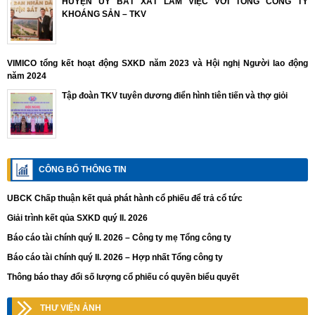
HUYỆN ỦY BÁT XÁT LÀM VIỆC VỚI TỔNG CÔNG TY
KHOÁNG SẢN – TKV
VIMICO tổng kết hoạt động SXKD năm 2023 và Hội nghị Người lao động
năm 2024
Tập đoàn TKV tuyên dương điển hình tiên tiến và thợ giỏi
CÔNG BỐ THÔNG TIN
UBCK Chấp thuận kết quả phát hành cổ phiếu để trả cổ tức
Giải trình kết qủa SXKD quý II. 2026
Báo cáo tài chính quý II. 2026 – Công ty mẹ Tổng công ty
Báo cáo tài chính quý II. 2026 – Hợp nhất Tổng công ty
Thông báo thay đổi số lượng cổ phiếu có quyền biểu quyết
THƯ VIỆN ẢNH