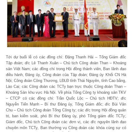
Tới dự buổi lễ có các đồng chí: Đặng Thanh Hải – Tổng Giám đốc
Tập đoàn; đ/c Lê Thanh Xuân – Chủ tịch Công đoàn Than – Khoáng
sản Việt Nam; các đồng chí trong Hội đồng thành viên, Ban lãnh đạo
điều hành, Đảng ủy, Công đoàn của Tập đoàn; Đảng ủy Khối CN Hà
Nội; Công đoàn Công Thương, LĐLĐ tỉnh Thái Nguyên, tỉnh Cao bằng,
Lào Cai; các Công đoàn các TCTy bạn trực thuộc Công đoàn Than –
Khoáng Sản khu vực Hà Nội. Về phía Tổng Công ty khoáng sản TKV
– CTCP có các đồng chí: Trần Quốc Lộc – Chủ tịch HĐTV; đ/c
Nguyễn Tiến Mạnh – Bí thư Đảng ủy, Tổng Giám đốc; đ/c Bùi Văn
Chu – Chủ tịch Công đoàn Tổng Công ty; các đ/c trong Hội đồng quản
trị, ban kiểm soát, phó Bí thư Đảng ủy, phó Tổng giám đốc TCTy;
Giám đốc, Chủ tịch Công đoàn các đơn vị, các đ/c nguyên lãnh đạo
chuyên môn TCTy, Ban thường vụ Công đoàn các khóa cùng sự có