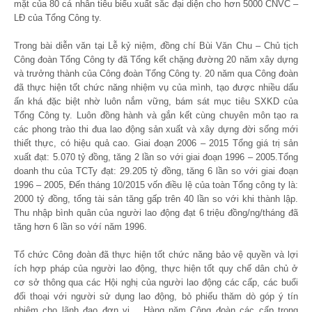
mặt của 80 cá nhân tiêu biểu xuất sắc đại diện cho hơn 5000 CNVC –
LĐ của Tổng Công ty.
Trong bài diễn văn tại Lễ kỷ niệm, đồng chí Bùi Văn Chu – Chủ tịch
Công đoàn Tổng Công ty đã Tổng kết chặng đường 20 năm xây dựng
và trưởng thành của Công đoàn Tổng Công ty. 20 năm qua Công đoàn
đã thực hiện tốt chức năng nhiệm vụ của mình, tạo được nhiều dấu
ấn khá đặc biệt nhờ luôn nắm vững, bám sát mục tiêu SXKD của
Tổng Công ty. Luôn đồng hành và gắn kết cùng chuyên môn tạo ra
các phong trào thi đua lao động sản xuất và xây dựng đời sống mới
thiết thực, có hiệu quả cao. Giai đoạn 2006 – 2015 Tổng giá trị sản
xuất đạt: 5.070 tỷ đồng, tăng 2 lần so với giai đoạn 1996 – 2005.Tổng
doanh thu của TCTy đạt: 29.205 tỷ đồng, tăng 6 lần so với giai đoạn
1996 – 2005, Đến tháng 10/2015 vốn điều lệ của toàn Tổng công ty là:
2000 tỷ đồng, tổng tài sản tăng gấp trên 40 lần so với khi thành lập.
Thu nhập bình quân của người lao động đạt 6 triệu đồng/ng/tháng đã
tăng hơn 6 lần so vớí năm 1996.
Tổ chức Công đoàn đã thực hiện tốt chức năng bảo vệ quyền và lợi
ích hợp pháp của người lao động, thực hiện tốt quy chế dân chủ ở
cơ sở thông qua các Hội nghị của người lao động các cấp, các buổi
đối thoại với người sử dụng lao động, bỏ phiếu thăm dò góp ý tín
nhiệm cho lãnh đạo đơn vị …Hàng năm Công đoàn các cấp trong