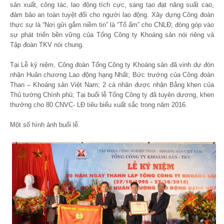
sản xuất, công tác, lao động tích cực, sáng tạo đạt năng suất cao,
đảm bảo an toàn tuyệt đối cho người lao động. Xây dựng Công đoàn
thực sự là “Nơi gửi gắm niềm tin” là “Tổ ấm” cho CNLĐ; đóng góp vào
sự phát triển bền vững của Tổng Công ty Khoáng sản nói riêng và
Tập đoàn TKV nói chung.
Tại Lễ kỷ niệm, Công đoàn Tổng Công ty Khoáng sản đã vinh dự đón
nhận Huân chương Lao động hạng Nhất; Bức trướng của Công đoàn
Than – Khoáng sản Việt Nam; 2 cá nhân được nhận Bằng khen của
Thủ tướng Chính phủ; Tại buổi lễ Tổng Công ty đã tuyên dương, khen
thưởng cho 80 CNVC- LĐ tiêu biểu xuất sắc trong năm 2016.
Một số hình ảnh buổi lễ.