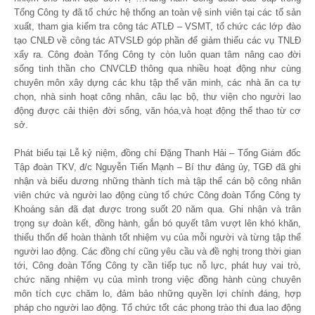
Tổng Công ty đã tổ chức hệ thống an toàn vệ sinh viên tại các tổ sản
xuất, tham gia kiểm tra công tác ATLĐ – VSMT, tổ chức các lớp đào
tạo CNLĐ về công tác ATVSLĐ góp phần để giảm thiểu các vụ TNLĐ
xẩy ra. Công đoàn Tổng Công ty còn luôn quan tâm nâng cao đời
sống tinh thần cho CNVCLĐ thông qua nhiều hoạt động như cùng
chuyên môn xây dựng các khu tập thể văn minh, các nhà ăn ca tự
chọn, nhà sinh hoạt công nhân, câu lạc bộ, thư viện cho người lao
động được cải thiện đời sống, văn hóa,và hoạt động thể thao từ cơ
sở.
Phát biểu tại Lễ kỷ niệm, đồng chí Đặng Thanh Hải – Tổng Giám đốc
Tập đoàn TKV, đ/c Nguyễn Tiến Mạnh – Bí thư đảng ủy, TGĐ đã ghi
nhận và biểu dương những thành tích mà tập thể cán bộ công nhân
viên chức và người lao động cùng tổ chức Công đoàn Tổng Công ty
Khoáng sản đã đạt được trong suốt 20 năm qua. Ghi nhận và trân
trọng sự đoàn kết, đồng hành, gắn bó quyết tâm vượt lên khó khăn,
thiếu thốn để hoàn thành tốt nhiệm vụ của mỗi người và từng tập thể
người lao động. Các đồng chí cũng yêu cầu và đề nghị trong thời gian
tới, Công đoàn Tổng Công ty cần tiếp tục nỗ lực, phát huy vai trò,
chức năng nhiệm vụ của mình trong việc đồng hành cùng chuyên
môn tích cực chăm lo, đảm bảo những quyền lợi chính đáng, hợp
pháp cho người lao động. Tổ chức tốt các phong trào thi đua lao động