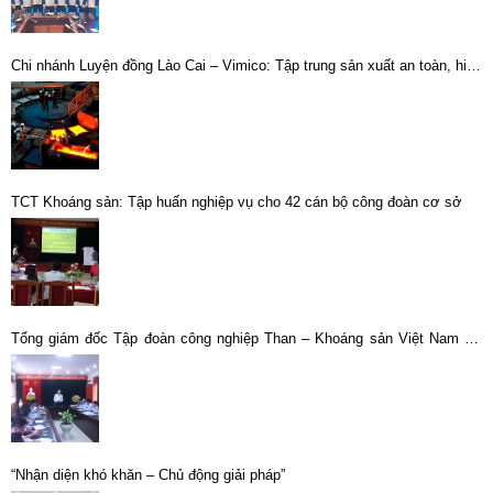
Chi nhánh Luyện đồng Lào Cai – Vimico: Tập trung sản xuất an toàn, hiệu
quả ngay từ những tháng đầu, quý đầu năm 2023
TCT Khoáng sản: Tập huấn nghiệp vụ cho 42 cán bộ công đoàn cơ sở
Tổng giám đốc Tập đoàn công nghiệp Than – Khoáng sản Việt Nam tới
thăm và làm việc tại Chi nhánh Mỏ tuyển đồng Sin Quyền, Lào Cai –
Vimico
“Nhận diện khó khăn – Chủ động giải pháp”