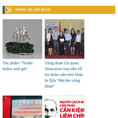
THÔNG TIN LIÊN QUAN
Tác phẩm “Thuận
Công đoàn Cơ quan
buồm xuôi gió”
Vinacomin trao tiền hỗ
trợ đoàn viên khó khăn
từ Qũy “Mái ấm công
đoàn”