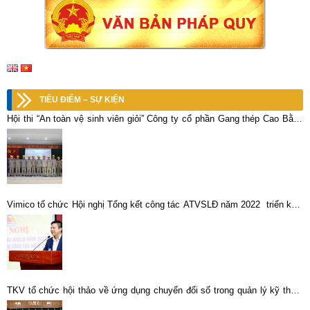
TIÊU ĐIỂM – SỰ KIỆN
Hội thi “An toàn vệ sinh viên giỏi” Công ty cổ phần Gang thép Cao Bằng
lần thứ V, năm 2023 thành công tốt đẹp
Vimico tổ chức Hội nghị Tổng kết công tác ATVSLĐ năm 2022 triển khai
nhiệm vụ công tác năm 2023
TKV tổ chức hội thảo về ứng dụng chuyển đổi số trong quản lý kỹ thuật
công nghệ, quản trị chi phí