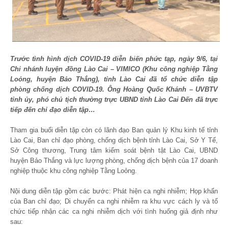
Trước tình hình dịch COVID-19 diễn biến phức tạp, ngày 9/6, tại
Chi nhánh luyện đồng Lào Cai – VIMICO (Khu công nghiệp Tằng
Loỏng, huyện Bảo Thắng), tỉnh Lào Cai đã tổ chức diễn tập
phòng chống dịch COVID-19. Ông Hoàng Quốc Khánh – UVBTV
tỉnh ủy, phó chủ tịch thường trực UBND tỉnh Lào Cai Đến đã trực
tiếp đến chỉ đạo diễn tập…
Tham gia buổi diễn tập còn có lãnh đạo Ban quản lý Khu kinh tế tỉnh
Lào Cai, Ban chỉ đạo phòng, chống dịch bệnh tỉnh Lào Cai, Sở Y Tế,
Sở Công thương, Trung tâm kiểm soát bệnh tật Lào Cai, UBND
huyện Bảo Thắng và lực lượng phòng, chống dịch bệnh của 17 doanh
nghiệp thuộc khu công nghiệp Tằng Loỏng.
Nội dung diễn tập gồm các bước: Phát hiện ca nghi nhiễm; Họp khẩn
của Ban chỉ đạo; Di chuyển ca nghi nhiễm ra khu vực cách ly và tổ
chức tiếp nhận các ca nghi nhiễm dịch với tình huống giả định như
sau: