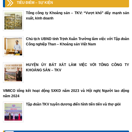
TIÊU ĐIỂM – SỰ KIỆN
Tổng công ty Khoáng sản – TKV: “Vượt khó” đẩy mạnh sản
xuất, kinh doanh
Chủ tịch UBND tỉnh Trịnh Xuân Trường làm việc với Tập đoàn
Công nghiệp Than – Khoáng sản Việt Nam
HUYỆN ỦY BÁT XÁT LÀM VIỆC VỚI TỔNG CÔNG TY
KHOÁNG SẢN – TKV
VIMICO tổng kết hoạt động SXKD năm 2023 và Hội nghị Người lao động
năm 2024
Tập đoàn TKV tuyên dương điển hình tiên tiến và thợ giỏi