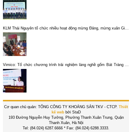
KLM Thái Nguyên tổ chức nhiều hoạt động mừng Đảng, mừng xuân Giáp
Ngọ 2014
Vimico: Tổ chức chương trình trải nghiệm làng nghề gốm Bát Tràng và
tuyên dương con CBCNV-LĐ xuất sắc năm học 2024–2025
Cơ quan chủ quản: TỔNG CÔNG TY KHOÁNG SẢN TKV - CTCP.
Thiết
kế web
bởi StaD
193 Đường Nguyễn Huy Tưởng, Phường Thanh Xuân Trung, Quận
Thanh Xuân, Hà Nội
Tel: (84.024) 6287.6666 * Fax: (84.024) 6288.3333.