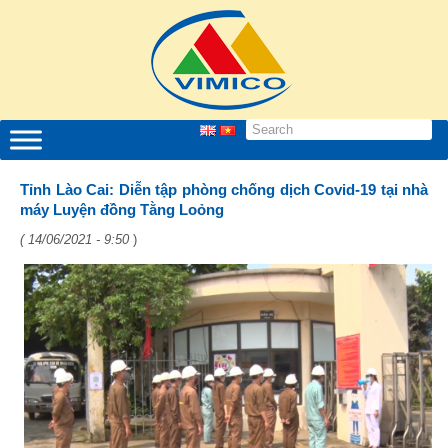
Tỉnh Lào Cai: Diễn tập phòng chống dịch Covid-19 tại nhà
máy Luyện đồng Tằng Loỏng
( 14/06/2021 - 9:50
)