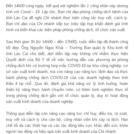
Đến 14h00 cùng ngày, kết quả xét nghiệm lần 1 công nhân này dương
tính với Covid – 19. Lập tức, Ban chỉ đạo phòng chống dịch bệnh của
tỉnh Lào Cai đề nghị Chi nhánh thực hiện công tác truy vết, cách ly.
Ban chỉ đạo của Chi nhánh tiếp tục triệu tập họp khẩn
đánh giá tình
hình và triển khai các biện pháp phòng chống dịch, tổ chức sản xuất
.
Sau thời gian 3h (từ 14h00 – đến 17h00), cuộc diễn tập đã thành công
tốt đẹp. Ông Nguyễn Ngọc Khải – Trưởng Ban quản lý Khu kinh tế
tỉnh Lào Cai cho biết, đợt diễn tập này không chỉ nhằm thực hiện
Quyết định của Bộ Y tế về việc hướng dẫn các phương án phòng
chống dịch khi có trường hợp mắc COVID-19 tại khu công nghiệp, cơ
sở sản xuất kinh doanh, mà còn nâng cao năng lực lãnh đạo và thực
hành phòng chống dịch COVID-19 của các doanh nghiệp theo tinh
thần 4 tại chỗ. Qua đó, đánh giá khả năng xử lý tình huống, hoàn
thiện kỹ năng thực hành chuyên môn, có thêm kinh nghiệm thực tế
trong phòng chống dịch gắn với tổ chức quản lý, duy trì hoạt động
sản xuất kinh doanh của doanh nghiệp.
Thông qua diễn tập còn nâng cao năng lực chỉ huy, điều tra, rà soát,
truy vết và cách ly cho cán bộ, công nhân viên khi xảy ra dịch. Hạn
chế tối đa các thiệt hại và các tác động tiêu cực khác đến sức khỏe
người lao động và hiệu quả sản xuất kinh doanh của Chi nhánh.