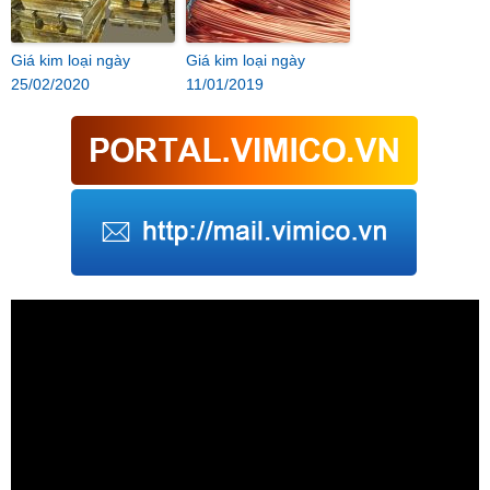
Giá kim loại ngày
Giá kim loại ngày
25/02/2020
11/01/2019
Trình
chơi
Video