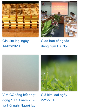
Giá kim loại ngày
Giao ban công tác
14/02/2020
đảng cụm Hà Nội
VIMICO tổng kết hoạt
Giá kim loại ngày
động SXKD năm 2023
22/5/2015
và Hội nghị Người lao