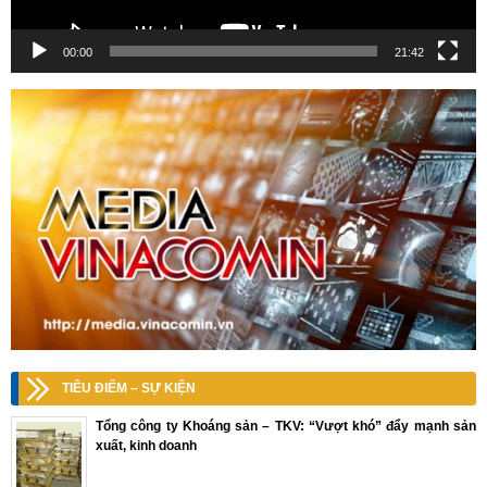
00:00
21:42
TIÊU ĐIỂM – SỰ KIỆN
Tổng công ty Khoáng sản – TKV: “Vượt khó” đẩy mạnh sản
xuất, kinh doanh