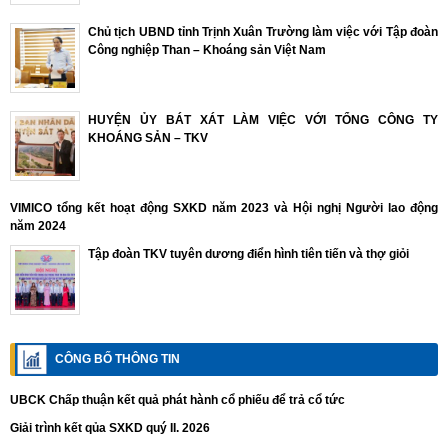
Chủ tịch UBND tỉnh Trịnh Xuân Trường làm việc với Tập đoàn
Công nghiệp Than – Khoáng sản Việt Nam
HUYỆN ỦY BÁT XÁT LÀM VIỆC VỚI TỔNG CÔNG TY
KHOÁNG SẢN – TKV
VIMICO tổng kết hoạt động SXKD năm 2023 và Hội nghị Người lao động
năm 2024
Tập đoàn TKV tuyên dương điển hình tiên tiến và thợ giỏi
CÔNG BỐ THÔNG TIN
UBCK Chấp thuận kết quả phát hành cổ phiếu để trả cổ tức
Giải trình kết qủa SXKD quý II. 2026