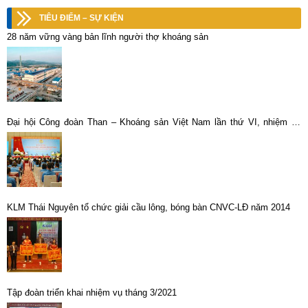
TIÊU ĐIỂM – SỰ KIỆN
28 năm vững vàng bản lĩnh người thợ khoáng sản
Đại hội Công đoàn Than – Khoáng sản Việt Nam lần thứ VI, nhiệm kỳ
2023-2028 thành công tốt đẹp.
KLM Thái Nguyên tổ chức giải cầu lông, bóng bàn CNVC-LĐ năm 2014
Tập đoàn triển khai nhiệm vụ tháng 3/2021