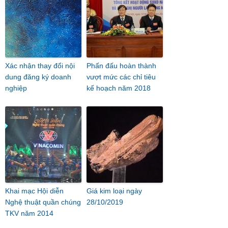
Xác nhận thay đổi nội
Phấn đấu hoàn thành
dung đăng ký doanh
vượt mức các chỉ tiêu
nghiệp
kế hoạch năm 2018
Khai mạc Hội diễn
Giá kim loại ngày
Nghệ thuật quần chúng
28/10/2019
TKV năm 2014