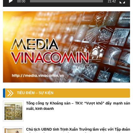
00:00
21:42
TIÊU ĐIỂM – SỰ KIỆN
Tổng công ty Khoáng sản – TKV: “Vượt khó” đẩy mạnh sản
xuất, kinh doanh
Chủ tịch UBND tỉnh Trịnh Xuân Trường làm việc với Tập đoàn