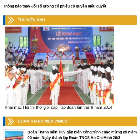
Thông báo thay đổi số lượng cổ phiếu có quyền biểu quyết
THƯ VIỆN ẢNH
Khai mạc Hội thi thợ giỏi cấp Tập đoàn lần thứ 9 năm 2014
ĐOÀN THANH NIÊN VIMICO
Đoàn Thanh niên TKV gắn biển công trình chào mừng kỷ niệm
90 năm Ngày thành lập Đoàn TNCS Hồ Chí Minh 26/3