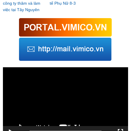
công ty thăm và làm
tế Phụ Nữ 8-3
việc tại Tây Nguyên
Trình
chơi
Video