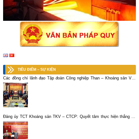
TIÊU ĐIỂM – SỰ KIỆN
Các đồng chí lãnh đạo Tập đoàn Công nghiệp Than – Khoáng sản Việt
Nam chúc Tết cán bộ, công nhân viên Tổng công ty Khoáng sản
Đảng ủy TCT Khoáng sản TKV – CTCP: Quyết tâm thực hiện thắng lợi
nhiệm vụ chính trị năm 2025