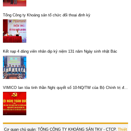
Tổng Công ty Khoáng sản tổ chức đối thoại định kỳ
Kết nạp 4 đảng viên nhân dịp kỷ niệm 131 năm Ngày sinh nhật Bác
VIMICO lan tỏa tinh thần Nghị quyết số 10-NQ/TW của Bộ Chính trị đến
toàn thể cán bộ, đảng viên
Cơ quan chủ quản: TỔNG CÔNG TY KHOÁNG SẢN TKV - CTCP.
Thiết