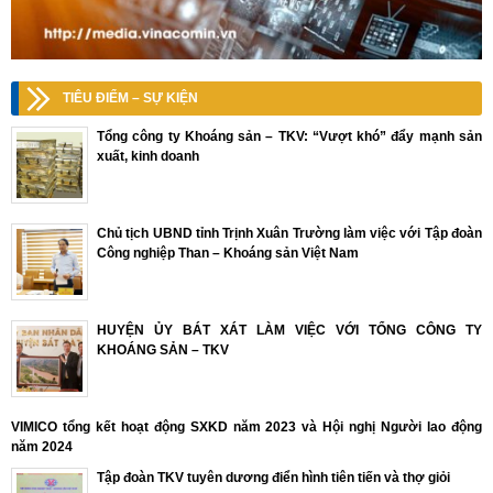
TIÊU ĐIỂM – SỰ KIỆN
Tổng công ty Khoáng sản – TKV: “Vượt khó” đẩy mạnh sản
xuất, kinh doanh
Chủ tịch UBND tỉnh Trịnh Xuân Trường làm việc với Tập đoàn
Công nghiệp Than – Khoáng sản Việt Nam
HUYỆN ỦY BÁT XÁT LÀM VIỆC VỚI TỔNG CÔNG TY
KHOÁNG SẢN – TKV
VIMICO tổng kết hoạt động SXKD năm 2023 và Hội nghị Người lao động
năm 2024
Tập đoàn TKV tuyên dương điển hình tiên tiến và thợ giỏi