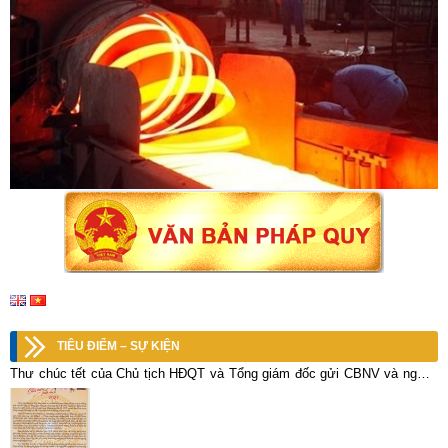
TIÊU ĐIỂM – SỰ KIỆN
Thư chúc tết của Chủ tịch HĐQT và Tổng giám đốc gửi CBNV và người
lao động Vimico.