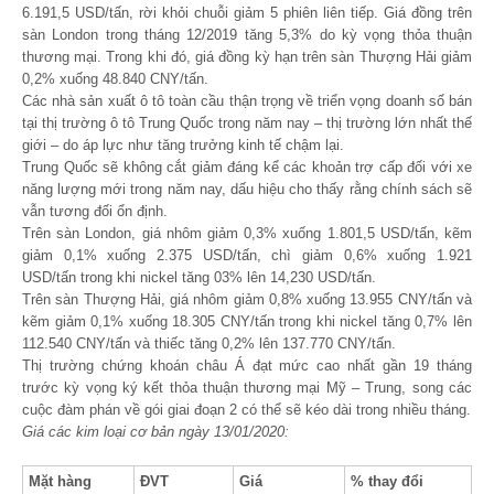
6.191,5 USD/tấn, rời khỏi chuỗi giảm 5 phiên liên tiếp. Giá đồng trên
sàn London trong tháng 12/2019 tăng 5,3% do kỳ vọng thỏa thuận
thương mại. Trong khi đó, giá đồng kỳ hạn trên sàn Thượng Hải giảm
0,2% xuống 48.840 CNY/tấn.
Các nhà sản xuất ô tô toàn cầu thận trọng về triển vọng doanh số bán
tại thị trường ô tô Trung Quốc trong năm nay – thị trường lớn nhất thế
giới – do áp lực như tăng trưởng kinh tế chậm lại.
Trung Quốc sẽ không cắt giảm đáng kể các khoản trợ cấp đối với xe
năng lượng mới trong năm nay, dấu hiệu cho thấy rằng chính sách sẽ
vẫn tương đối ổn định.
Trên sàn London, giá nhôm giảm 0,3% xuống 1.801,5 USD/tấn, kẽm
giảm 0,1% xuống 2.375 USD/tấn, chì giảm 0,6% xuống 1.921
USD/tấn trong khi nickel tăng 03% lên 14,230 USD/tấn.
Trên sàn Thượng Hải, giá nhôm giảm 0,8% xuống 13.955 CNY/tấn và
kẽm giảm 0,1% xuống 18.305 CNY/tấn trong khi nickel tăng 0,7% lên
112.540 CNY/tấn và thiếc tăng 0,2% lên 137.770 CNY/tấn.
Thị trường chứng khoán châu Á đạt mức cao nhất gần 19 tháng
trước kỳ vọng ký kết thỏa thuận thương mại Mỹ – Trung, song các
cuộc đàm phán về gói giai đoạn 2 có thể sẽ kéo dài trong nhiều tháng.
Giá các kim loại cơ bản ngày 13/01/2020:
Mặt hàng
ĐVT
Giá
% thay đổi