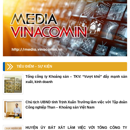
TIÊU ĐIỂM – SỰ KIỆN
Tổng công ty Khoáng sản – TKV: “Vượt khó” đẩy mạnh sản
xuất, kinh doanh
Chủ tịch UBND tỉnh Trịnh Xuân Trường làm việc với Tập đoàn
Công nghiệp Than – Khoáng sản Việt Nam
HUYỆN ỦY BÁT XÁT LÀM VIỆC VỚI TỔNG CÔNG TY