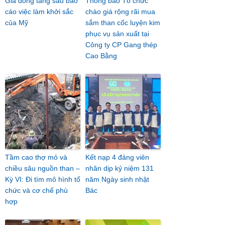
Giá đồng tăng sau báo
Thông báo Tổ chức
cáo việc làm khởi sắc
chào giá rộng rãi mua
của Mỹ
sắm than cốc luyện kim
phục vụ sản xuất tại
Công ty CP Gang thép
Cao Bằng
Tầm cao thợ mỏ và
Kết nạp 4 đảng viên
chiều sâu nguồn than –
nhân dịp kỷ niệm 131
Kỳ VI: Đi tìm mô hình tổ
năm Ngày sinh nhật
chức và cơ chế phù
Bác
hợp