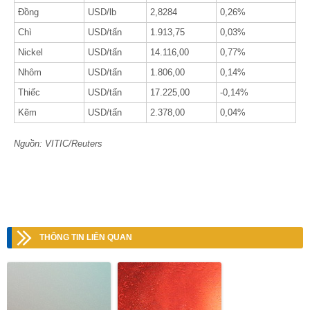
Đồng
USD/lb
2,8284
0,26%
Chì
USD/tấn
1.913,75
0,03%
Nickel
USD/tấn
14.116,00
0,77%
Nhôm
USD/tấn
1.806,00
0,14%
Thiếc
USD/tấn
17.225,00
-0,14%
Kẽm
USD/tấn
2.378,00
0,04%
Nguồn: VITIC/Reuters
THÔNG TIN LIÊN QUAN