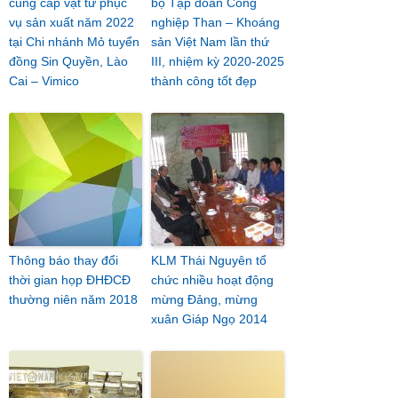
cung cấp vật tư phục
bộ Tập đoàn Công
vụ sản xuất năm 2022
nghiệp Than – Khoáng
tại Chi nhánh Mỏ tuyển
sản Việt Nam lần thứ
đồng Sin Quyền, Lào
III, nhiệm kỳ 2020-2025
Cai – Vimico
thành công tốt đẹp
Thông báo thay đổi
KLM Thái Nguyên tổ
thời gian họp ĐHĐCĐ
chức nhiều hoạt động
thường niên năm 2018
mừng Đảng, mừng
xuân Giáp Ngọ 2014