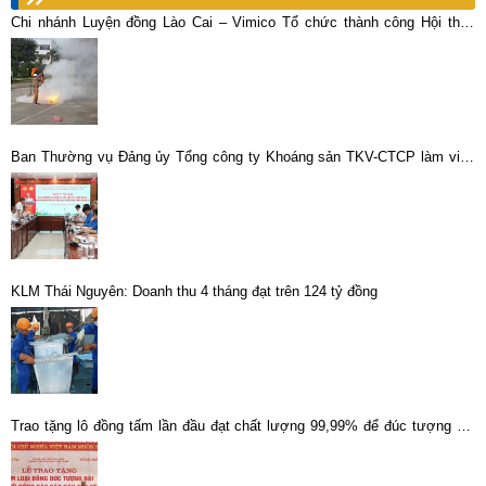
Chi nhánh Luyện đồng Lào Cai – Vimico Tổ chức thành công Hội thao
Phòng cháy – Chữa cháy (PCCC) năm 2020
Ban Thường vụ Đảng ủy Tổng công ty Khoáng sản TKV-CTCP làm việc
với các tổ chức chính trị – xã hội
KLM Thái Nguyên: Doanh thu 4 tháng đạt trên 124 tỷ đồng
Trao tặng lô đồng tấm lần đầu đạt chất lượng 99,99% để đúc tượng đài
Bác Hồ