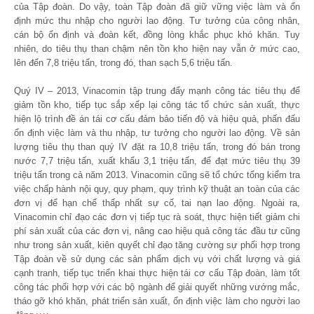
của Tập đoàn. Do vậy, toàn Tập đoàn đã giữ vững việc làm và ổn
định mức thu nhập cho người lao động. Tư tưởng của công nhân,
cán bộ ổn định và đoàn kết, đồng lòng khắc phục khó khăn. Tuy
nhiên, do tiêu thụ than chậm nên tồn kho hiện nay vẫn ở mức cao,
lên đến 7,8 triệu tấn, trong đó, than sạch 5,6 triệu tấn.
Quý IV – 2013, Vinacomin tập trung đẩy mạnh công tác tiêu thụ để
giảm tồn kho, tiếp tục sắp xếp lại công tác tổ chức sản xuất, thực
hiện lộ trình đề án tái cơ cấu đảm bảo tiến độ và hiệu quả, phấn đấu
ổn định việc làm và thu nhập, tư tưởng cho người lao động. Về sản
lượng tiêu thụ than quý IV đặt ra 10,8 triệu tấn, trong đó bán trong
nước 7,7 triệu tấn, xuất khẩu 3,1 triệu tấn, để đạt mức tiêu thụ 39
triệu tấn trong cả năm 2013. Vinacomin cũng sẽ tổ chức tổng kiểm tra
việc chấp hành nội quy, quy phạm, quy trình kỹ thuật an toàn của các
đơn vị để hạn chế thấp nhất sự cố, tai nạn lao động. Ngoài ra,
Vinacomin chỉ đạo các đơn vị tiếp tục rà soát, thực hiện tiết giảm chi
phí sản xuất của các đơn vị, nâng cao hiệu quả công tác đầu tư cũng
như trong sản xuất, kiên quyết chỉ đạo tăng cường sự phối hợp trong
Tập đoàn về sử dụng các sản phẩm dịch vụ với chất lượng và giá
cạnh tranh, tiếp tục triển khai thực hiện tái cơ cấu Tập đoàn, làm tốt
công tác phối hợp với các bộ ngành để giải quyết những vướng mắc,
tháo gỡ khó khăn, phát triển sản xuất, ổn định việc làm cho người lao