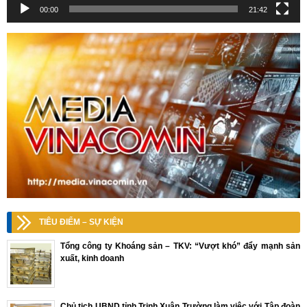
00:00
21:42
TIÊU ĐIỂM – SỰ KIỆN
Tổng công ty Khoáng sản – TKV: “Vượt khó” đẩy mạnh sản
xuất, kinh doanh
Chủ tịch UBND tỉnh Trịnh Xuân Trường làm việc với Tập đoàn