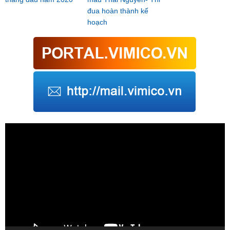
đua hoàn thành kế
hoạch
Trình
chơi
Video