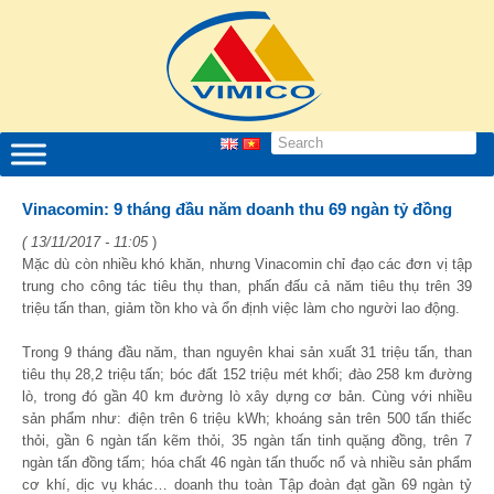
Vinacomin: 9 tháng đầu năm doanh thu 69 ngàn tỷ đồng
( 13/11/2017 - 11:05
)
Mặc dù còn nhiều khó khăn, nhưng Vinacomin chỉ đạo các đơn vị tập
trung cho công tác tiêu thụ than, phấn đấu cả năm tiêu thụ trên 39
triệu tấn than, giảm tồn kho và ổn định việc làm cho người lao động.
Trong 9 tháng đầu năm, than nguyên khai sản xuất 31 triệu tấn, than
tiêu thụ 28,2 triệu tấn; bóc đất 152 triệu mét khối; đào 258 km đường
lò, trong đó gần 40 km đường lò xây dựng cơ bản. Cùng với nhiều
sản phẩm như: điện trên 6 triệu kWh; khoáng sản trên 500 tấn thiếc
thỏi, gần 6 ngàn tấn kẽm thỏi, 35 ngàn tấn tinh quặng đồng, trên 7
ngàn tấn đồng tấm; hóa chất 46 ngàn tấn thuốc nổ và nhiều sản phẩm
cơ khí, dịc vụ khác… doanh thu toàn Tập đoàn đạt gần 69 ngàn tỷ