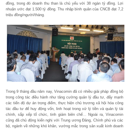
đồng, trong đó doanh thu than là chủ yếu với 38 ngàn tỷ đồng. Lợi
nhuận ước đạt 1.500 tỷ đồng. Thu nhập bình quân của CNCB đạt 7,2
triệu đồng/người/tháng.
Trong 9 tháng đầu năm nay, Vinacomin đã có nhiều giải pháp đồng bộ
trong công tác điều hành như tăng cường quản lý đầu tư, đẩy mạnh
các tiến độ dự án trọng điểm, thực hiện chủ trương xã hội hóa công
tác đầu tư để huy động vốn, linh hoạt trong xử lý tiền và quản lý tài
chính, sắp xếp tổ chức, tinh giảm biên chế… Ngoài ra, Vinacomin
cũng đã chủ động kiến nghị với Trung ương Đảng, Chính phủ và các
bộ, ngành về những khó khăn, vướng mắc trong sản xuất kinh doanh