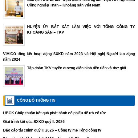
Công nghiệp Than – Khoáng sản Việt Nam
HUYỆN ỦY BÁT XÁT LÀM VIỆC VỚI TỔNG CÔNG TY
KHOÁNG SẢN – TKV
VIMICO tổng kết hoạt động SXKD năm 2023 và Hội nghị Người lao động
năm 2024
Tập đoàn TKV tuyên dương điển hình tiên tiến và thợ giỏi
CÔNG BỐ THÔNG TIN
UBCK Chấp thuận kết quả phát hành cổ phiếu để trả cổ tức
Giải trình kết qủa SXKD quý II. 2026
Báo cáo tài chính quý II. 2026 – Công ty mẹ Tổng công ty