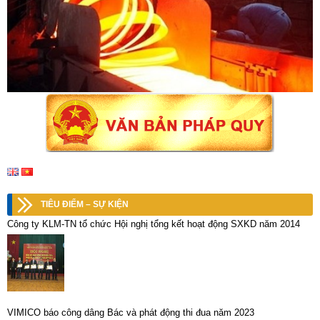
TIÊU ĐIỂM – SỰ KIỆN
Công ty KLM-TN tổ chức Hội nghị tổng kết hoạt động SXKD năm 2014
VIMICO báo công dâng Bác và phát động thi đua năm 2023