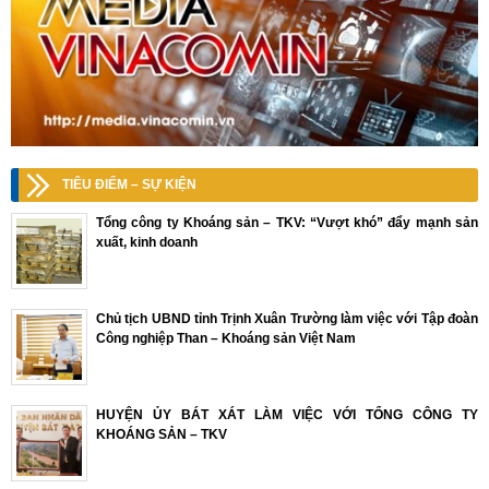
TIÊU ĐIỂM – SỰ KIỆN
Tổng công ty Khoáng sản – TKV: “Vượt khó” đẩy mạnh sản
xuất, kinh doanh
Chủ tịch UBND tỉnh Trịnh Xuân Trường làm việc với Tập đoàn
Công nghiệp Than – Khoáng sản Việt Nam
HUYỆN ỦY BÁT XÁT LÀM VIỆC VỚI TỔNG CÔNG TY
KHOÁNG SẢN – TKV