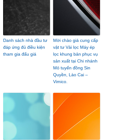
Danh sách nhà đầu tư
Mời chào giá cung cấp
đáp ứng đủ điều kiện
vật tư Vải lọc Máy ép
tham gia đấu giá
lọc khung bản phục vụ
sản xuất tại Chi nhánh
Mỏ tuyển đồng Sin
Quyền, Lào Cai –
Vimico.