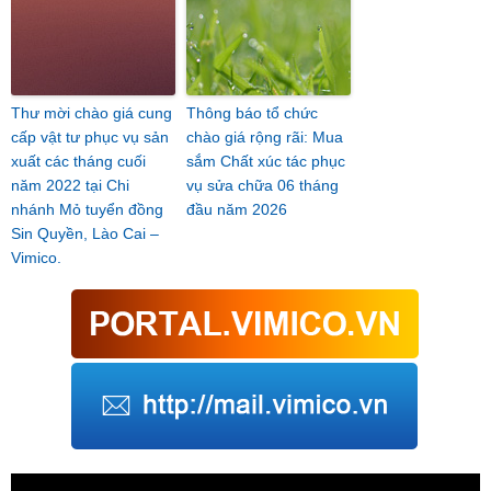
Thư mời chào giá cung
Thông báo tổ chức
cấp vật tư phục vụ sản
chào giá rộng rãi: Mua
xuất các tháng cuối
sắm Chất xúc tác phục
năm 2022 tại Chi
vụ sửa chữa 06 tháng
nhánh Mỏ tuyển đồng
đầu năm 2026
Sin Quyền, Lào Cai –
Vimico.
Trình