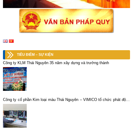
TIÊU ĐIỂM – SỰ KIỆN
Công ty KLM Thái Nguyên 35 năm xây dựng và trưởng thành
Công ty cổ phần Kim loại màu Thái Nguyên – VIMICO tổ chức phát động
đợt thi đua nước rút 90 ngày đêm, phấn đấu hoàn thành kế hoạch XSKD
năm 2022.