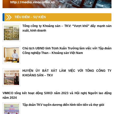
TIÊU ĐIỂM – SỰ KIỆN
Tổng công ty Khoáng sản – TKV: “Vượt khó” đẩy mạnh sản
xuất, kinh doanh
Chủ tịch UBND tỉnh Trịnh Xuân Trường làm việc với Tập đoàn
Công nghiệp Than – Khoáng sản Việt Nam
HUYỆN ỦY BÁT XÁT LÀM VIỆC VỚI TỔNG CÔNG TY
KHOÁNG SẢN – TKV
VIMICO tổng kết hoạt động SXKD năm 2023 và Hội nghị Người lao động
năm 2024
Tập đoàn TKV tuyên dương điển hình tiên tiến và thợ giỏi