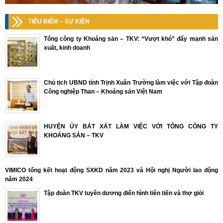
TIÊU ĐIỂM – SỰ KIỆN
Tổng công ty Khoáng sản – TKV: “Vượt khó” đẩy mạnh sản
xuất, kinh doanh
Chủ tịch UBND tỉnh Trịnh Xuân Trường làm việc với Tập đoàn
Công nghiệp Than – Khoáng sản Việt Nam
HUYỆN ỦY BÁT XÁT LÀM VIỆC VỚI TỔNG CÔNG TY
KHOÁNG SẢN – TKV
VIMICO tổng kết hoạt động SXKD năm 2023 và Hội nghị Người lao động
năm 2024
Tập đoàn TKV tuyên dương điển hình tiên tiến và thợ giỏi