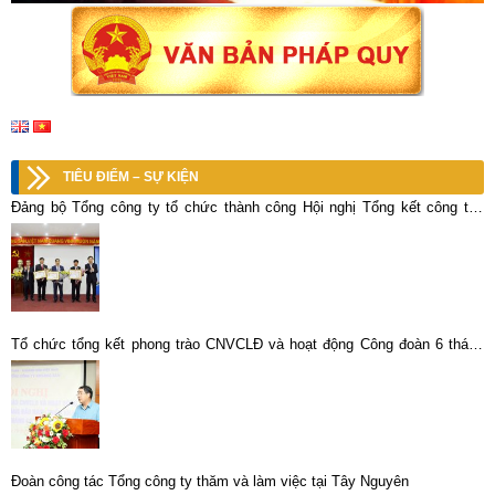
TIÊU ĐIỂM – SỰ KIỆN
Đảng bộ Tổng công ty tổ chức thành công Hội nghị Tổng kết công tác
xây dựng Đảng năm 2019, triển khai phương hướng nhiệm vụ năm 2020
và Lễ trao tặng huy hiệu 30 năm tuổi đảng
Tổ chức tổng kết phong trào CNVCLĐ và hoạt động Công đoàn 6 tháng
đầu năm 2023
Đoàn công tác Tổng công ty thăm và làm việc tại Tây Nguyên