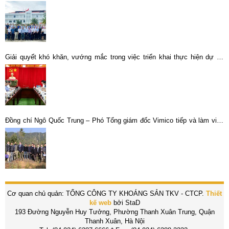
Giải quyết khó khăn, vướng mắc trong việc triển khai thực hiện dự án
khai thác, chế biến đất hiếm tại mỏ Đông Pao, huyện Tam Đường
Đồng chí Ngô Quốc Trung – Phó Tổng giám đốc Vimico tiếp và làm việc
với Đại sứ đặc mệnh toàn quyền Hoa Kỳ tại Việt Nam
Cơ quan chủ quản: TỔNG CÔNG TY KHOÁNG SẢN TKV - CTCP.
Thiết
kế web
bởi StaD
193 Đường Nguyễn Huy Tưởng, Phường Thanh Xuân Trung, Quận
Thanh Xuân, Hà Nội