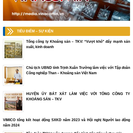
TIÊU ĐIỂM – SỰ KIỆN
Tổng công ty Khoáng sản – TKV: “Vượt khó” đẩy mạnh sản
xuất, kinh doanh
Chủ tịch UBND tỉnh Trịnh Xuân Trường làm việc với Tập đoàn
Công nghiệp Than – Khoáng sản Việt Nam
HUYỆN ỦY BÁT XÁT LÀM VIỆC VỚI TỔNG CÔNG TY
KHOÁNG SẢN – TKV
VIMICO tổng kết hoạt động SXKD năm 2023 và Hội nghị Người lao động
năm 2024