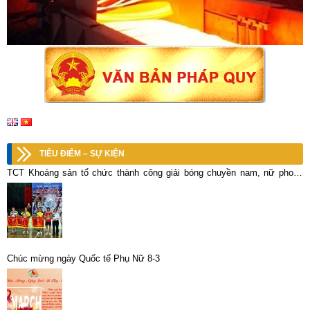
TIÊU ĐIỂM – SỰ KIỆN
TCT Khoáng sản tổ chức thành công giải bóng chuyền nam, nữ phong
trào năm 2014
Chúc mừng ngày Quốc tế Phụ Nữ 8-3