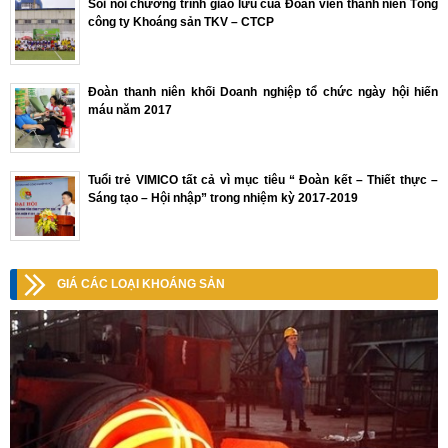
Sôi nổi chương trình giao lưu của Đoàn viên thanh niên Tổng
công ty Khoáng sản TKV – CTCP
Đoàn thanh niên khối Doanh nghiệp tổ chức ngày hội hiến
máu năm 2017
Tuổi trẻ VIMICO tất cả vì mục tiêu “ Đoàn kết – Thiết thực –
Sáng tạo – Hội nhập” trong nhiệm kỳ 2017-2019
GIÁ CÁC LOẠI KHOÁNG SẢN