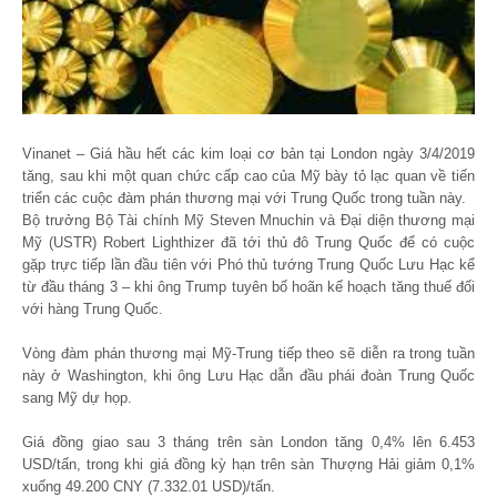
Vinanet – Giá hầu hết các kim loại cơ bản tại London ngày 3/4/2019
tăng, sau khi một quan chức cấp cao của Mỹ bày tỏ lạc quan về tiến
triển các cuộc đàm phán thương mại với Trung Quốc trong tuần này.
Bộ trưởng Bộ Tài chính Mỹ Steven Mnuchin và Đại diện thương mại
Mỹ (USTR) Robert Lighthizer đã tới thủ đô Trung Quốc để có cuộc
gặp trực tiếp lần đầu tiên với Phó thủ tướng Trung Quốc Lưu Hạc kể
từ đầu tháng 3 – khi ông Trump tuyên bố hoãn kế hoạch tăng thuế đối
với hàng Trung Quốc.
Vòng đàm phán thương mại Mỹ-Trung tiếp theo sẽ diễn ra trong tuần
này ở Washington, khi ông Lưu Hạc dẫn đầu phái đoàn Trung Quốc
sang Mỹ dự họp.
Giá đồng giao sau 3 tháng trên sàn London tăng 0,4% lên 6.453
USD/tấn, trong khi giá đồng kỳ hạn trên sàn Thượng Hải giảm 0,1%
xuống 49.200 CNY (7.332.01 USD)/tấn.