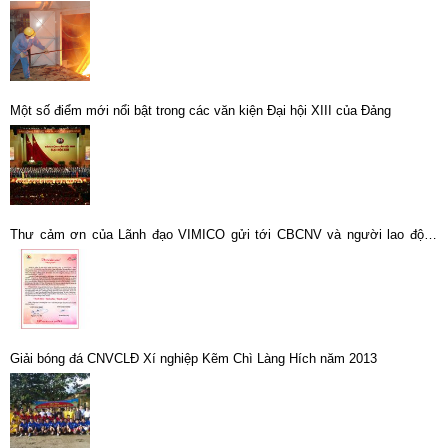
Một số điểm mới nổi bật trong các văn kiện Đại hội XIII của Đảng
Thư cảm ơn của Lãnh đạo VIMICO gửi tới CBCNV và người lao động
nhân kỷ niệm 25 năm ngày thành lập Tổng công ty Khoáng sản – TKV
Giải bóng đá CNVCLĐ Xí nghiệp Kẽm Chì Làng Hích năm 2013