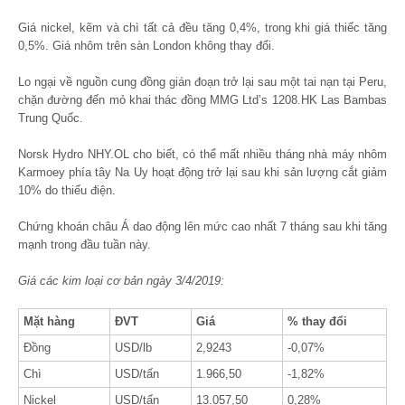
Giá nickel, kẽm và chì tất cả đều tăng 0,4%, trong khi giá thiếc tăng
0,5%. Giá nhôm trên sàn London không thay đổi.
Lo ngại về nguồn cung đồng gián đoạn trở lại sau một tai nạn tại Peru,
chặn đường đến mỏ khai thác đồng MMG Ltd’s 1208.HK Las Bambas
Trung Quốc.
Norsk Hydro NHY.OL cho biết, có thể mất nhiều tháng nhà máy nhôm
Karmoey phía tây Na Uy hoạt động trở lại sau khi sản lượng cắt giảm
10% do thiếu điện.
Chứng khoán châu Á dao động lên mức cao nhất 7 tháng sau khi tăng
mạnh trong đầu tuần này.
Giá các kim loại cơ bản ngày 3/4/2019:
Mặt hàng
ĐVT
Giá
% thay đổi
Đồng
USD/lb
2,9243
-0,07%
Chì
USD/tấn
1.966,50
-1,82%
Nickel
USD/tấn
13.057,50
0,28%