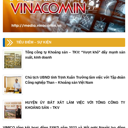
TIÊU ĐIỂM – SỰ KIỆN
Tổng công ty Khoáng sản – TKV: “Vượt khó” đẩy mạnh sản
xuất, kinh doanh
Chủ tịch UBND tỉnh Trịnh Xuân Trường làm việc với Tập đoàn
Công nghiệp Than – Khoáng sản Việt Nam
HUYỆN ỦY BÁT XÁT LÀM VIỆC VỚI TỔNG CÔNG TY
KHOÁNG SẢN – TKV
VIMICO tổng kết hoạt động SXKD năm 2023 và Hội nghị Người lao động